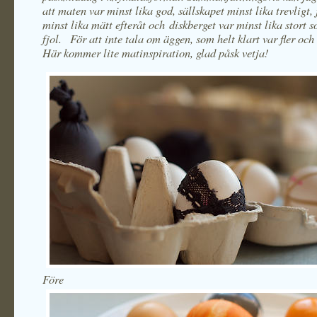
att maten var minst lika god, sällskapet minst lika trevligt,
minst lika mätt efteråt och diskberget var minst lika stort s
fjol. För att inte tala om äggen, som helt klart var fler och 
Här kommer lite matinspiration, glad påsk vetja!
Före