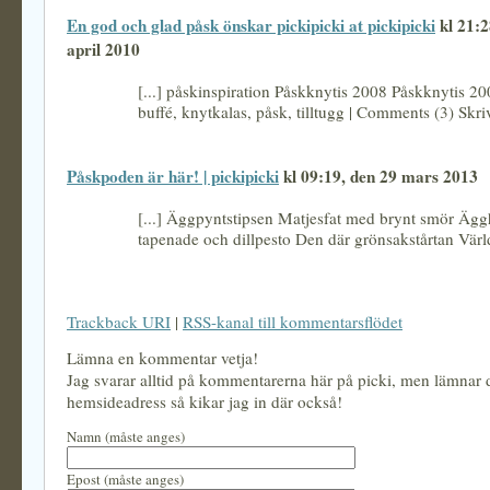
En god och glad påsk önskar pickipicki at pickipicki
kl 21:2
april 2010
[...] påskinspiration Påskknytis 2008 Påskknytis 20
buffé, knytkalas, påsk, tilltugg | Comments (3) Skriv 
Påskpoden är här! | pickipicki
kl 09:19, den 29 mars 2013
[...] Äggpyntstipsen Matjesfat med brynt smör Äg
tapenade och dillpesto Den där grönsakstårtan Värld
Trackback URI
|
RSS-kanal till kommentarsflödet
Lämna en kommentar vetja!
Jag svarar alltid på kommentarerna här på picki, men lämnar
hemsideadress så kikar jag in där också!
Namn (måste anges)
Epost (måste anges)