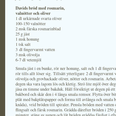
Davids bröd med rosmarin,
valnötter och oliver
1 dl urkärnade svarta oliver
100-150 valnötter
2 msk färska rosmarinblad
25 g jäst
1 msk honung
1 tsk salt
3 dl fingervarmt vatten
3 msk olivolja
6-7 dl vetemjöl
Smula jäst i en bunke, rör ner honung, salt och 1 dl fingerv
rör tills allt löser sig. Tillsätt ytterligare 2 dl fingervarmt 
olivolja och grovhackade oliver, nötter och rosmarin. Arbet
degen ska vara lagom lös och kletig. Strö lite mjöl över deg
jäsa en timme under bakduk. Häll försiktigt ut degen på ett
bakbord och skär den i 4 långa smala remsor. Flytta över bit
plåt med bakplåtspapper och forma till avlånga och smala b
knåda), vrid bröden till spiraler. Pensla bröden med vatten 
flingsalt och färsk rosmarin. Grädda därefter bröden i 250 g
minuter, stäng av ugnen och låt bröden gräddas färdigt i ef