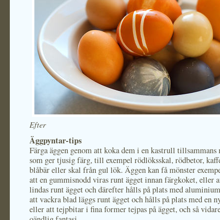
Efter
Äggpyntar-tips
Färga äggen genom att koka dem i en kastrull tillsammans
som ger tjusig färg, till exempel rödlöksskal, rödbetor, kaf
blåbär eller skal från gul lök. Äggen kan få mönster exem
att en gummisnodd viras runt ägget innan färgkoket, eller a
lindas runt ägget och därefter hålls på plats med aluminiumf
att vackra blad läggs runt ägget och hålls på plats med en 
eller att tejpbitar i fina former tejpas på ägget, och så vidare
oändlig fantasi.