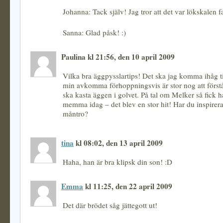
Johanna: Tack själv! Jag tror att det var lökskalen fa
Sanna: Glad påsk! :)
Paulina kl 21:56, den 10 april 2009
Vilka bra äggpysslartips! Det ska jag komma ihåg ti
min avkomma förhoppningsvis är stor nog att förstå
ska kasta äggen i golvet. På tal om Melker så fick
memma idag – det blev en stor hit! Har du inspire
måntro?
tina
kl 08:02, den 13 april 2009
Haha, han är bra klipsk din son! :D
Emma
kl 11:25, den 22 april 2009
Det där brödet såg jättegott ut!