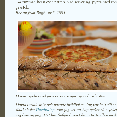
3-4 timmar, helst över natten. Vid servering, pynta med ro
gräslök.
Recept från Buffé nr 5, 2005
Davids goda bröd med oliver, rosmarin och valnötter
David lurade mig och paxade brödbaket. Jag var helt säker 
skulle baka
Hurtbullen
som jag vet att han tycker så mycke
jag bedrog mig. Det här finfina brödet klår Hurtbullen med