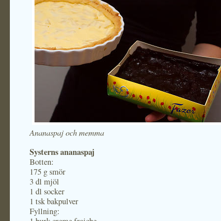
Ananaspaj och memma
Systerns ananaspaj
Botten:
175 g smör
3 dl mjöl
1 dl socker
1 tsk bakpulver
Fyllning: