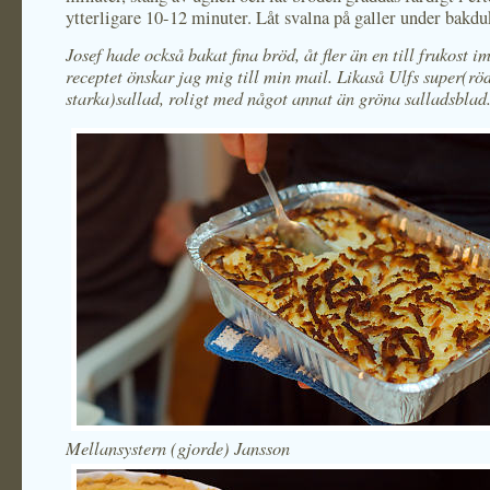
ytterligare 10-12 minuter. Låt svalna på galler under bakdu
Josef hade också bakat fina bröd, åt fler än en till frukost i
receptet önskar jag mig till min mail. Likaså Ulfs super(rö
starka)sallad, roligt med något annat än gröna salladsblad
Mellansystern (gjorde) Jansson