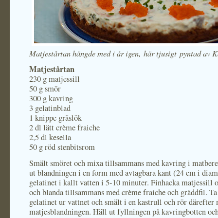
Matjestårtan hängde med i år igen, här tjusigt pyntad av K
Matjestårtan
230 g matjessill
50 g smör
300 g kavring
3 gelatinblad
1 knippe gräslök
2 dl lätt crème fraiche
2,5 dl kesella
50 g röd stenbitsrom
Smält smöret och mixa tillsammans med kavring i matbere
ut blandningen i en form med avtagbara kant (24 cm i diam
gelatinet i kallt vatten i 5-10 minuter. Finhacka matjessill 
och blanda tillsammans med crème fraiche och gräddfil. Ta
gelatinet ur vattnet och smält i en kastrull och rör därefter 
matjesblandningen. Häll ut fyllningen på kavringbotten och s