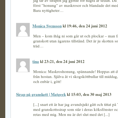
jag tar av sirapen jag gjorde för några år sedan. Då
först ”honung” av maskrosor och blandade det med
Bara nyttigheter…
Monica Svensson
kl 19:46, den 24 juni 2012
Men – kom ihåg ni som går ut och plockar – man få
granskott utan ägarens tillstånd. Det är ju skotten 
träd…
tina
kl 23:21, den 24 juni 2012
Monica: Maskroshonung, spännande! Hoppas att du
från hostan. Själva åt vi skogsköttbullar till midda
och enbär i, gött!
Sirap på granskott | Matgeek
kl 15:03, den 30 maj 2013
[...] snart ett år har jag avundsjukt gått och tittat p
med granskottssirap som står i deras köksfönster oc
retas med mig. Men nu är det slut med det [...]