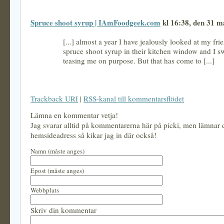
Spruce shoot syrup | IAmFoodgeek.com
kl 16:38, den 31 m
[...] almost a year I have jealously looked at my frie
spruce shoot syrup in their kitchen window and I sw
teasing me on purpose. But that has come to [...]
Trackback URI
|
RSS-kanal till kommentarsflödet
Lämna en kommentar vetja!
Jag svarar alltid på kommentarerna här på picki, men lämnar
hemsideadress så kikar jag in där också!
Namn (måste anges)
Epost (måste anges)
Webbplats
Skriv din kommentar