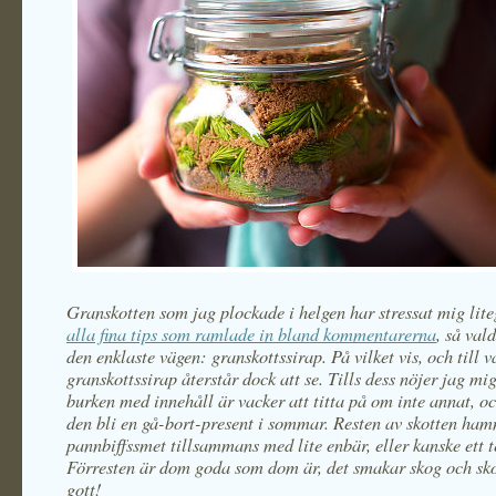
Granskotten som jag plockade i helgen har stressat mig lit
alla fina tips som ramlade in bland kommentarerna
, så val
den enklaste vägen: granskottssirap. På vilket vis, och till 
granskottssirap återstår dock att se. Tills dess nöjer jag mi
burken med innehåll är vacker att titta på om inte annat, o
den bli en gå-bort-present i sommar. Resten av skotten ham
pannbiffssmet tillsammans med lite enbär, eller kanske ett t
Förresten är dom goda som dom är, det smakar skog och sk
gott!