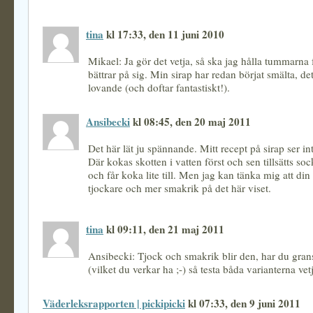
tina
kl 17:33, den 11 juni 2010
Mikael: Ja gör det vetja, så ska jag hålla tummarna f
bättrar på sig. Min sirap har redan börjat smälta, de
lovande (och doftar fantastiskt!).
Ansibecki
kl 08:45, den 20 maj 2011
Det här lät ju spännande. Mitt recept på sirap ser inte
Där kokas skotten i vatten först och sen tillsätts soc
och får koka lite till. Men jag kan tänka mig att din 
tjockare och mer smakrik på det här viset.
tina
kl 09:11, den 21 maj 2011
Ansibecki: Tjock och smakrik blir den, har du grans
(vilket du verkar ha ;-) så testa båda varianterna vet
Väderleksrapporten | pickipicki
kl 07:33, den 9 juni 2011