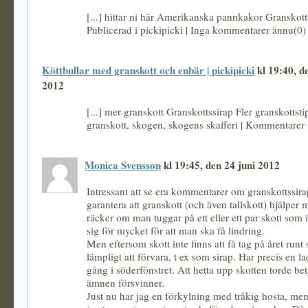
[...] hittar ni här Amerikanska pannkakor Granskott
Publicerad i pickipicki | Inga kommentarer ännu(0) S
Köttbullar med granskott och enbär | pickipicki
kl 19:40, d
2012
[...] mer granskott Granskottssirap Fler granskottsti
granskott, skogen, skogens skafferi | Kommentarer (8
Monica Svensson
kl 19:45, den 24 juni 2012
Intressant att se era kommentarer om granskottssir
garantera att granskott (och även tallskott) hjälper 
räcker om man tuggar på ett eller ett par skott som 
sig för mycket för att man ska få lindring.
Men eftersom skott inte finns att få tag på året runt 
lämpligt att förvara, t ex som sirap. Har precis en l
gång i söderfönstret. Att hetta upp skotten torde bet
ämnen försvinner.
Just nu har jag en förkylning med tråkig hosta, men