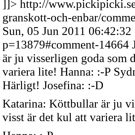
]]>
http://www.pickipicki.s
granskott-och-enbar/comm
Sun, 05 Jun 2011 06:42:32
p=13879#comment-14664
är ju visserligen goda som d
variera lite! Hanna: :-P Sy
Härligt!
Josefina: :-D
Katarina: Köttbullar är ju 
visst är det kul att variera li