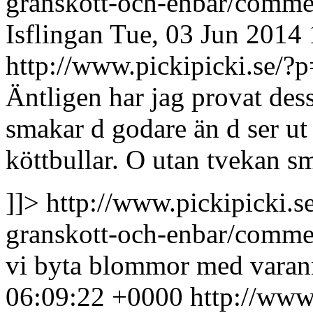
granskott-och-enbar/comm
Isflingan
Tue, 03 Jun 2014
http://www.pickipicki.se
Äntligen har jag provat dess
smakar d godare än d ser ut 
köttbullar. O utan tvekan sm
]]>
http://www.pickipicki.s
granskott-och-enbar/comm
vi byta blommor med varann
06:09:22 +0000
http://www.