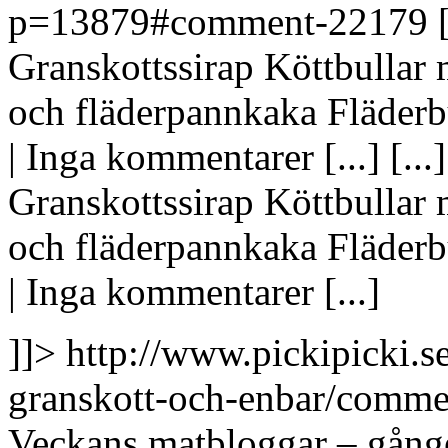
p=13879#comment-22179
Granskottssirap Köttbullar
och fläderpannkaka Fläderbu
| Inga kommentarer [...]
[..
Granskottssirap Köttbullar
och fläderpannkaka Fläderbu
| Inga kommentarer [...]
]]>
http://www.pickipicki.s
granskott-och-enbar/comm
Veckans matbloggar – gånge