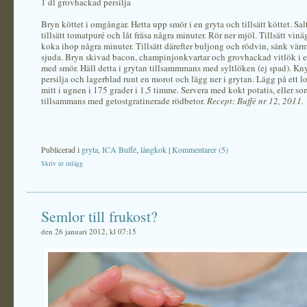
1 dl grovhackad persilja
Bryn köttet i omgångar. Hetta upp smör i en gryta och tillsätt köttet. Sa
tillsätt tomatpuré och låt fräsa några minuter. Rör ner mjöl. Tillsätt vin
koka ihop några minuter. Tillsätt därefter buljong och rödvin, sänk vär
sjuda. Bryn skivad bacon, champinjonkvartar och grovhackad vitlök i 
med smör. Häll detta i grytan tillsammmans med syltlöken (ej spad). Kny
persilja och lagerblad runt en morot och lägg ner i grytan. Lägg på ett l
mitt i ugnen i 175 grader i 1,5 timme. Servera med kokt potatis, eller 
tillsammans med getostgratinerade rödbetor.
Recept: Buffé nr 12, 2011.
Publicerad i
gryta
,
ICA Buffé
,
långkok
|
Kommentarer (5)
Skriv ut inlägg
Semlor till frukost?
den 26 januari 2012, kl 07:15