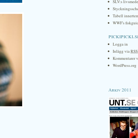
SLV:s livsmede
Styckningssc
Tabell innerte
WWF's fiskgui
pickipicki.s
Logga in
Inlägg via
RSS
Kommentarer 
WordPress.org
Arkiv 2011