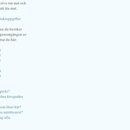
skriva om mat och
att äta mat.
taktuppgifter
gen du besöker
bgenomgången av
ttar du här:
4
3
2
1
0
9
ipicki?
ina fotografier
som läser här?
en nutritionist?
ag alla