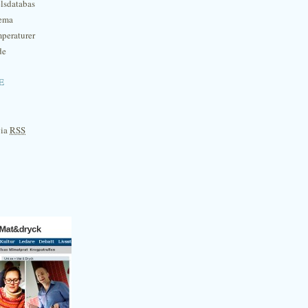
lsdatabas
hema
mperaturer
de
e
via
RSS