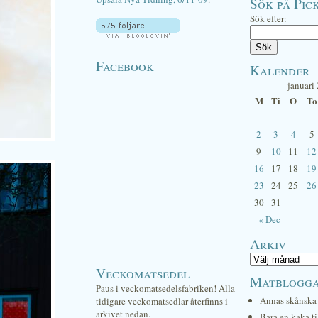
Sök på Pick
Sök efter:
Facebook
Kalender
januari
M
Ti
O
To
2
3
4
5
9
10
11
12
16
17
18
19
23
24
25
26
30
31
« Dec
Arkiv
Veckomatsedel
Matblogg
Paus i veckomatsedelsfabriken! Alla
Annas skånska 
tidigare veckomatsedlar återfinns i
arkivet nedan.
Bara en kaka ti