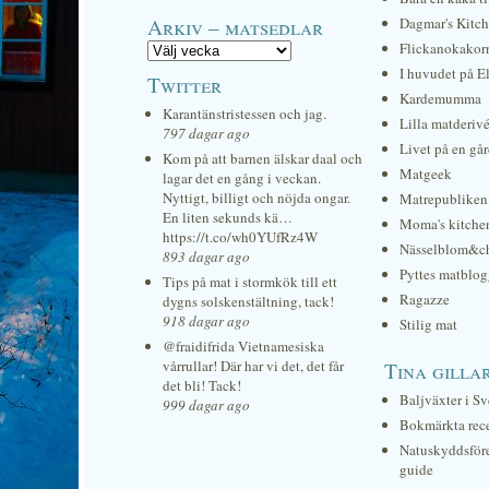
Arkiv – matsedlar
Dagmar's Kitc
Flickanokakor
I huvudet på E
Twitter
Kardemumma
Karantänstristessen och jag.
Lilla matderiv
797 dagar ago
Livet på en gå
Kom på att barnen älskar daal och
Matgeek
lagar det en gång i veckan.
Nyttigt, billigt och nöjda ongar.
Matrepubliken
En liten sekunds kä…
Moma's kitche
https://t.co/wh0YUfRz4W
Nässelblom&c
893 dagar ago
Pyttes matblog
Tips på mat i stormkök till ett
Ragazze
dygns solskenstältning, tack!
918 dagar ago
Stilig mat
@fraidifrida Vietnamesiska
vårrullar! Där har vi det, det får
Tina gilla
det bli! Tack!
Baljväxter i Sv
999 dagar ago
Bokmärkta rec
Natuskyddsför
guide