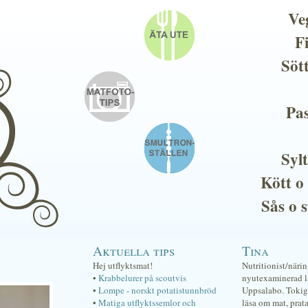
Ve
F
Söt
Pas
Sylt
Kött o
Sås o 
Aktuella tips
Tina
Hej utflyktsmat!
Nutritionist/näri
•
Krabbelurer på scoutvis
nyutexaminerad lä
•
Lompe - norskt potatistunnbröd
Uppsalabo. Tokig 
•
Matiga utflyktssemlor och
läsa om mat, prat