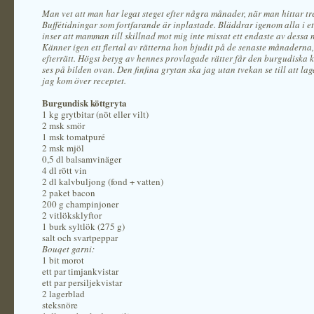
Man vet att man har legat steget efter några månader, när man hittar tr
Buffétidningar som fortfarande är inplastade. Bläddrar igenom alla i et
inser att mamman till skillnad mot mig inte missat ett endaste av dessa
Känner igen ett flertal av rätterna hon bjudit på de senaste månaderna
efterrätt. Högst betyg av hennes provlagade rätter får den burgudiska 
ses på bilden ovan. Den finfina grytan ska jag utan tvekan se till att lag
jag kom över receptet.
Burgundisk köttgryta
1 kg grytbitar (nöt eller vilt)
2 msk smör
1 msk tomatpuré
2 msk mjöl
0,5 dl balsamvinäger
4 dl rött vin
2 dl kalvbuljong (fond + vatten)
2 paket bacon
200 g champinjoner
2 vitlöksklyftor
1 burk syltlök (275 g)
salt och svartpeppar
Bouqet garni:
1 bit morot
ett par timjankvistar
ett par persiljekvistar
2 lagerblad
steksnöre