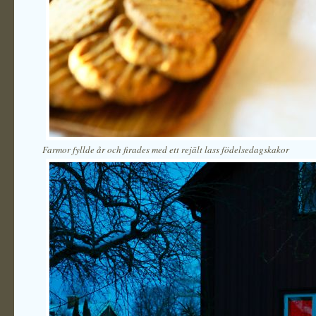
Farmor fyllde år och firades med ett rejält lass födelsedagskakor