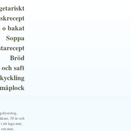
getariskt
iskrecept
t o bakat
Soppa
tarecept
Bröd
 och saft
 kyckling
småplock
ngsfysiolog,
kare, 30 år och
i att laga mat,
a om mat,