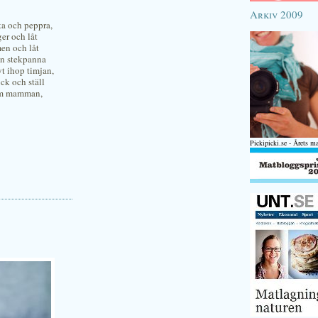
Arkiv 2009
lta och peppra,
äger och låt
men och låt
en stekpanna
t ihop timjan,
ock och ställ
som mamman,
Pickipicki.se - Årets m