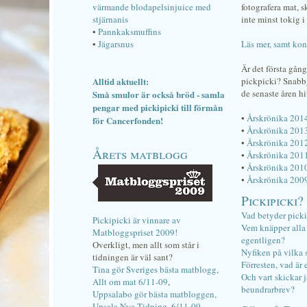
värmande blodapelsinjuice med
fotografera mat, 
stjärnanis
inte minst tokig i 
•
Pannkaksmuffins
•
Jägarsnus
Läs mer, samt kon
Är det första gån
Alltid aktuellt:
pickpicki? Snab
de senaste åren hi
Små smulor är också bröd - samla
pengar med pickipicki till förmån
•
Årskrönika 201
för Cancerfonden!
•
Årskrönika 201
•
Årskrönika 201
Årets matblogg
•
Årskrönika 201
•
Årskrönika 201
•
Årskrönika 200
Pickipicki?
Vad betyder pick
Pickipicki är vinnare av
Vem knäpper alla f
Matbloggspriset 2009!
egentligen?
Overkligt, men allt som står i
Nyfiken på vilka 
tidningen är väl sant?
Förresten, vad är 
Tina gör Sveriges bästa matblogg,
Och vart skickar j
Allt om mat 6/11-09
,
beundrarbrev?
Uppsalabo gör bästa matbloggen,
Upsala Nya Tidning, 6/11-09
.