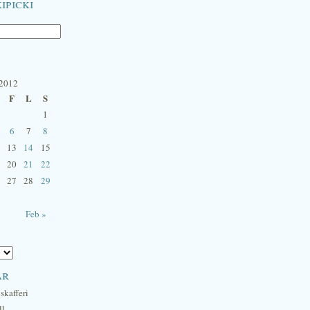
ipicki
 2012
F
L
S
1
6
7
8
13
14
15
20
21
22
27
28
29
Feb »
ar
skafferi
ll