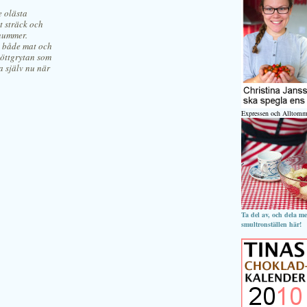
e olästa
t sträck och
 nummer.
, både mat och
köttgrytan som
a själv nu när
Expressen och Alltomm
Ta del av, och dela m
smultronställen här!