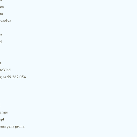
hen
na
lvaelva
én
rd
n
hoklad
g nr 59.267.054
r
erige
ept
eningens gröna