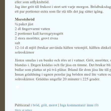
eller som utflyktsbröd.
Jag äter gröt till frukost i stort sett varje morgon. Brödbaksda
ett par portioner extra som får stå tills det jag sätter igång.
Morotsbröd
½ paket jäst
2 dl fingervarmt vatten
2 portioner kall havregrynsgröt
2 stora morötter, grovt rivna
salt
12-14 dl mjöl (brukar använda häften vetemjöl, hälften dinkels
solroskärnor
Jästen smulas i en bunke och rörs ut i vattnet. Gröt, morötter, 
blandas i. Degen knådas och får jäsa en timme. Det brukar bl
bullar som plattas ut på två plåtar. Ibland får dom jäsa lite till 
Innan gräddning i ugnen penslar jag bröden med lite vatten oc
solroskärnor. Gräddas ungefär 20 minuter i 225 grader.
Publicerad i
bröd
,
gröt
,
morot
|
Inga kommentarer ännu (0)
Skriv ut inlägg