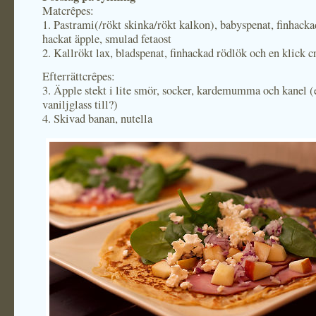
Matcrêpes:
1. Pastrami(/rökt skinka/rökt kalkon), babyspenat, finhacka
hackat äpple, smulad fetaost
2. Kallrökt lax, bladspenat, finhackad rödlök och en klick 
Efterrättcrêpes:
3. Äpple stekt i lite smör, socker, kardemumma och kanel (
vaniljglass till?)
4. Skivad banan, nutella