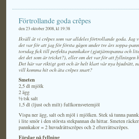
Förtrollande goda crêpes
den 23 oktober 2008, kl 19:38
Ikväll åt vi crêpes som var alldeles förtrollande goda. Jag 
det var för att jag för första gågen under tre års soppa-pan
torsdag fick till perfekta pannkakor (gjutjärnspanna och lit
det det som är tricket?), eller om det var för att fyllningen 
Det här var riktigt gott och är helt klart vår nya bjudrätt,
vill komma hit och äta crêpes snart?
Smeten
2,5 dl mjölk
2 ägg
½ tsk salt
1,5 dl (ljust och milt) fullkornsvetemjöl
Vispa ner ägg, salt och mjöl i mjölken. Stek så tunna pann
i lite smör i den största stekpannan du hittar. Smeten räcker 
pannkakor = 2 huvudrättscrêpes och 2 efterrättscrêpes.
Förslag på fyllning