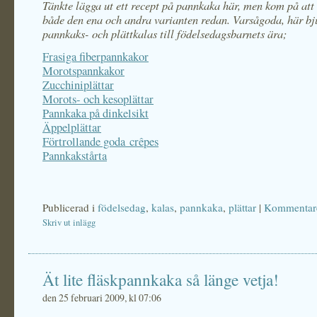
Tänkte lägga ut ett recept på pannkaka här, men kom på att 
både den ena och andra varianten redan. Varsågoda, här bju
pannkaks- och plättkalas till födelsedagsbarnets ära;
Frasiga fiberpannkakor
Morotspannkakor
Zucchiniplättar
Morots- och kesoplättar
Pannkaka på dinkelsikt
Äppelplättar
Förtrollande goda crêpes
Pannkakstårta
Publicerad i
födelsedag
,
kalas
,
pannkaka
,
plättar
|
Kommentare
Skriv ut inlägg
Ät lite fläskpannkaka så länge vetja!
den 25 februari 2009, kl 07:06