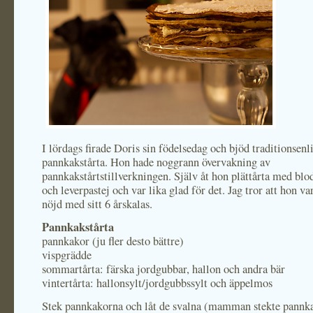
I lördags firade Doris sin födelsedag och bjöd traditionsenl
pannkakstårta. Hon hade noggrann övervakning av
pannkakstårtstillverkningen. Själv åt hon plättårta med bl
och leverpastej och var lika glad för det. Jag tror att hon v
nöjd med sitt 6 årskalas.
Pannkakstårta
pannkakor (ju fler desto bättre)
vispgrädde
sommartårta: färska jordgubbar, hallon och andra bär
vintertårta: hallonsylt/jordgubbssylt och äppelmos
Stek pannkakorna och låt de svalna (mamman stekte pannka