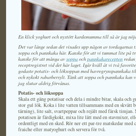
En klick yoghurt och nystött kardemumma till så är jag nöjd
Det var länge sedan det visades upp någon av tordagarnas t
soppa och pannkaka här. Kanske för att vi tummat lite på t
kanske för att många av
soppa
och
pannkakarecepten
redan 
receptregistret vid det här laget. Igår kväll åt vi två favorite
godaste potatis- och löksoppan med havregrynspannkaka till
och nykokt rabarbersylt. Tänk att soppa och pannkaka kan v
jag slutar aldrig förvånas.
Potatis- och löksoppa
Skala ett gäng potatisar och dela i mindre bitar, skala och 
stor gul lök. Koka i lite vatten tillsammans med en skvätt b
tärning), lite salt, svartpeppar och rejält med färsk timjan.
potatisen är färdigkokt, mixa lite lätt med en stavmixer, ell
ordentligt med en sked. Rör ner ett par-tre matskedar med
fraiche eller matyoghurt och servera för två.