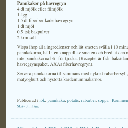
Pannkakor på havregryn
4 dl mjölk eller filmjölk
1 ägg
1,5 dl fiberberikade havregryn
1 dl mjöl
0,5 tsk bakpulver
2 krm salt
Vispa ihop alla ingredienser och låt smeten svälla i 10 minu
pannkakorna, häll i en knapp dl av smeten och bred ut den nå
inte pannkakorna blir för tjocka. (Receptet är från baksidan
havregrynspaket, AXAs fiberhavregryn).
Servera pannkakorna tillsammans med nykokt rabarbersylt,
matyoghurt och nystötta kardemummakärnor.
Publicerad i
lök
,
pannkaka
,
potatis
,
rabarber
,
soppa
|
Komment
Skriv ut inlägg