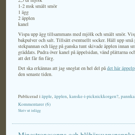
2,5 dl mjölk
1-2 msk smält smör
1 ägg
2 äpplen
kanel
Vispa upp ägg tillsammans med mjölk och smält smör. Vis
bakpulver och salt. Tillsätt eventuellt socker. Häll upp små p
stekpannan och lägg på ganska tunt skivade äpplen innan s
gräddats. Pudra över kanel på äppelsidan, vänd plättarna oc
att det får fin färg.
Det ska erkännas att jag sneglat en hel del på
det här äppelp
den senaste tiden.
Publicerad i
äpple
,
äpplen
,
kanske-i-picknickkorgen?
,
pannka
Kommentarer (6)
Skriv ut inlägg
Minestronesoppa och blåbärsugnspannk