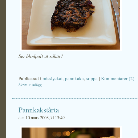
Ser blodpalt ut såhär?
Publicerad i
misslyckat
,
pannkaka
,
soppa
|
Kommentarer (2)
Skriv ut inlägg
Pannkakstårta
den 10 mars 2008, kl 13:49