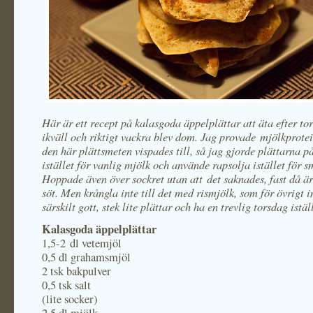
Här är ett recept på kalasgoda äppelplättar att äta efter t
ikväll och riktigt vackra blev dom. Jag provade mjölkprotei
den här plättsmeten vispades till, så jag gjorde plättarna p
istället för vanlig mjölk och använde rapsolja istället för s
Hoppade även över sockret utan att det saknades, fast då ä
söt. Men krångla inte till det med rismjölk, som för övrigt i
särskilt gott, stek lite plättar och ha en trevlig torsdag istäl
Kalasgoda äppelplättar
1,5-2 dl vetemjöl
0,5 dl grahamsmjöl
2 tsk bakpulver
0,5 tsk salt
(lite socker)