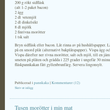
200 g rökt sidfläsk
(alt 1-2 paket bacon)
2 ägg
2 dl vetemjöl
2 dl dinkelsikt
8 dl mjölk
2 finrivna morötter
1 tsk salt
Bryn sidfläsk eller bacon. Låt rinna av på hushållspapper. L
på en smord plåt (alternativt bakplåtspapper). Vispa ägg o
Vispa därefter ner rivna morötter, salt och mjöl, till en jä
smeten på plåten och grädda i 225 grader i ungefär 30 minute
fläskpannkakan fått gyllenbrunfärg. Servera lingonsylt.
Publicerad i
pannkaka
|
Kommentarer (12)
Skriv ut inlägg
Tusen morötter i min mat