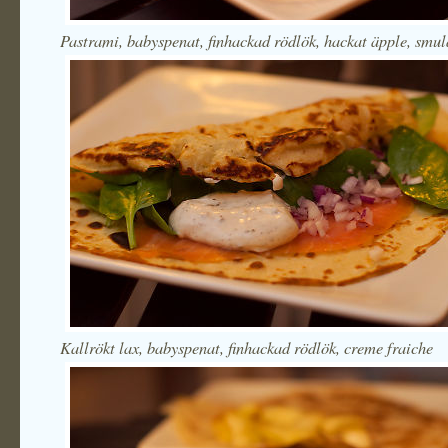
Pastrami, babyspenat, finhackad rödlök, hackat äpple, smul
Kallrökt lax, babyspenat, finhackad rödlök, creme fraiche