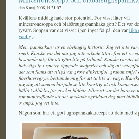
den 8 maj 2008, kl 21:07
Kvällens middag hade stor potential. För visst låter väl
minestronesoppa och blåbärsugnspannkaka gott? Det var det
tyvärr. Soppan var det visserligen inget fel på, den var
lika
vanligt
.
Men, pannkakan var en obehaglig historia. Jag vet inte var 
snett. Kanske var det när jag inte orkade titta efter ett rece
bestämde mig för att göra lite på frihand. Kanske var det n
halvvägs in i smeten öppnade skafferiet och såg att vetemjöl
det som fanns att tillgå var grovt dinkelmjöl, grahamsmjöl
fiberhavregryn, bestämde mig för att ta lite av varje. Kansk
jag såg att smeten började se lite konstigt ut och kompense
hälla i alldeles för mycket blåbär. Eller så var det bara en 
sammanträffande att det smakade ogräddad deg med blåbä
ovanpå, jag vet inte.
Någon som har ett gott ugnspannkakarecept att dela med si