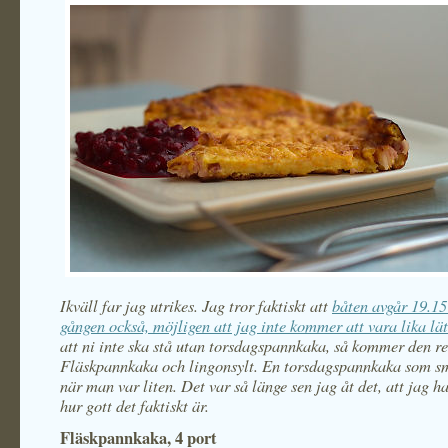
Ikväll far jag utrikes. Jag tror faktiskt att
båten avgår 19.15
gången också, möjligen att jag inte kommer att vara lika lä
att ni inte ska stå utan torsdagspannkaka, så kommer den r
Fläskpannkaka och lingonsylt. En torsdagspannkaka som 
när man var liten. Det var så länge sen jag åt det, att jag h
hur gott det faktiskt är.
Fläskpannkaka, 4 port