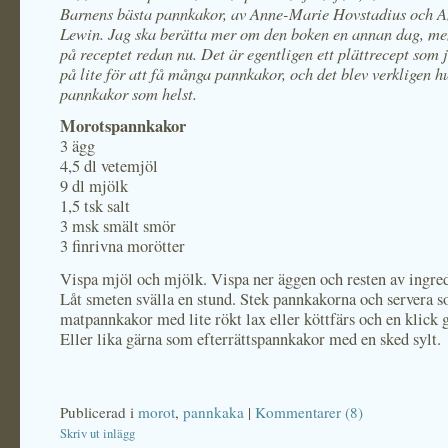
Barnens bästa pannkakor, av Anne-Marie Hovstadius och 
Lewin. Jag ska berätta mer om den boken en annan dag, me
på receptet redan nu. Det är egentligen ett plättrecept som 
på lite för att få många pannkakor, och det blev verkligen 
pannkakor som helst.
Morotspannkakor
3 ägg
4,5 dl vetemjöl
9 dl mjölk
1,5 tsk salt
3 msk smält smör
3 finrivna morötter
Vispa mjöl och mjölk. Vispa ner äggen och resten av ingre
Låt smeten svälla en stund. Stek pannkakorna och servera 
matpannkakor med lite rökt lax eller köttfärs och en klick g
Eller lika gärna som efterrättspannkakor med en sked sylt.
Publicerad i
morot
,
pannkaka
|
Kommentarer (8)
Skriv ut inlägg