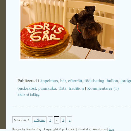
Publicerad i
äppelmos
,
bär
,
efterrätt
,
födelsedag
,
hallon
,
jordg
önskekost
,
pannkaka
,
tårta
,
tradition
|
Kommentarer (1)
Skriv ut inlägg
Sida 2 av 3
« Nyare
1
2
3
»
Design by Randa Clay | Copyright © pickipicki | Created in Wordpress |
Top