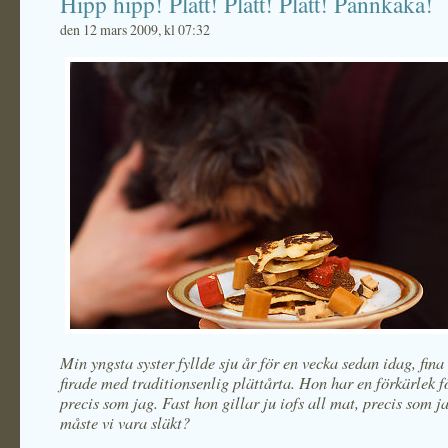
Hipp hipp! Plätt! Plätt! Plätt! Pannkaka!
den 12 mars 2009, kl 07:32
Min yngsta syster fyllde sju år för en vecka sedan idag, fin
firade med traditionsenlig plättårta. Hon har en förkärlek 
precis som jag. Fast hon gillar ju iofs all mat, precis som ja
måste vi vara släkt?