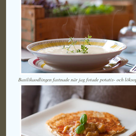
Basilikaodlingen fastnade när jag fotade potatis- och löks