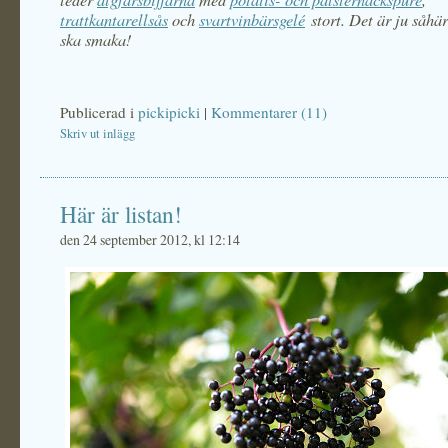
trattkantarellsås
och
svartvinbärsgelé
stort. Det är ju såhä
ska smaka!
Publicerad i
pickipicki
|
Kommentarer (11)
Skriv ut inlägg
Här är listan!
den 24 september 2012, kl 12:14