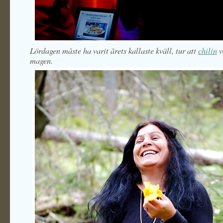
Lördagen måste ha varit årets kallaste kväll, tur att
chilin
v
magen.