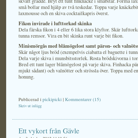
skvätt grädde. Bryt ett tunt finknäcke i småbitar. Forma la
små bollar med hjälp av två teskedar. Toppa varje knäckeb
laxmousse och en skiva cocktailkapris överst.
Fikon invirade i lufttorkad skinka
Dela färska fikon i 4 eller 6 lika stora klyftor. Skär lufttor
tunna remsor. Vira en bit skinka runt varje bit fikon.
Minismörgås med blåmögelost samt päron- och valnötss
Skär något ljus bröd (exempelvis ciabatta el baguette i tunn
Dela varje skiva i munsbitsstorlek. Rosta brödskivorna i to
Bred ett tunt lager blåmögelost på varje skiva. Finhacka pär
mjukt sådant) och valnötter och strössla över. Toppa med en
honung.
Publicerad i
pickipicki
|
Kommentarer (15)
Skriv ut inlägg
Ett vykort från Gävle