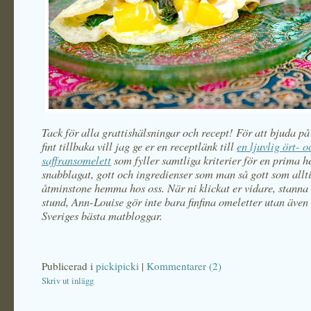
Tack för alla grattishälsningar och recept! För att bjuda p
fint tillbaka vill jag ge er en receptlänk till
en ljuvlig ört- o
saffransomelett
som fyller samtliga kriterier för en prima h
snabblagat, gott och ingredienser som man så gott som allti
åtminstone hemma hos oss. När ni klickat er vidare, stanna
stund, Ann-Louise gör inte bara finfina omeletter utan även
Sveriges bästa matbloggar.
Publicerad i
pickipicki
|
Kommentarer (2)
Skriv ut inlägg