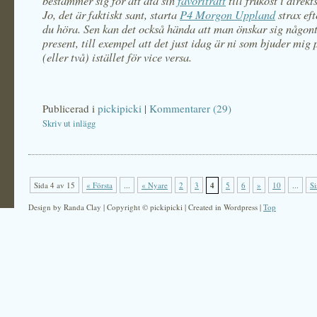
bestämmer sig för att äta sin
favoriträtt
till frukost i direk
Jo, det är faktiskt sant, starta
P4 Morgon Uppland
strax eft
du höra. Sen kan det också hända att man önskar sig någont
present, till exempel att det just idag är ni som bjuder mig 
(eller två) istället för vice versa.
Publicerad i
pickipicki
|
Kommentarer (29)
Skriv ut inlägg
Sida 4 av 15
« Första
...
« Nyare
2
3
4
5
6
»
10
...
Si
Design by Randa Clay | Copyright © pickipicki | Created in Wordpress |
Top