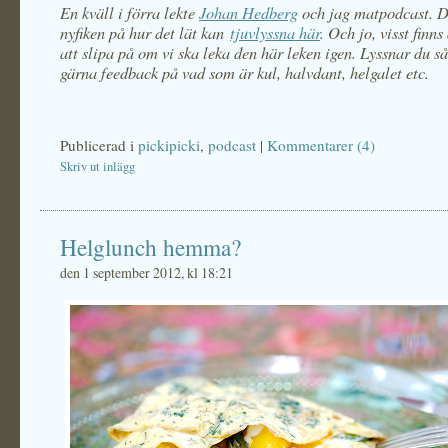
En kväll i förra lekte
Johan Hedberg
och jag matpodcast. D
nyfiken på hur det lät kan
tjuvlyssna här
. Och jo, visst finns
att slipa på om vi ska leka den här leken igen. Lyssnar du s
gärna feedback på vad som är kul, halvdant, helgalet etc.
Publicerad i
pickipicki
,
podcast
|
Kommentarer (4)
Skriv ut inlägg
Helglunch hemma?
den 1 september 2012, kl 18:21