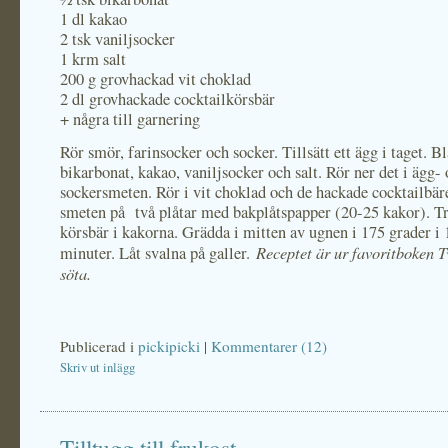
1 dl kakao
2 tsk vaniljsocker
1 krm salt
200 g grovhackad vit choklad
2 dl grovhackade cocktailkörsbär
+ några till garnering
Rör smör, farinsocker och socker. Tillsätt ett ägg i taget. B
bikarbonat, kakao, vaniljsocker och salt. Rör ner det i ägg-
sockersmeten. Rör i vit choklad och de hackade cocktailbär
smeten på två plåtar med bakplåtspapper (20-25 kakor). T
körsbär i kakorna. Grädda i mitten av ugnen i 175 grader i
Receptet är ur favoritboken T
minuter. Låt svalna på galler.
söta.
Publicerad i
pickipicki
|
Kommentarer (12)
Skriv ut inlägg