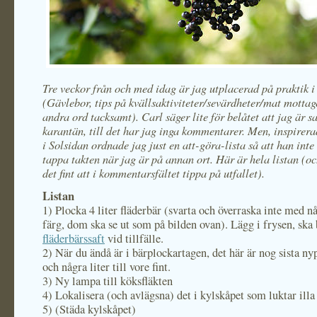
Tre veckor från och med idag är jag utplacerad på praktik 
(Gävlebor, tips på kvällsaktiviteter/sevärdheter/mat motta
andra ord tacksamt). Carl säger lite för belåtet att jag är sa
karantän, till det har jag inga kommentarer. Men, inspirer
i Solsidan ordnade jag just en att-göra-lista så att han int
tappa takten när jag är på annan ort. Här är hela listan (oc
det fint att i kommentarsfältet tippa på utfallet).
Listan
1) Plocka 4 liter fläderbär (svarta och överraska inte med 
färg, dom ska se ut som på bilden ovan). Lägg i frysen, ska 
fläderbärssaft
vid tillfälle.
2) När du ändå är i bärplockartagen, det här är nog sista n
och några liter till vore fint.
3) Ny lampa till köksfläkten
4) Lokalisera (och avlägsna) det i kylskåpet som luktar illa
5) (Städa kylskåpet)