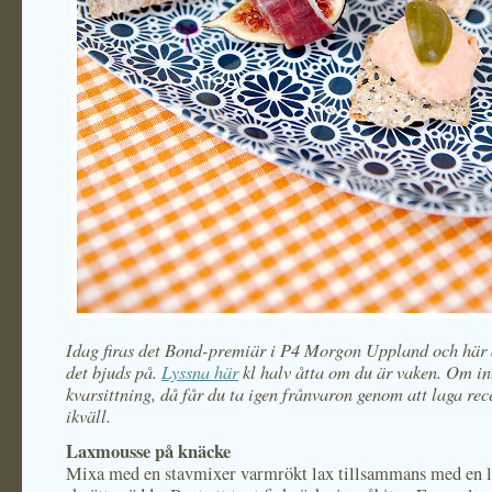
Idag firas det Bond-premiär i P4 Morgon Uppland och här ä
det bjuds på.
Lyssna här
kl halv åtta om du är vaken. Om int
kvarsittning, då får du ta igen frånvaron genom att laga re
ikväll.
Laxmousse på knäcke
Mixa med en stavmixer varmrökt lax tillsammans med en li