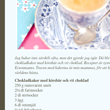
Jag bakar inte särskilt ofta, men det gjorde jag igår. Då ble
chokladkakor med körsbär och vit choklad. Receptet är syst
Eisenmanns. Traven med kakorna är min mammas, för att h
världens bästa.
Chokladkakor med körsbär och vit choklad
250 g rumsvarmt smör
2½ dl farinsocker
2 dl strösocker
3 ägg
6 dl vetemjöl
½ tsk bikarbonat