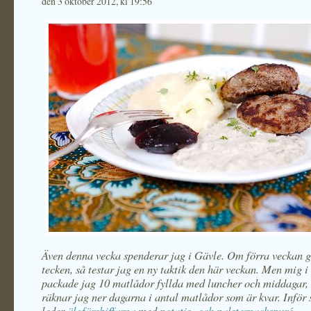
den 3 oktober 2012, kl 19:56
Även denna vecka spenderar jag i Gävle. Om förra veckan g
tecken, så testar jag en ny taktik den här veckan. Men mig i
packade jag 10 matlådor fyllda med luncher och middagar,
räknar jag ner dagarna i antal matlådor som är kvar. Inför 
leder
älgfärsbiffarna
med
potatis- och palsternackspuré
,