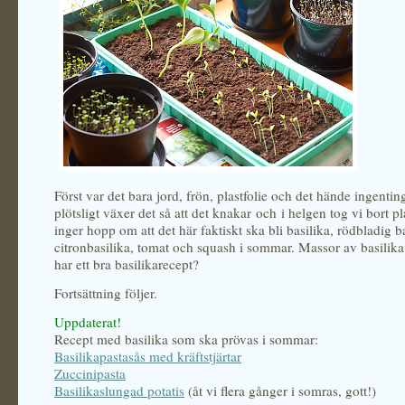
Först var det bara jord, frön, plastfolie och det hände ingenti
plötsligt växer det så att det knakar och i helgen tog vi bort pl
inger hopp om att det här faktiskt ska bli basilika, rödbladig ba
citronbasilika, tomat och squash i sommar. Massor av basili
har ett bra basilikarecept?
Fortsättning följer.
Uppdaterat!
Recept med basilika som ska prövas i sommar:
Basilikapastasås med kräftstjärtar
Zuccinipasta
Basilikaslungad potatis
(åt vi flera gånger i somras, gott!)