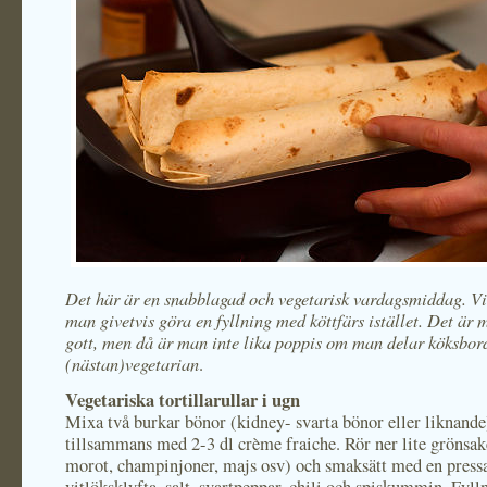
Det här är en snabblagad och vegetarisk vardagsmiddag. V
man givetvis göra en fyllning med köttfärs istället. Det är m
gott, men då är man inte lika poppis om man delar köksbor
(nästan)vegetarian
.
Vegetariska tortillarullar i ugn
Mixa två burkar bönor (kidney- svarta bönor eller liknande
tillsammans med 2-3 dl crème fraiche. Rör ner lite grönsak
morot, champinjoner, majs osv) och smaksätt med en press