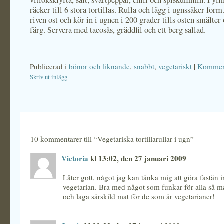
vitlöksklyfta, salt, svartpeppar, chili och spiskummin. Fyll
räcker till 6 stora tortillas. Rulla och lägg i ugnssäker form
riven ost och kör in i ugnen i 200 grader tills osten smälter 
färg. Servera med tacosås, gräddfil och ett berg sallad.
Publicerad i
bönor och liknande
,
snabbt
,
vegetariskt
|
Komment
Skriv ut inlägg
10 kommentarer till “Vegetariska tortillarullar i ugn”
Victoria
kl 13:02, den 27 januari 2009
Låter gott, något jag kan tänka mig att göra fastän i
vegetarian. Bra med något som funkar för alla så ma
och laga särskild mat för de som är vegetarianer!