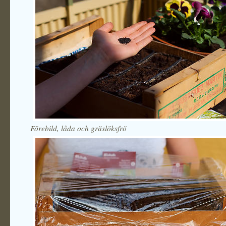
Förebild, låda och gräslöksfrö