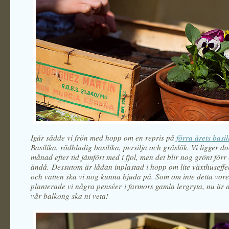
Igår sådde vi frön med hopp om en repris på
förra årets basi
Basilika, rödbladig basilika, persilja och gräslök. Vi ligger d
månad efter tid jämfört med i fjol, men det blir nog grönt förr
ändå. Dessutom är lådan inplastad i hopp om lite växthuseffek
och vatten ska vi nog kunna bjuda på. Som om inte detta vore
planterade vi några penséer i farmors gamla lergryta, nu är de
vår balkong ska ni veta!