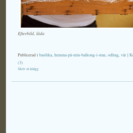
Efterbild, låda
Publicerad i
basilika
,
hemma-på-min-balkong-i-stan
,
odling
,
vår
|
K
(3)
Skriv ut inlägg