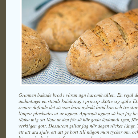
Grannen bakade bröd i våran ugn häromkvällen. En rejäl d
undantaget en stunds knådning, i princip skötte sig själv. E
senare doftade det så som bara nybakt bröd kan och tre stor
limpor plockades ut ur ugnen. Appropå ugnen så kan jag hel
tänka mig att låna ut den för så här goda ändamål igen, för
verkligen gott. Dessutom gillar jag när degen räcker långt. 
ett att äta själv, ett att ge bort till någon man tycker om, och
kunna plocka fram ur frysen som en bonus.