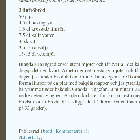
3 linfröbröd
50 g jäst
4,5 dl havregryn
1,5 dl krossade linfrön
7,5 dl kallt vatten
3 tsk salt
3 msk rapsolja
13-15 dl vetemjöl
Blanda alla ingredienser utom mjölet och låt svälla i det ka
degspadet i en kvart. Arbeta ner det mesta av mjölet och låt
degen jäsa under bakduk i en timme. Dela degen i tre lika st
forma limpor på en plåt med bakplåtspapper och jäs ytterli
halvtimme under bakduk. Grädda i ungefär 30 minuter i 22
nedre delen av ugnen. Bröden ska ha en fin skorpa, testa me
brödsticka att brödet är färdiggräddat (alternativt en inner
på 93 grader).
Publicerad i
bröd
|
Kommentarer (8)
Skriv ut inlägg