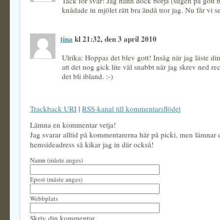
Tack för svar! Jag hann dock börja (sugen på gott 
knådade in mjölet rätt bra ändå tror jag. Nu får vi s
tina
kl 21:32, den 3 april 2010
Ulrika: Hoppas det blev gott! Insåg när jag läste 
att det nog gick lite väl snabbt när jag skrev ned re
det bli ibland. :-)
Trackback URI
|
RSS-kanal till kommentarsflödet
Lämna en kommentar vetja!
Jag svarar alltid på kommentarerna här på picki, men lämnar
hemsideadress så kikar jag in där också!
Namn (måste anges)
Epost (måste anges)
Webbplats
Skriv din kommentar