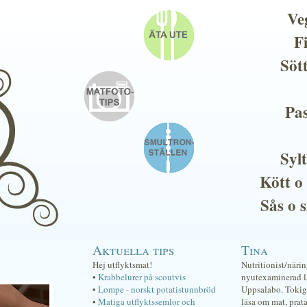
Ve
F
Söt
Pas
Sylt
Kött o
Sås o 
Aktuella tips
Tina
Hej utflyktsmat!
Nutritionist/näri
•
Krabbelurer på scoutvis
nyutexaminerad lä
•
Lompe - norskt potatistunnbröd
Uppsalabo. Tokig 
•
Matiga utflyktssemlor och
läsa om mat, prat