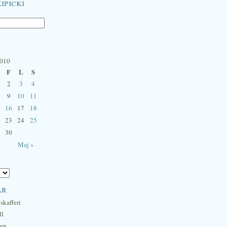
ipicki
2010
F
L
S
2
3
4
9
10
11
16
17
18
23
24
25
30
Maj »
ar
skafferi
ll
hen