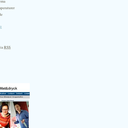
hema
mperaturer
de
e
via
RSS