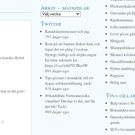
Arkiv – matsedlar
Flickanokakor
I huvudet på E
Kardemumma
Twitter
Lilla matderiv
Karantänstristessen och jag.
Livet på en gå
797 dagar ago
Matgeek
Kom på att barnen älskar daal och
Matrepubliken
lagar det en gång i veckan.
Nyttigt, billigt och nöjda ongar.
Moma's kitche
r kanske flyttat
En liten sekunds kä…
Nässelblom&c
https://t.co/wh0YUfRz4W
Pyttes matblog
893 dagar ago
Ragazze
Tips på mat i stormkök till ett
Stilig mat
dygns solskenstältning, tack!
918 dagar ago
tat ut för gott!
Tina gilla
@fraidifrida Vietnamesiska
vårrullar! Där har vi det, det får
Baljväxter i Sv
det bli! Tack!
Bokmärkta rec
999 dagar ago
Natuskyddsför
 :)
guide
SLV:s livsmede