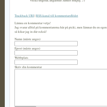
vecka ungefär, angående Jamies fiskpaj. ;-)
Trackback URI
|
RSS-kanal till kommentarsflödet
Lämna en kommentar vetja!
Jag svarar alltid på kommentarerna här på picki, men lämnar du en ege
så kikar jag in där också!
Namn (måste anges)
Epost (måste anges)
Webbplats
Skriv din kommentar