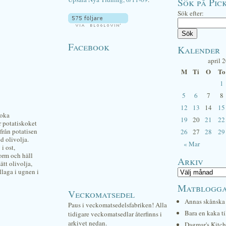
Sök på Pick
Sök efter:
Facebook
Kalender
april 
M
Ti
O
To
1
5
6
7
8
12
13
14
15
koka
19
20
21
22
r potatiskoket
från potatisen
26
27
28
29
d olivolja.
« Mar
i ost,
form och häll
Arkiv
ätt olivolja,
llaga i ugnen i
Matblogg
Veckomatsedel
Annas skånska 
Paus i veckomatsedelsfabriken! Alla
Bara en kaka ti
tidigare veckomatsedlar återfinns i
arkivet nedan.
Dagmar's Kitc