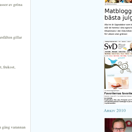
assor av gröna
sfälten gillar
t, frukost,
Arkiv 2010
 en gång varannan