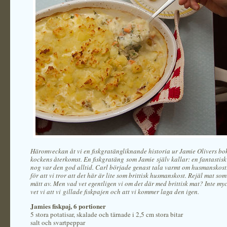
Häromveckan åt vi en fiskgratängliknande historia ur Jamie Olivers b
kockens återkomst. En fiskgratäng som Jamie själv kallar: en fantastisk
nog var den god alltid. Carl började genast tala varmt om husmanskost
för att vi tror att det här är lite som brittisk husmanskost. Rejäl mat som
mätt av. Men vad vet egentligen vi om det där med brittisk mat? Inte my
vet vi att vi gillade fiskpajen och att vi kommer laga den igen.
Jamies fiskpaj, 6 portioner
5 stora potatisar, skalade och tärnade i 2,5 cm stora bitar
salt och svartpeppar