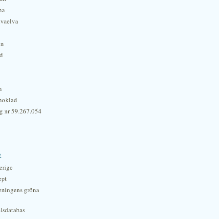
na
lvaelva
én
rd
n
hoklad
g nr 59.267.054
r
erige
ept
eningens gröna
lsdatabas