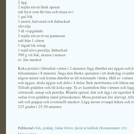
2 ägg
2 rejäla nävar färsk spenat
(alt fryst som får tina och rinna av)
1 gul lök
1 morot, halverad och finhackad
olivolja
3 dl vispgrädde
2 rejäla nävar riven parmesan
saft från 1 citron
1 rågad tsk senap
1 rejäl näve persilja, finhackad
500 g vit fisk, skuren i remsor
ev. lite muskot
Koka potatis i lättsaltat vatten i 2 minuter, lägg därefter ner äggen och 
tillsammans i 8 minuter. Ånga den färska spenaten i ett durkslag ovanfö
någon minut och krama därefter ur all resterande vätska. Häll av vattnet 
och äggen, skala äggen och dela i 4 delar. Stek motötterna och löken me
Tillsätt grädden och låt koka upp. Ta av kastrullen från värmen och lägg 
citronsaft, senap och persilja. Blanda spenat, fisk och ägg i en ugnsfast 
sedan över grädden (med grönsakerna). Mosa potatisen lite slarvigt, tills
salt och peppar och eventuellt muskot. Lägg moset ovanpå fisken och ti
225 grader i 25-30 minuter.
Publicerad i
fisk
,
gratäng
,
Jamie Oliver
,
tjuvat ur kokbok
|
Kommentarer (10)
Skriv ut inlägg