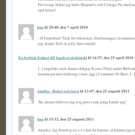
För övrigt älskar jag både Shepard’s och Cottage Pie med m
små bönor!
tina
kl 20:40, den 7 april 2010
:-D Underbart! Tack för lektionen, föreläsningar i kommentar
jag skarpt! Eels in jelly låter otäckt!
En brittisk frukost till lunch at pickipicki
kl 14:37, den 25 april 2010
[...] engelskt, tack Jamies fiskpaj Scones Filed under Brittisk
hemma-på-min-balkong-i-stan, ägg | Comment (0) Skriv [...]
Annika - Bakat och lagat
kl 12:47, den 25 augusti 2011
Åh, denna behöver jag nog prova nån gång kände jag!
tina
kl 15:32, den 25 augusti 2011
Annika: Jag förstår p-r-e-c-i-s hur du känner, så känner jag