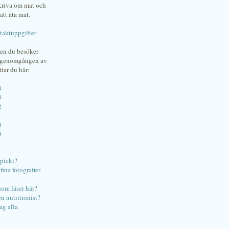
skriva om mat och
att äta mat.
taktuppgifter
gen du besöker
bgenomgången av
ttar du här:
4
3
2
1
0
9
ipicki?
ina fotografier
som läser här?
en nutritionist?
ag alla