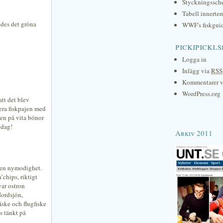
Styckningssc
Tabell innerte
ades det gröna
WWF's fiskgui
pickipicki.s
Logga in
Inlägg via
RSS
Kommentarer 
WordPress.org
tt det blev
vera fiskpajen med
gen på vita bönor
idag!
Arkiv 2011
ngen nymodighet.
’chips, riktigt
var ostron
Nordsjön,
iske och flugfiske
ns tänkt på