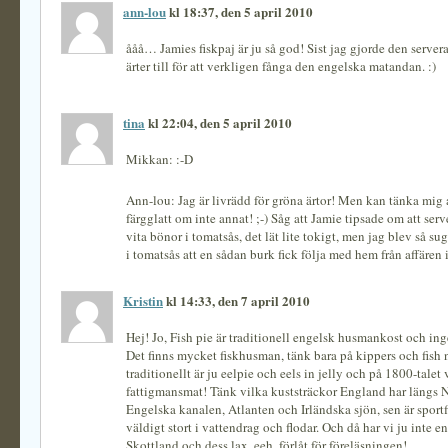
ann-lou
kl 18:37, den 5 april 2010
ååå… Jamies fiskpaj är ju så god! Sist jag gjorde den server
ärter till för att verkligen fånga den engelska matandan. :)
tina
kl 22:04, den 5 april 2010
Mikkan: :-D
Ann-lou: Jag är livrädd för gröna ärtor! Men kan tänka mig a
färgglatt om inte annat! ;-) Såg att Jamie tipsade om att ser
vita bönor i tomatsås, det lät lite tokigt, men jag blev så su
i tomatsås att en sådan burk fick följa med hem från affären 
Kristin
kl 14:33, den 7 april 2010
Hej! Jo, Fish pie är traditionell engelsk husmankost och i
Det finns mycket fiskhusman, tänk bara på kippers och fish n
traditionellt är ju eelpie och eels in jelly och på 1800-talet 
fattigmansmat! Tänk vilka kuststräckor England har längs 
Engelska kanalen, Atlanten och Irländska sjön, sen är sportf
väldigt stort i vattendrag och flodar. Och då har vi ju inte e
Skottland och dess lax, eeh, förlåt för föreläsningen!