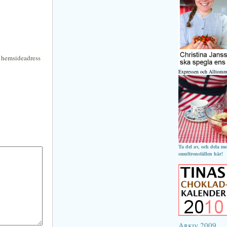
n hemsideadress
Expressen och Alltomm
Ta del av, och dela m
smultronställen här!
Arkiv 2009