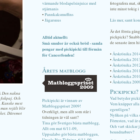
värmande blodapelsinjuice med
fotografera mat, 
stjärnanis
inte minst tokig i 
•
Pannkaksmuffins
•
Jägarsnus
Läs mer, samt kon
Är det första gån
Alltid aktuellt:
pickpicki? Snab
de senaste åren hi
Små smulor är också bröd - samla
pengar med pickipicki till förmån
•
Årskrönika 201
för Cancerfonden!
•
Årskrönika 201
•
Årskrönika 201
Årets matblogg
•
Årskrönika 201
•
Årskrönika 201
•
Årskrönika 200
Pickipicki?
ok Den nakna
 fiskpaj. Och
Vad betyder pick
Pickipicki är vinnare av
. Kanske mest
Vem knäpper alla f
Matbloggspriset 2009!
 man rejält blir
egentligen?
Overkligt, men allt som står i
cket. Däremot
Nyfiken på vilka 
tidningen är väl sant?
Förresten, vad är 
Tina gör Sveriges bästa matblogg,
Och vart skickar j
Allt om mat 6/11-09
,
beundrarbrev?
Uppsalabo gör bästa matbloggen,
Upsala Nya Tidning, 6/11-09
.