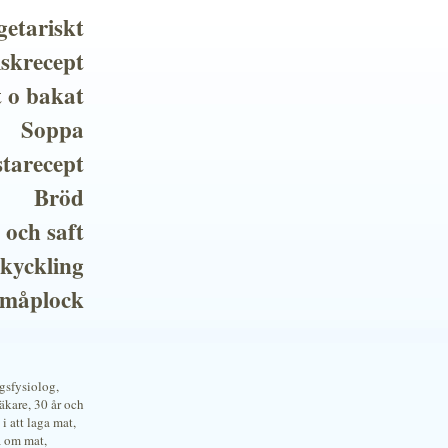
getariskt
iskrecept
t o bakat
Soppa
tarecept
Bröd
 och saft
 kyckling
småplock
ngsfysiolog,
kare, 30 år och
i att laga mat,
a om mat,