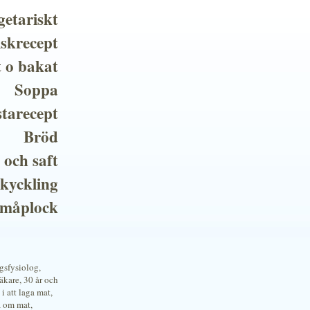
getariskt
iskrecept
t o bakat
Soppa
tarecept
Bröd
 och saft
 kyckling
småplock
ngsfysiolog,
kare, 30 år och
i att laga mat,
a om mat,