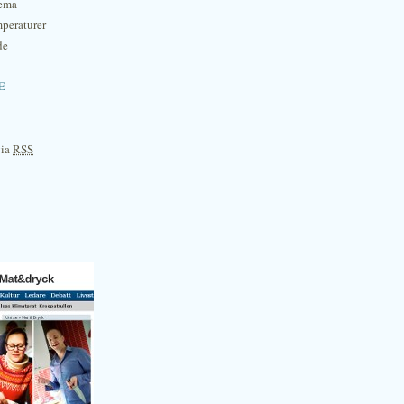
hema
mperaturer
de
e
via
RSS