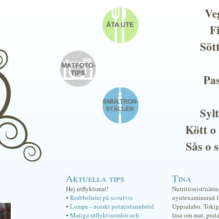
Ve
F
Söt
Pas
Sylt
Kött o
Sås o 
Aktuella tips
Tina
Hej utflyktsmat!
Nutritionist/näri
•
Krabbelurer på scoutvis
nyutexaminerad lä
•
Lompe - norskt potatistunnbröd
Uppsalabo. Tokig 
•
Matiga utflyktssemlor och
läsa om mat, prat