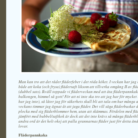
Man kan tro att det råder fläderfeber i det röda köket. I veckan har jag
både att koka (och frysa) flädersaft liksom att tillverka omgång II av fl
(dubbel sats). Ikväll toppade vi fläderveckan med att äta fläderpannka
balkongen, himmel så gott! För att ni inte ska tro att jag har för mycket 
har jag inte), så låter jag för säkerhets skull bli att tala om hur många
veckans timmar jag ägnat åt att jaga fläder. Det vill säga fläderbuskar
plocka med sig fläderblommor hem, utan att skämmas. Fördelen med f
jämfört med bubbel/saftkok är dock att det inte krävs så många fläder
andra ord är det helt okej att palla grannarnas fläder just för detta än
lovar.
Fläderpannkaka