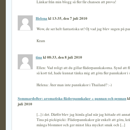
Länkar från min blogg så fler får chansen att prova!
Helena
kl 13:35, den 7 juli 2010
Wow, de ser helt fantastiska ut! Oj vad jag blev sugen på p
Kram
tina
kl 08:33, den 8 juli 2010
Ellen: Vad roligt att du gillar fläderpannkakorna. Synd att 
så kort tid, hade kunnat tänka mig att göra fler pannkakor 
Helena: Äter man inte pannkakor i Thailand? :-)
Sommardofter: aromatiska fläderpannkakor « pannan och pennan
kl
juli 2010
[...] i det. Därför blev jag himla glad när jag hittade ett anna
Tina på pickipicki: Fläderpannkakor går enkelt att göra, krä
många blommor och ger minst lika mycket smak och [...]