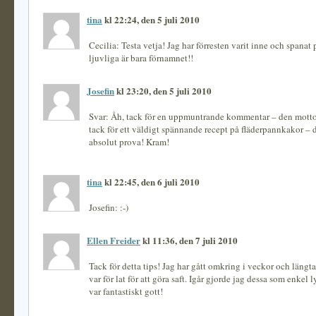
tina
kl 22:24, den 5 juli 2010
Cecilia: Testa vetja! Jag har förresten varit inne och spanat
ljuvliga är bara förnamnet!!
Josefin
kl 23:20, den 5 juli 2010
Svar: Åh, tack för en uppmuntrande kommentar – den mottog
tack för ett väldigt spännande recept på fläderpannkakor – d
absolut prova! Kram!
tina
kl 22:45, den 6 juli 2010
Josefin: :-)
Ellen Freider
kl 11:36, den 7 juli 2010
Tack för detta tips! Jag har gått omkring i veckor och längtat
var för lat för att göra saft. Igår gjorde jag dessa som enkel
var fantastiskt gott!