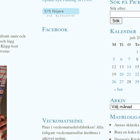
Sök på Pick
Sök efter:
Facebook
Kalender
llsätt smör och
juli 2
 och lägg
M
Ti
O
To
 Klipp bort
rveras
1
5
6
7
8
12
13
14
15
19
20
21
22
26
27
28
29
« Jun
Arkiv
Matblogg
Veckomatsedel
Annas skånska 
Paus i veckomatsedelsfabriken! Alla
Bara en kaka ti
tidigare veckomatsedlar återfinns i
arkivet nedan.
Dagmar's Kitc