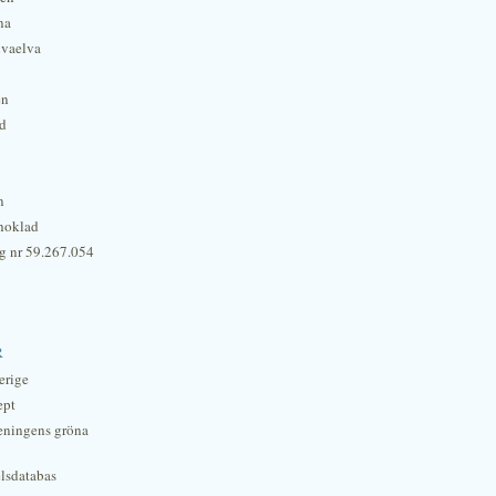
na
lvaelva
én
rd
n
hoklad
g nr 59.267.054
r
erige
ept
eningens gröna
lsdatabas