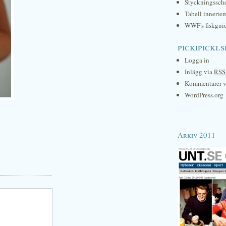
Styckningssc
Tabell innerte
WWF's fiskgui
pickipicki.s
Logga in
Inlägg via
RSS
Kommentarer 
WordPress.org
Arkiv 2011