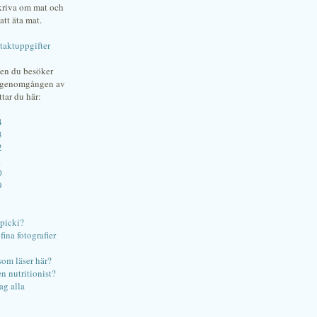
skriva om mat och
att äta mat.
taktuppgifter
gen du besöker
bgenomgången av
ttar du här:
4
3
2
1
0
9
ipicki?
ina fotografier
som läser här?
en nutritionist?
ag alla