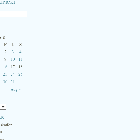
ipicki
010
F
L
S
2
3
4
9
10
11
16
17
18
23
24
25
30
31
Aug »
ar
skafferi
ll
hen