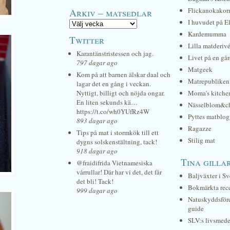
Arkiv – matsedlar
Flickanokakor
I huvudet på E
Kardemumma
Twitter
Lilla matderiv
Karantänstristessen och jag.
Livet på en gå
797 dagar ago
Matgeek
Kom på att barnen älskar daal och
Matrepubliken
lagar det en gång i veckan.
Nyttigt, billigt och nöjda ongar.
Moma's kitche
En liten sekunds kä…
Nässelblom&c
https://t.co/wh0YUfRz4W
Pyttes matblog
893 dagar ago
Ragazze
Tips på mat i stormkök till ett
Stilig mat
dygns solskenstältning, tack!
918 dagar ago
Tina gilla
@fraidifrida Vietnamesiska
vårrullar! Där har vi det, det får
Baljväxter i Sv
det bli! Tack!
Bokmärkta rec
999 dagar ago
Natuskyddsför
guide
SLV:s livsmede