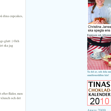
 på dina cupcakes,
Expressen och Alltomm
s glatt :) Och
et ska jag
Ta del av, och dela m
smultronställen här!
 efter fläder, men
 lyxlunch och det
Arkiv 2009