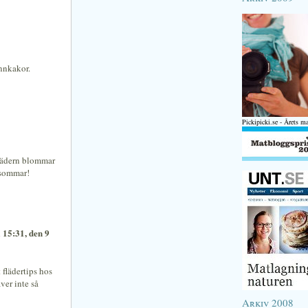
annkakor.
Pickipicki.se - Årets m
flädern blommar
i sommar!
 15:31, den 9
t flädertips hos
ver inte så
Arkiv 2008