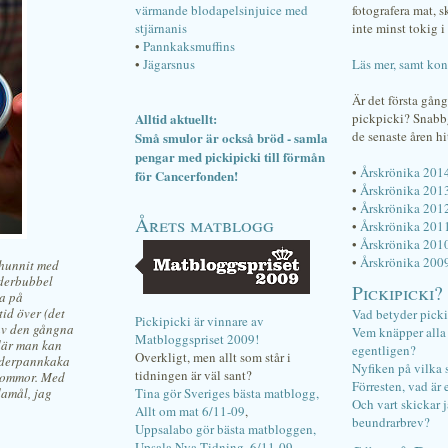
värmande blodapelsinjuice med
fotografera mat, 
stjärnanis
inte minst tokig i 
•
Pannkaksmuffins
•
Jägarsnus
Läs mer, samt kon
Är det första gån
Alltid aktuellt:
pickpicki? Snab
de senaste åren hi
Små smulor är också bröd - samla
pengar med pickipicki till förmån
•
Årskrönika 201
för Cancerfonden!
•
Årskrönika 201
•
Årskrönika 201
Årets matblogg
•
Årskrönika 201
•
Årskrönika 201
•
Årskrönika 200
 hunnit med
äderbubbel
Pickipicki?
ka på
tid över (det
Vad betyder pick
Pickipicki är vinnare av
 av den gångna
Vem knäpper alla f
Matbloggspriset 2009!
 där man kan
egentligen?
Overkligt, men allt som står i
läderpannkaka
Nyfiken på vilka 
tidningen är väl sant?
blommor. Med
Förresten, vad är 
damål, jag
Tina gör Sveriges bästa matblogg,
Och vart skickar j
Allt om mat 6/11-09
,
beundrarbrev?
Uppsalabo gör bästa matbloggen,
Upsala Nya Tidning, 6/11-09
.