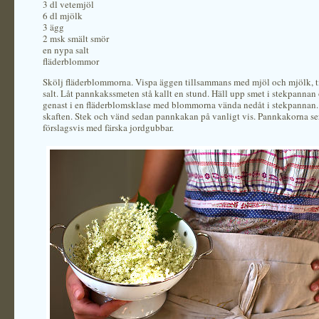
3 dl vetemjöl
6 dl mjölk
3 ägg
2 msk smält smör
en nypa salt
fläderblommor
Skölj fläderblommorna. Vispa äggen tillsammans med mjöl och mjölk, ti
salt. Låt pannkakssmeten stå kallt en stund. Häll upp smet i stekpannan
genast i en fläderblomsklase med blommorna vända nedåt i stekpannan.
skaften. Stek och vänd sedan pannkakan på vanligt vis. Pannkakorna se
förslagsvis med färska jordgubbar.