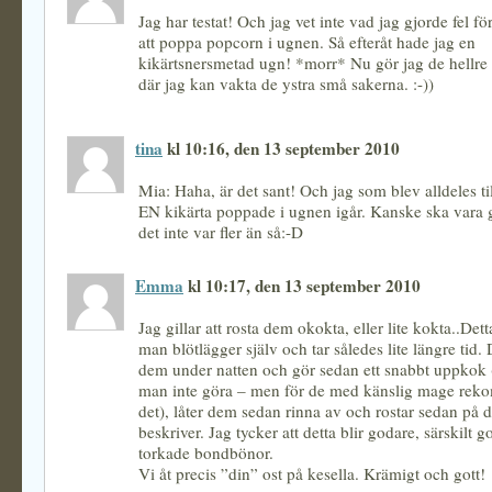
Jag har testat! Och jag vet inte vad jag gjorde fel f
att poppa popcorn i ugnen. Så efteråt hade jag en
kikärtsnersmetad ugn! *morr* Nu gör jag de hellre
där jag kan vakta de ystra små sakerna. :-))
tina
kl 10:16, den 13 september 2010
Mia: Haha, är det sant! Och jag som blev alldeles til
EN kikärta poppade i ugnen igår. Kanske ska vara g
det inte var fler än så:-D
Emma
kl 10:17, den 13 september 2010
Jag gillar att rosta dem okokta, eller lite kokta..Dett
man blötlägger själv och tar således lite längre tid.
dem under natten och gör sedan ett snabbt uppkok 
man inte göra – men för de med känslig mage re
det), låter dem sedan rinna av och rostar sedan på d
beskriver. Jag tycker att detta blir godare, särskilt g
torkade bondbönor.
Vi åt precis ”din” ost på kesella. Krämigt och gott!