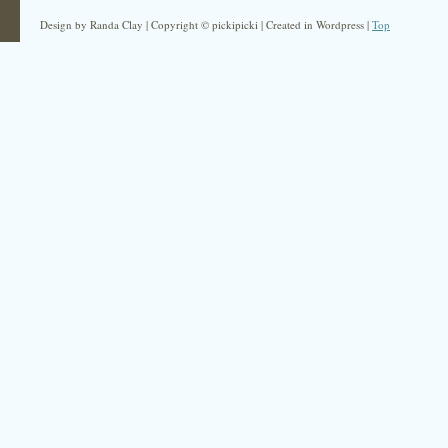
Design by Randa Clay | Copyright © pickipicki | Created in Wordpress |
Top