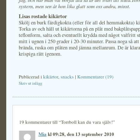
systern, men sen åt hon lika glatt som oss andra, minst.
Lisas rostade kikärtor
Skölj en burk färdigkokta (eller för all del hemmakokta) ki
Torka av och häll ut kikärtorna på en plåt med bakplåtspappe
teflonform, salta och eventuellt krydda med något valfritt s
mitt i ugnen i 250 grader i 20-30 minuter. Passa noga så att 
brända, ruska om plåten med jämna mellanrum. De är klara 
krispiga rätt igenom.
Publicerad i
kikärtor
,
snacks
|
Kommentarer (19)
Skriv ut inlägg
19 kommentarer till “Torrboll kan du vara själv!”
Mia
kl 09:28, den 13 september 2010