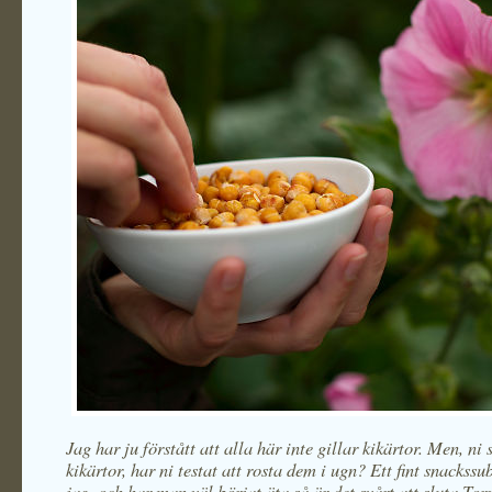
Jag har ju förstått att alla här inte gillar kikärtor. Men, ni
kikärtor, har ni testat att rosta dem i ugn? Ett fint snackssub
jag, och har man väl börjat äta så är det svårt att sluta.Tor