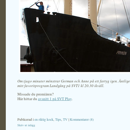
Om tjugo minuter mönstrar German och Anne på ett fartyg igen. Äntlige
mitt favoritprogram Landgång på SVT1 kl 20.30 ikväll.
Missade du premiären?
Här hittar du
avsnitt 1 på SVT Play
.
Publicerad i
en riktig kock
,
Tips
,
TV
|
Kommentarer (8)
Skriv ut inlägg