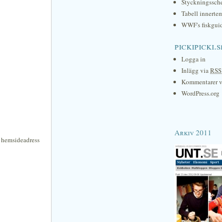
Styckningssc
Tabell innerte
WWF's fiskgui
pickipicki.s
Logga in
Inlägg via
RSS
Kommentarer 
WordPress.org
Arkiv 2011
n hemsideadress