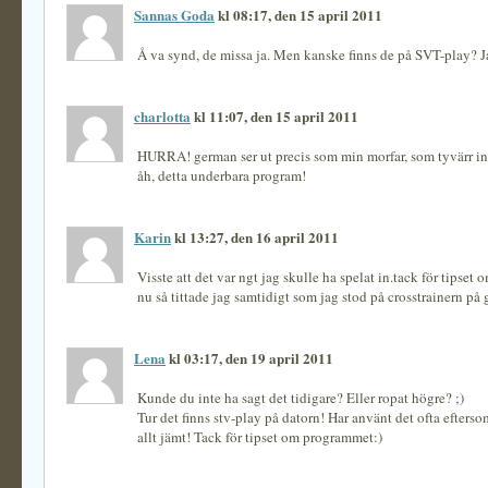
Sannas Goda
kl 08:17, den 15 april 2011
Å va synd, de missa ja. Men kanske finns de på SVT-play? Ja
charlotta
kl 11:07, den 15 april 2011
HURRA! german ser ut precis som min morfar, som tyvärr int
åh, detta underbara program!
Karin
kl 13:27, den 16 april 2011
Visste att det var ngt jag skulle ha spelat in.tack för tipset 
nu så tittade jag samtidigt som jag stod på crosstrainern p
Lena
kl 03:17, den 19 april 2011
Kunde du inte ha sagt det tidigare? Eller ropat högre? ;)
Tur det finns stv-play på datorn! Har använt det ofta efters
allt jämt! Tack för tipset om programmet:)