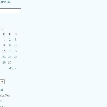
ipicki
2011
F
L
S
1
2
3
8
9
10
15
16
17
22
23
24
29
30
Maj »
ar
skafferi
ll
hen