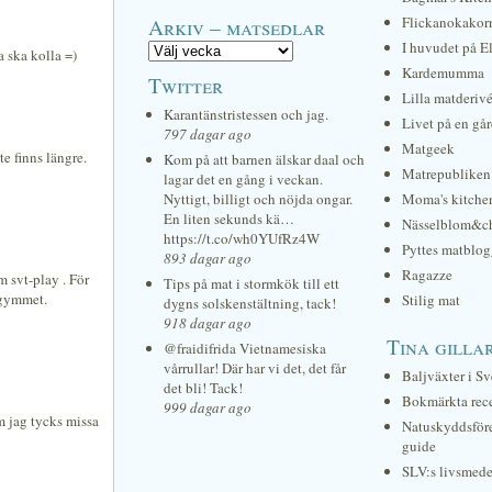
Arkiv – matsedlar
Flickanokakor
I huvudet på E
 ska kolla =)
Kardemumma
Twitter
Lilla matderiv
Karantänstristessen och jag.
Livet på en gå
797 dagar ago
Matgeek
e finns längre.
Kom på att barnen älskar daal och
Matrepubliken
lagar det en gång i veckan.
Nyttigt, billigt och nöjda ongar.
Moma's kitche
En liten sekunds kä…
Nässelblom&c
https://t.co/wh0YUfRz4W
Pyttes matblog
893 dagar ago
Ragazze
om svt-play . För
Tips på mat i stormkök till ett
å gymmet.
Stilig mat
dygns solskenstältning, tack!
918 dagar ago
Tina gilla
@fraidifrida Vietnamesiska
vårrullar! Där har vi det, det får
Baljväxter i Sv
det bli! Tack!
Bokmärkta rec
999 dagar ago
om jag tycks missa
Natuskyddsför
guide
SLV:s livsmede