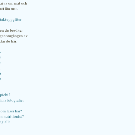
skriva om mat och
att äta mat.
taktuppgifter
gen du besöker
bgenomgången av
ttar du här:
4
3
2
1
0
9
ipicki?
ina fotografier
som läser här?
en nutritionist?
ag alla