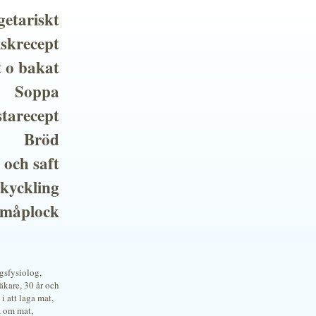
getariskt
iskrecept
t o bakat
Soppa
tarecept
Bröd
 och saft
 kyckling
småplock
ngsfysiolog,
kare, 30 år och
i att laga mat,
a om mat,