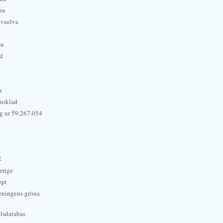
na
lvaelva
én
rd
n
hoklad
g nr 59.267.054
r
erige
ept
eningens gröna
lsdatabas