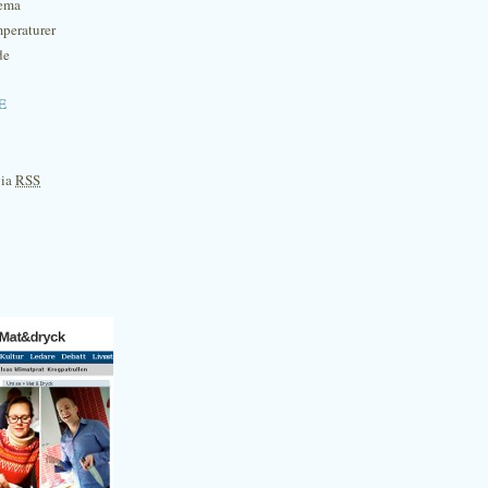
hema
mperaturer
de
e
via
RSS