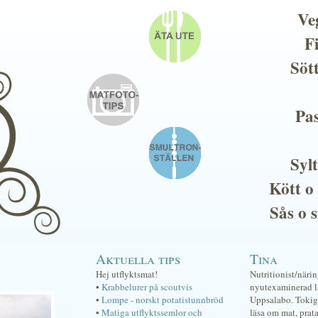
Ve
F
Söt
Pas
Sylt
Kött o
Sås o 
Aktuella tips
Tina
Hej utflyktsmat!
Nutritionist/näri
•
Krabbelurer på scoutvis
nyutexaminerad lä
•
Lompe - norskt potatistunnbröd
Uppsalabo. Tokig 
•
Matiga utflyktssemlor och
läsa om mat, prat