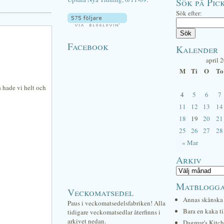
Sök på Pick
Sök efter:
Facebook
Kalender
april 
M
Ti
O
To
s hade vi helt och
4
5
6
7
11
12
13
14
18
19
20
21
25
26
27
28
« Mar
Arkiv
Matblogg
Veckomatsedel
Annas skånska 
Paus i veckomatsedelsfabriken! Alla
Bara en kaka ti
tidigare veckomatsedlar återfinns i
arkivet nedan.
Dagmar's Kitc