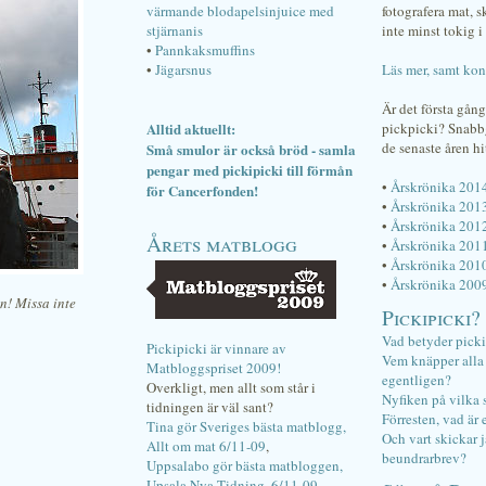
värmande blodapelsinjuice med
fotografera mat, 
stjärnanis
inte minst tokig i 
•
Pannkaksmuffins
•
Jägarsnus
Läs mer, samt kon
Är det första gån
Alltid aktuellt:
pickpicki? Snab
de senaste åren hi
Små smulor är också bröd - samla
pengar med pickipicki till förmån
•
Årskrönika 201
för Cancerfonden!
•
Årskrönika 201
•
Årskrönika 201
Årets matblogg
•
Årskrönika 201
•
Årskrönika 201
•
Årskrönika 200
n! Missa inte
Pickipicki?
Vad betyder pick
Pickipicki är vinnare av
Vem knäpper alla f
Matbloggspriset 2009!
egentligen?
Overkligt, men allt som står i
Nyfiken på vilka 
tidningen är väl sant?
Förresten, vad är 
Tina gör Sveriges bästa matblogg,
Och vart skickar j
Allt om mat 6/11-09
,
beundrarbrev?
Uppsalabo gör bästa matbloggen,
Upsala Nya Tidning, 6/11-09
.