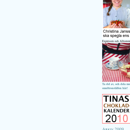
Expressen och Alltomm
Ta del av, och dela m
smultronställen här!
Arkiv 2009