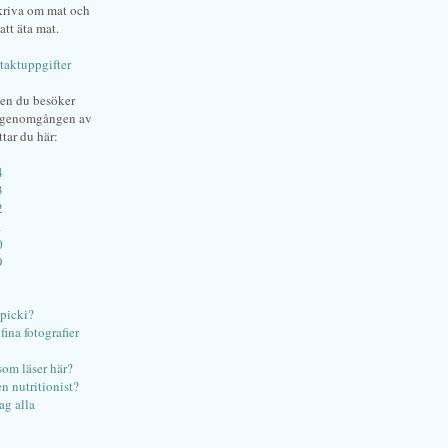
skriva om mat och
att äta mat.
taktuppgifter
gen du besöker
bgenomgången av
ttar du här:
4
3
2
1
0
9
ipicki?
ina fotografier
som läser här?
en nutritionist?
ag alla