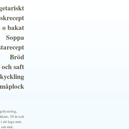
getariskt
iskrecept
t o bakat
Soppa
tarecept
Bröd
 och saft
 kyckling
småplock
ngsfysiolog,
kare, 30 år och
i att laga mat,
a om mat,