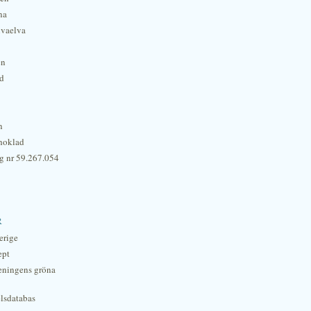
na
lvaelva
én
rd
n
hoklad
g nr 59.267.054
r
erige
ept
eningens gröna
lsdatabas