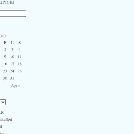
ipicki
2012
F
L
S
2
3
4
9
10
11
16
17
18
23
24
25
30
31
Apr »
ar
skafferi
ll
hen