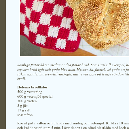
Somliga flätar håret, medan andra flätar bröd. Som Carl till exempel, h
stycken bröd igår och goda blev dom. Mycket. Ja, faktiskt så goda att j
räkna antalet bara-en-till-smörgås, när vi var inne på tredje vändan till
kväll.
Helenas brödflätor
500 g vetsurdeg
600 g vetemjöl special
300 g vatten
5 g jäst
17 g salt
sesamfrön
Rör ut jäst i vatten och blanda med surdeg och vetemjöl. Knåda i 10 min, 
och knåda ytterligare 5 min. Lägg degen i en oljad plastlåda med lock o