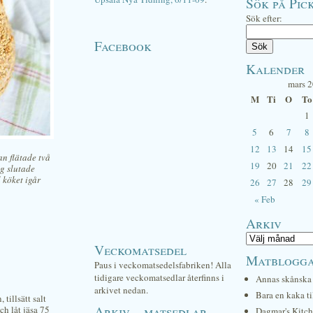
Sök på Pick
Sök efter:
Facebook
Kalender
mars 
M
Ti
O
To
1
5
6
7
8
12
13
14
15
an flätade två
19
20
21
22
ag slutade
 köket igår
26
27
28
29
« Feb
Arkiv
Veckomatsedel
Matblogg
Paus i veckomatsedelsfabriken! Alla
tidigare veckomatsedlar återfinns i
Annas skånska 
arkivet nedan.
Bara en kaka ti
tillsätt salt
Arkiv – matsedlar
ch låt jäsa 75
Dagmar's Kitc