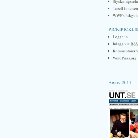
Styckningssc
Tabell innerte
WWF's fiskgui
pickipicki.s
Logga in
Inlägg via
RSS
Kommentarer 
WordPress.org
Arkiv 2011