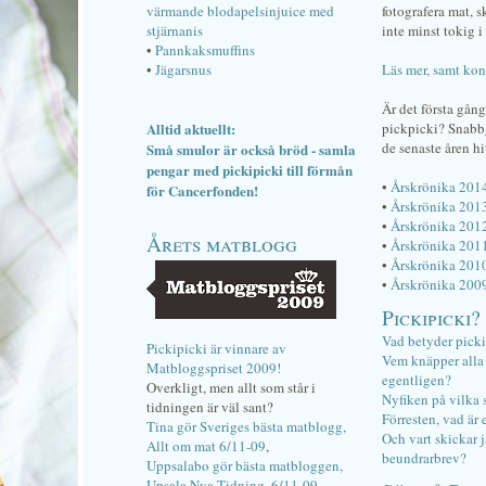
värmande blodapelsinjuice med
fotografera mat, 
stjärnanis
inte minst tokig i 
•
Pannkaksmuffins
•
Jägarsnus
Läs mer, samt kon
Är det första gån
Alltid aktuellt:
pickpicki? Snab
de senaste åren hi
Små smulor är också bröd - samla
pengar med pickipicki till förmån
•
Årskrönika 201
för Cancerfonden!
•
Årskrönika 201
•
Årskrönika 201
Årets matblogg
•
Årskrönika 201
•
Årskrönika 201
•
Årskrönika 200
Pickipicki?
Vad betyder pick
Pickipicki är vinnare av
Vem knäpper alla f
Matbloggspriset 2009!
egentligen?
Overkligt, men allt som står i
Nyfiken på vilka 
tidningen är väl sant?
Förresten, vad är 
Tina gör Sveriges bästa matblogg,
Och vart skickar j
Allt om mat 6/11-09
,
beundrarbrev?
Uppsalabo gör bästa matbloggen,
Upsala Nya Tidning, 6/11-09
.