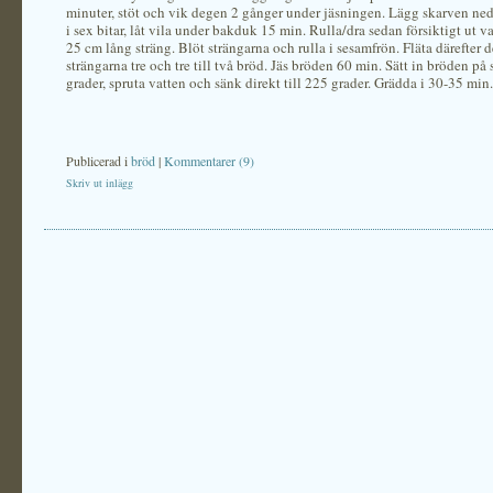
minuter, stöt och vik degen 2 gånger under jäsningen. Lägg skarven ne
i sex bitar, låt vila under bakduk 15 min. Rulla/dra sedan försiktigt ut var
25 cm lång sträng. Blöt strängarna och rulla i sesamfrön. Fläta därefter 
strängarna tre och tre till två bröd. Jäs bröden 60 min. Sätt in bröden på 
grader, spruta vatten och sänk direkt till 225 grader. Grädda i 30-35 min.
Publicerad i
bröd
|
Kommentarer (9)
Skriv ut inlägg