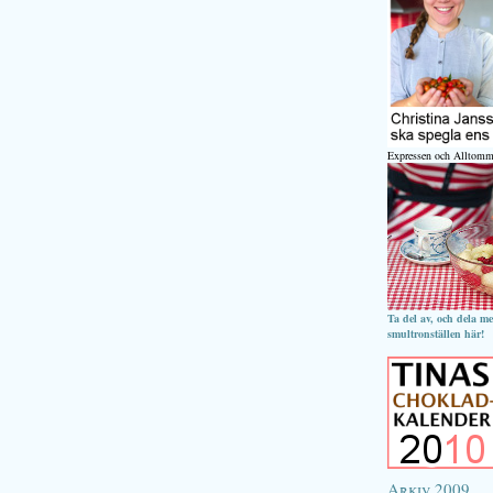
Expressen och Alltomm
Ta del av, och dela m
smultronställen här!
Arkiv 2009