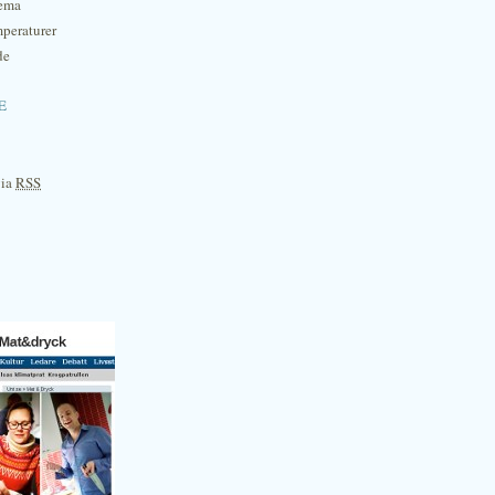
hema
mperaturer
de
e
via
RSS