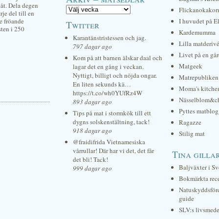
dåt. Dela degen
Flickanokakor
je del till en
de fröande
I huvudet på E
Twitter
sten i 250
Kardemumma
Karantänstristessen och jag.
Lilla matderiv
797 dagar ago
Livet på en gå
Kom på att barnen älskar daal och
Matgeek
lagar det en gång i veckan.
Nyttigt, billigt och nöjda ongar.
Matrepubliken
En liten sekunds kä…
Moma's kitche
https://t.co/wh0YUfRz4W
Nässelblom&c
893 dagar ago
Pyttes matblog
Tips på mat i stormkök till ett
dygns solskenstältning, tack!
Ragazze
918 dagar ago
Stilig mat
@fraidifrida Vietnamesiska
vårrullar! Där har vi det, det får
Tina gilla
det bli! Tack!
Baljväxter i Sv
999 dagar ago
Bokmärkta rec
Natuskyddsför
guide
SLV:s livsmede