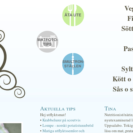
Ve
F
Söt
Pas
Sylt
Kött o
Sås o 
Aktuella tips
Tina
Hej utflyktsmat!
Nutritionist/näri
•
Krabbelurer på scoutvis
nyutexaminerad lä
•
Lompe - norskt potatistunnbröd
Uppsalabo. Tokig 
•
Matiga utflyktssemlor och
läsa om mat, prat