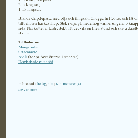
2 msk rapsolja
1 tsk flingsalt
Blanda chiptlepasta med olja och flingsalt. Gnugga in i köttet och låt 
tillbehören hackas ihop. Stek i olja på medelhög värme, ungefär 3 knap
sida. När köttet är färdigstekt, låt det vila en liten stund och skiva däreft
skivor.
Tillbehören
Mangosalsa
Guacamole
Aioli
(hoppa över örterna i receptet)
Hembakade pitabröd
Publicerad i
fredag
,
kött
|
Kommentarer (8)
Skriv ut inlägg