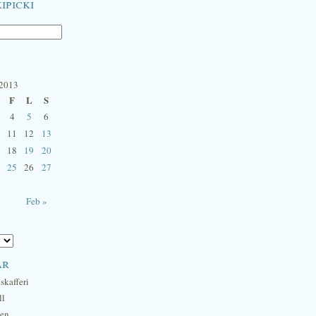
ipicki
 2013
F
L
S
4
5
6
11
12
13
18
19
20
25
26
27
Feb »
ar
skafferi
ll
hen