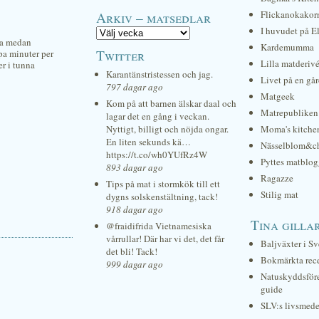
Arkiv – matsedlar
Flickanokakor
I huvudet på E
dra medan
Kardemumma
Twitter
pa minuter per
Lilla matderiv
er i tunna
Karantänstristessen och jag.
Livet på en gå
797 dagar ago
Matgeek
Kom på att barnen älskar daal och
Matrepubliken
lagar det en gång i veckan.
Nyttigt, billigt och nöjda ongar.
Moma's kitche
En liten sekunds kä…
Nässelblom&c
https://t.co/wh0YUfRz4W
Pyttes matblog
893 dagar ago
Ragazze
Tips på mat i stormkök till ett
Stilig mat
dygns solskenstältning, tack!
918 dagar ago
Tina gilla
@fraidifrida Vietnamesiska
vårrullar! Där har vi det, det får
Baljväxter i Sv
det bli! Tack!
Bokmärkta rec
999 dagar ago
Natuskyddsför
guide
SLV:s livsmede