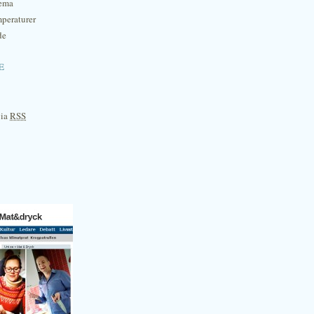
hema
mperaturer
de
e
via
RSS