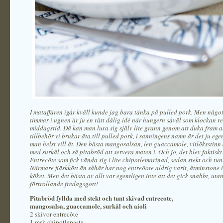
I mataffären igår kväll kunde jag bara tänka på pulled pork. Men något
timmar i ugnen är ju en rätt dålig idé när hungern såväl som klockan r
middagstid. Då kan man lura sig själv lite grann genom att duka fram 
tillbehör vi brukar äta till pulled pork, i sanningens namn är det ju eg
man helst vill åt. Den bästa mangosalsan, len guaccamole, vitlöksstinn 
med surkål och så pitabröd att servera maten i. Och jo, det blev faktiskt
Entrecôte som fick vända sig i lite chipotlemarinad, sedan stekt och tun
Närmare fläskkött än såhär har nog entreôote aldrig varit, åtminstone i
köket. Men det bästa av allt var egentligen inte att det gick snabbt, utan
förtrollande fredagsgott!
Pitabröd fyllda med stekt och tunt skivad entrecote,
mangosalsa, guaccamole, surkål och aioli
2 skivor entrecôte
1 msk chipotlepasta