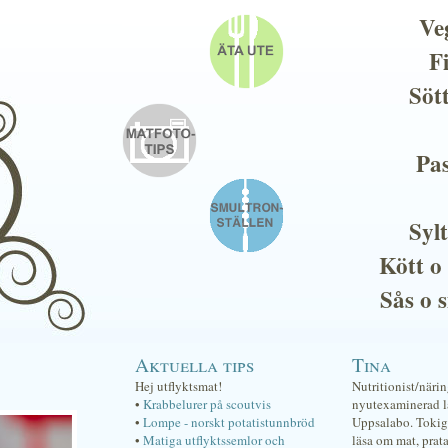
Ve
F
Söt
Pas
Sylt
Kött o
Sås o 
Aktuella tips
Tina
Hej utflyktsmat!
Nutritionist/näri
•
Krabbelurer på scoutvis
nyutexaminerad lä
•
Lompe - norskt potatistunnbröd
Uppsalabo. Tokig 
•
Matiga utflyktssemlor och
läsa om mat, prat