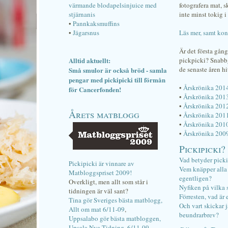
värmande blodapelsinjuice med
fotografera mat, 
stjärnanis
inte minst tokig i 
•
Pannkaksmuffins
•
Jägarsnus
Läs mer, samt kon
Är det första gån
Alltid aktuellt:
pickpicki? Snab
de senaste åren hi
Små smulor är också bröd - samla
pengar med pickipicki till förmån
•
Årskrönika 201
för Cancerfonden!
•
Årskrönika 201
•
Årskrönika 201
Årets matblogg
•
Årskrönika 201
•
Årskrönika 201
•
Årskrönika 200
Pickipicki?
Vad betyder pick
Pickipicki är vinnare av
Vem knäpper alla f
Matbloggspriset 2009!
egentligen?
Overkligt, men allt som står i
Nyfiken på vilka 
tidningen är väl sant?
Förresten, vad är 
Tina gör Sveriges bästa matblogg,
Och vart skickar j
Allt om mat 6/11-09
,
beundrarbrev?
Uppsalabo gör bästa matbloggen,
Upsala Nya Tidning, 6/11-09
.