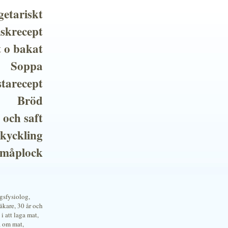
getariskt
iskrecept
t o bakat
Soppa
tarecept
Bröd
 och saft
 kyckling
småplock
ngsfysiolog,
kare, 30 år och
i att laga mat,
a om mat,