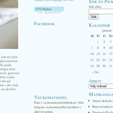
Sök på Pick
Sök efter:
Facebook
Kalender
januari
M
Ti
O
To
1
2
3
7
8
9
10
14
15
16
17
 som tar fyra
21
22
23
24
edan passerat
alla goda
28
29
30
31
entligen dom
« Dec
aioli, generöst
 kött också.
Arkiv
t skivad.
nte i det röda
 att det blev
Matblogg
Veckomatsedel
Annas skånska 
Paus i veckomatsedelsfabriken! Alla
Bara en kaka ti
tidigare veckomatsedlar återfinns i
arkivet nedan.
Dagmar's Kitc