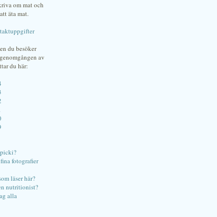
skriva om mat och
att äta mat.
taktuppgifter
gen du besöker
bgenomgången av
ttar du här:
4
3
2
1
0
9
ipicki?
ina fotografier
som läser här?
en nutritionist?
ag alla