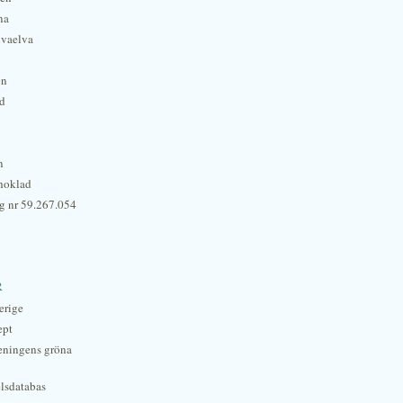
na
lvaelva
én
rd
n
hoklad
g nr 59.267.054
r
erige
ept
eningens gröna
lsdatabas