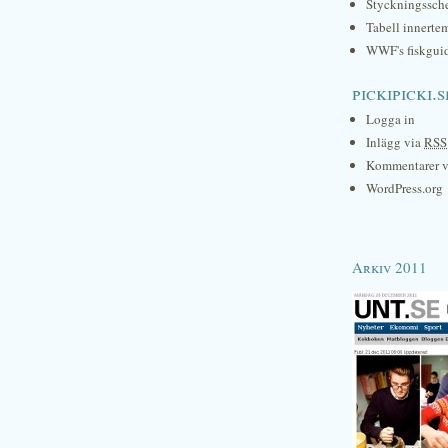
Styckningssc
Tabell innerte
WWF's fiskgui
pickipicki.s
Logga in
Inlägg via
RSS
Kommentarer 
WordPress.org
Arkiv 2011