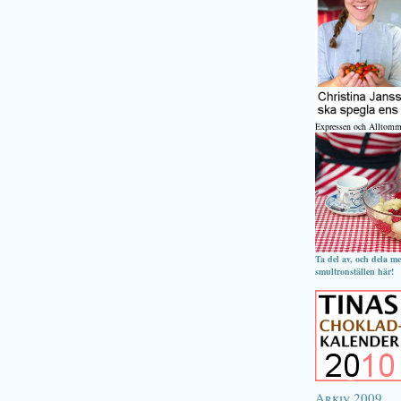
Expressen och Alltomm
Ta del av, och dela m
smultronställen här!
Arkiv 2009