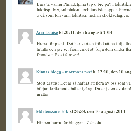
Bara ta vanlig Philadelphia typ o bre på? I lakritsk
lakritspulver, salmiaksalt och turkisk peppar. Prova
o då som försvann lakritsen mellan chokladlagren..
Ann-Louise
kl 20:41, den 6 augusti 2014
Hurra för picki! Det har vart en fröjd att ha följt d
hittills och jag ser fram emot att följa dem under fl
framöver. Picki forever!
Kinnas blogg - mormors mat
kl 12:10, den 10 au
Stort grattis! Det är så häftigt att flera av oss som v
början fortfarande håller igång. Du är ju en av de
grattis!
Mårtenssons kök
kl 20:58, den 10 augusti 2014
Hippen hurra för bloggens 7-års da!