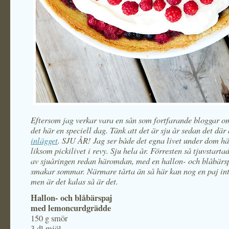
Eftersom jag verkar vara en sån som fortfarande bloggar o
det här en speciell dag. Tänk att det är sju år sedan det där
inlägget
. SJU ÅR! Jag ser både det egna livet under dom hä
liksom pickilivet i revy. Sju hela år. Förresten så tjuvstartad
av sjuåringen redan häromdan, med en hallon- och blåbärs
smakar sommar. Närmare tårta än så här kan nog en paj i
men är det kalas så är det.
Hallon- och blåbärspaj
med lemoncurdgrädde
150 g smör
3 dl mjöl