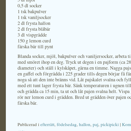
0,5 dl socker
1 tsk bakpulver
1 tsk vaniljsocker
2 dl frysta hallon
2 dl frysta blåbär
3 dl vispgrädde
150 g lemon curd
färska bär till pynt
Blanda socker, mjöl, bakpulver och vaniljersocker, arbeta 
med smöret ihop en deg. Tryck ut degen i en pajform (ca 28
diameter) och ställ i kylskåpet, gärna en timme. Nagga paj
en gaffel och förgrädda i 225 grader tills degen börjar få fä
noga så att den inte bränns vid. Låt pajskalet svalna och fyl
med ett tunt lager frysta bär. Sänk temperaturen i ugnen til
och grädda ca 15 min, ta ut och låt pajen svalna helt. Visp
rör ner lemon curd i grädden. Bred ut grädden över pajen 
färska bär.
Publicerad i
efterrätt
,
födelsedag
,
hallon
,
paj
,
pickipicki
|
Kom