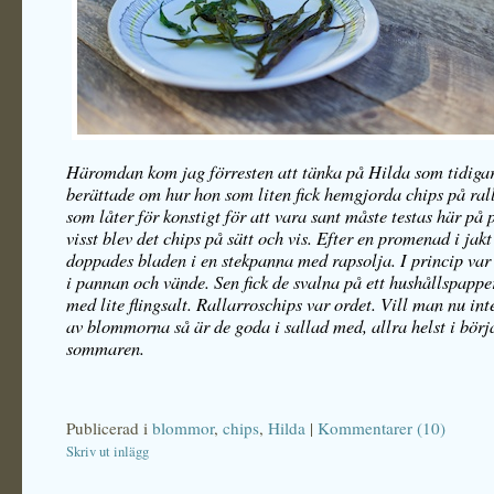
Häromdan kom jag förresten att tänka på Hilda som tidigar
berättade om hur hon som liten fick hemgjorda chips på rall
som låter för konstigt för att vara sant måste testas här på 
visst blev det chips på sätt och vis. Efter en promenad i ja
doppades bladen i en stekpanna med rapsolja. I princip var
i pannan och vände. Sen fick de svalna på ett hushållspappe
med lite flingsalt. Rallarroschips var ordet. Vill man nu int
av blommorna så är de goda i sallad med, allra helst i börj
sommaren.
Publicerad i
blommor
,
chips
,
Hilda
|
Kommentarer (10)
Skriv ut inlägg