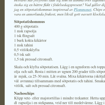
önska sig en bättre fläkt i födelsedagspresent? Vad gäller d
jag en sötpotatiskommus inspirerad av
Plommonet
. Chips 
vara en annorlunda frukost, men likväl gott oavsett klocksl
Sötpotatishommus
400 g sötpotatis
1 msk rapsolja
1 tsk flingsalt
1 burk kokta kikärtor
1 msk tahini
0,5 vitlöksklyfta
0,5 tsk salt
1,5 tsk pressad citronsaft.
Skala och klyfta sötpotatisen. Lägg i en ugnsform och top
olja och salt. Rosta i mitten av ugnen 200 grader tills sötpo
är mjuk, ca 25-30 min. Låt svalna. Mixa kikärtorna (sköljd
väl avrunna) tillsammans med sötpotatis och tahini. Smak
vitlök, salt och pressad citronsaft.
Nachoschips
Klipp vete- eller majstortillas i mindre trekanter. Hetta upp
dl rapsolja i en stekpanna, vrid ner till medelvärme. Lägg i