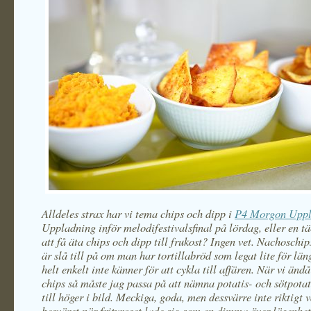
Alldeles strax har vi tema chips och dipp i
P4 Morgon Upp
Uppladning inför melodifestivalsfinal på lördag, eller en t
att få äta chips och dipp till frukost? Ingen vet. Nachoschi
är slå till på om man har tortillabröd som legat lite för län
helt enkelt inte känner för att cykla till affären. När vi änd
chips så måste jag passa på att nämna potatis- och sötpota
till höger i bild. Meckiga, goda, men dessvärre inte riktigt 
besväret när frityroset lade sig som en dimma över lägenhe