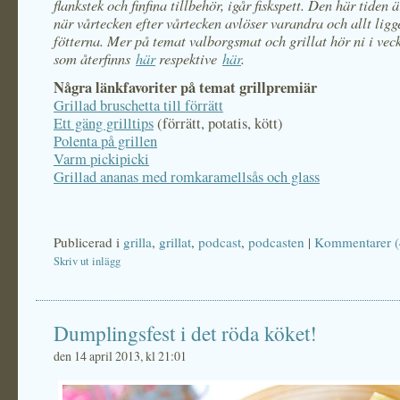
flankstek och finfina tillbehör, igår fiskspett. Den här tiden 
när vårtecken efter vårtecken avlöser varandra och allt ligg
fötterna. Mer på temat valborgsmat och grillat hör ni i vec
som återfinns
här
respektive
här
.
Några länkfavoriter på temat grillpremiär
Grillad bruschetta till förrätt
Ett gäng grilltips
(förrätt, potatis, kött)
Polenta på grillen
Varm pickipicki
Grillad ananas med romkaramellsås och glass
Publicerad i
grilla
,
grillat
,
podcast
,
podcasten
|
Kommentarer (
Skriv ut inlägg
Dumplingsfest i det röda köket!
den 14 april 2013, kl 21:01