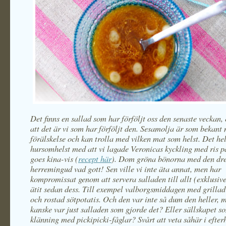
Det finns en sallad som har förföljt oss den senaste veckan, 
att det är vi som har förföljt den. Sesamolja är som bekant
förälskelse och kan trolla med vilken mat som helst. Det he
hursomhelst med att vi lagade Veronicas kyckling med ris p
goes kina-vis (
recept här
). Dom gröna bönorna med den dre
herremingud vad gott! Sen ville vi inte äta annat, men har
kompromissat genom att servera salladen till allt (exklusive
ätit sedan dess. Till exempel valborgsmiddagen med grillad 
och rostad sötpotatis. Och den var inte så dum den heller, 
kanske var just salladen som gjorde det? Eller sällskapet so
klänning med pickipicki-fåglar? Svårt att veta såhär i efter