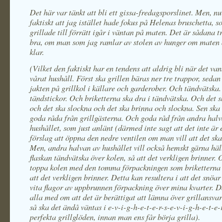
Det här var tänkt att bli ett gissa-fredagsporslinet. Men, nu
faktiskt att jag istället hade fokus på Helenas bruschetta, s
grillade till förrätt igår i väntan på maten. Det är sådana t
bra, om man som jag ramlar av stolen av hunger om maten a
klar.
(Vilket den faktiskt har en tendens att aldrig bli när det van
vårat hushåll. Först ska grillen bäras ner tre trappor, sedan
jakten på grillkol i källare och garderober. Och tändvätska
tändstickor. Och briketterna ska dra i tändvätska. Och det 
och det ska slockna och det ska brinna och slockna. Sen sk
goda råda från grillgästerna. Och goda råd från andra hal
hushållet, som just anlänt (därmed inte sagt att det inte är 
förslag att öppna den nedre ventilen om man vill att det ska
Men, andra halvan av hushållet vill också hemskt gärna häl
flaskan tändvätska över kolen, så att det verkligen brinner. 
toppa kolen med den tomma förpackningen som briketterna l
att det verkligen brinner. Detta kan resultera i att det snöar
vita flagor av uppbrunnen förpackning över mina kvarter. D
alla med om att det är berättigat att lämna över grillansva
så ska det ändå väntas i e-v-i-g-h-e-t-e-r-s-e-v-i-g-h-e-t-e-
perfekta grillglöden, innan man ens får börja grilla).