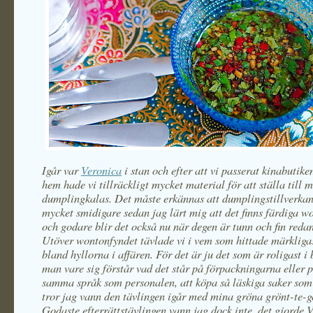
Igår var
Veronica
i stan och efter att vi passerat kinabutik
hem hade vi tillräckligt mycket material för att ställa till 
dumplingkalas. Det måste erkännas att dumplingstillverkan
mycket smidigare sedan jag lärt mig att det finns färdiga w
och godare blir det också nu när degen är tunn och fin redan
Utöver wontonfyndet tävlade vi i vem som hittade märkliga
bland hyllorna i affären. För det är ju det som är roligast i 
man vare sig förstår vad det står på förpackningarna eller 
samma språk som personalen, att köpa så läskiga saker som
tror jag vann den tävlingen igår med mina gröna grönt-te-g
Godaste efterrättstävlingen vann jag dock inte, det gjorde