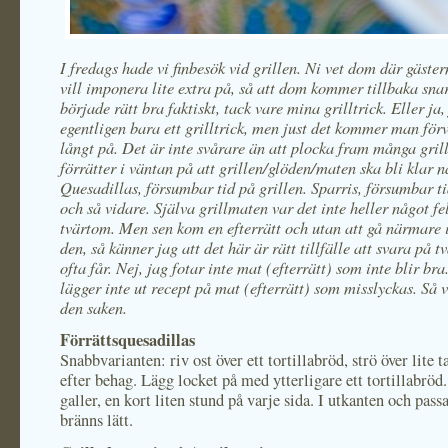
I fredags hade vi finbesök vid grillen. Ni vet dom där gäste
vill imponera lite extra på, så att dom kommer tillbaka snar
började rätt bra faktiskt, tack vare mina grilltrick. Eller ja,
egentligen bara ett grilltrick, men just det kommer man för
långt på. Det är inte svårare än att plocka fram många gril
förrätter i väntan på att grillen/glöden/maten ska bli klar 
Quesadillas, försumbar tid på grillen. Sparris, försumbar ti
och så vidare. Själva grillmaten var det inte heller något fe
tvärtom. Men sen kom en efterrätt och utan att gå närmare i
den, så känner jag att det här är rätt tillfälle att svara på t
ofta får. Nej, jag fotar inte mat (efterrätt) som inte blir bra
lägger inte ut recept på mat (efterrätt) som misslyckas. Så 
den saken.
Förrättsquesadillas
Snabbvarianten: riv ost över ett tortillabröd, strö över lite 
efter behag. Lägg locket på med ytterligare ett tortillabröd.
galler, en kort liten stund på varje sida. I utkanten och pass
bränns lätt.