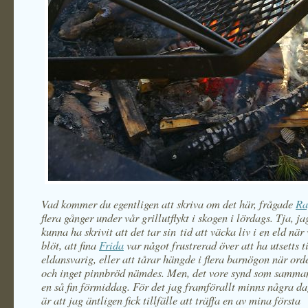
Vad kommer du egentligen att skriva om det här, frågade
Ra
flera gånger under vår grillutflykt i skogen i lördags. Tja, ja
kunna ha skrivit att det tar sin tid att väcka liv i en eld när
blöt, att fina
Frida
var något frustrerad över att ha utsetts ti
eldansvarig, eller att tårar hängde i flera barnögon när ord
och inget pinnbröd nämdes. Men, det vore synd som samma
en så fin förmiddag. För det jag framförallt minns några d
är att jag äntligen fick tillfälle att träffa en av mina första