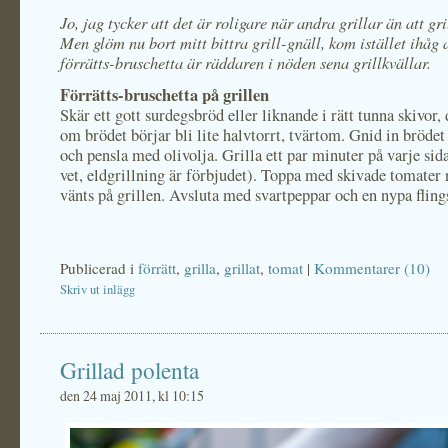
Jo, jag tycker att det är roligare när andra grillar än att gri
Men glöm nu bort mitt bittra grill-gnäll, kom istället ihåg a
förrätts-bruschetta är räddaren i nöden sena grillkvällar.
Förrätts-bruschetta på grillen
Skär ett gott surdegsbröd eller liknande i rätt tunna skivor, 
om brödet börjar bli lite halvtorrt, tvärtom. Gnid in bröde
och pensla med olivolja. Grilla ett par minuter på varje sida
vet, eldgrillning är förbjudet). Toppa med skivade tomater 
vänts på grillen. Avsluta med svartpeppar och en nypa flings
Publicerad i
förrätt
,
grilla
,
grillat
,
tomat
|
Kommentarer (10)
Skriv ut inlägg
Grillad polenta
den 24 maj 2011, kl 10:15