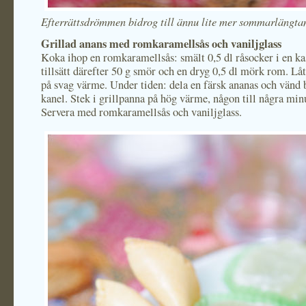
Efterrättsdrömmen bidrog till ännu lite mer sommarlängta
Grillad anans med romkaramellsås och vaniljglass
Koka ihop en romkaramellsås: smält 0,5 dl råsocker i en kas
tillsätt därefter 50 g smör och en dryg 0,5 dl mörk rom. Lå
på svag värme. Under tiden: dela en färsk ananas och vänd b
kanel. Stek i grillpanna på hög värme, någon till några minu
Servera med romkaramellsås och vaniljglass.