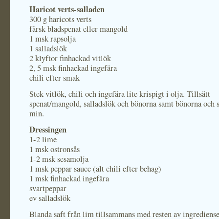
Haricot verts-salladen
300 g haricots verts
färsk bladspenat eller mangold
1 msk rapsolja
1 salladslök
2 klyftor finhackad vitlök
2, 5 msk finhackad ingefära
chili efter smak
Stek vitlök, chili och ingefära lite krispigt i olja. Tillsätt
spenat/mangold, salladslök och bönorna samt bönorna och s
min.
Dressingen
1-2 lime
1 msk ostronsås
1-2 msk sesamolja
1 msk peppar sauce (alt chili efter behag)
1 msk finhackad ingefära
svartpeppar
ev salladslök
Blanda saft från lim tillsammans med resten av ingrediens