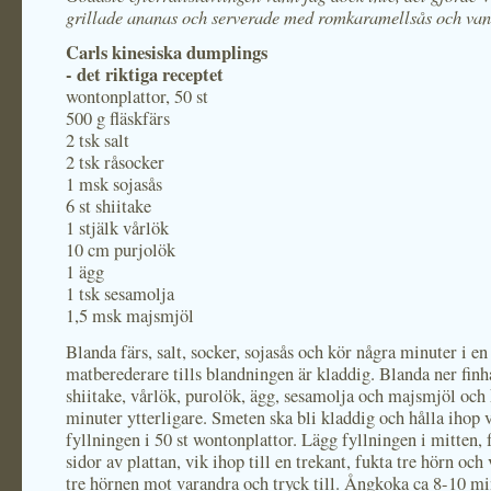
grillade ananas och serverade med romkaramellsås och vani
Carls kinesiska dumplings
- det riktiga receptet
wontonplattor, 50 st
500 g fläskfärs
2 tsk salt
2 tsk råsocker
1 msk sojasås
6 st shiitake
1 stjälk vårlök
10 cm purjolök
1 ägg
1 tsk sesamolja
1,5 msk majsmjöl
Blanda färs, salt, socker, sojasås och kör några minuter i en
matberederare tills blandningen är kladdig. Blanda ner fin
shiitake, vårlök, purolök, ägg, sesamolja och majsmjöl och
minuter ytterligare. Smeten ska bli kladdig och hålla ihop 
fyllningen i 50 st wontonplattor. Lägg fyllningen i mitten, 
sidor av plattan, vik ihop till en trekant, fukta tre hörn och
tre hörnen mot varandra och tryck till. Ångkoka ca 8-10 mi