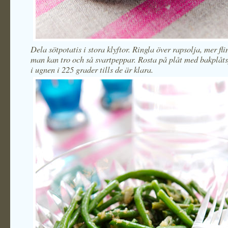
Dela sötpotatis i stora klyftor. Ringla över rapsolja, mer fl
man kan tro och så svartpeppar. Rosta på plåt med bakplåts
i ugnen i 225 grader tills de är klara.