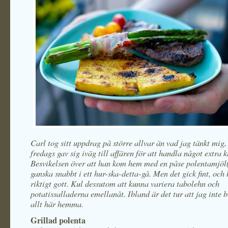
Carl tog sitt uppdrag på större allvar än vad jag tänkt mig,
fredags gav sig iväg till affären för att handla något extra ku
Besvikelsen över att han kom hem med en påse polentamjöl(
ganska snabbt i ett hur-ska-detta-gå. Men det gick fint, och b
riktigt gott. Kul dessutom att kunna variera tabolehn och
potatissalladerna emellanåt. Ibland är det tur att jag inte
allt här hemma.
Grillad polenta