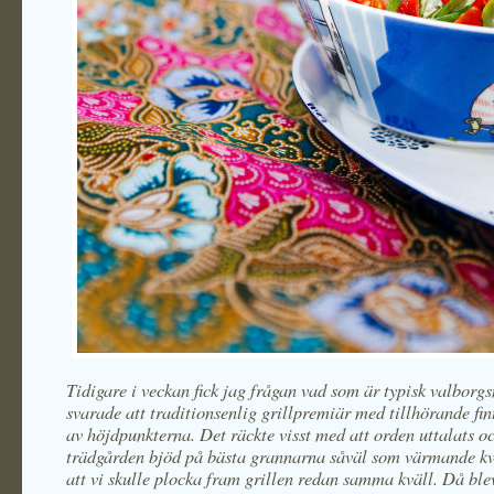
Tidigare i veckan fick jag frågan vad som är typisk valborg
svarade att traditionsenlig grillpremiär med tillhörande fin
av höjdpunkterna. Det räckte visst med att orden uttalats oc
trädgården bjöd på bästa grannarna såväl som värmande kvä
att vi skulle plocka fram grillen redan samma kväll. Då blev