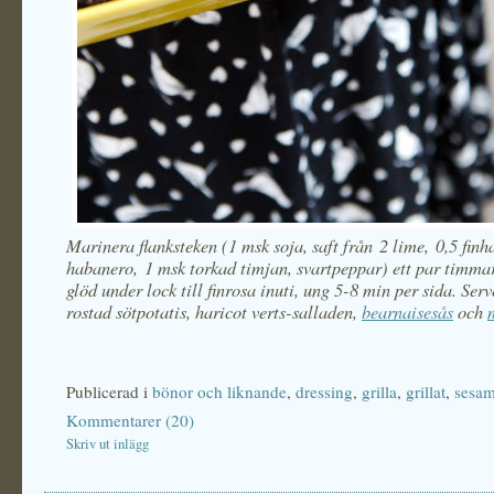
Marinera flanksteken (1 msk soja, saft från 2 lime, 0,5 finh
habanero, 1 msk torkad timjan, svartpeppar) ett par timmar
glöd under lock till finrosa inuti, ung 5-8 min per sida. Ser
rostad sötpotatis, haricot verts-salladen,
bearnaisesås
och
Publicerad i
bönor och liknande
,
dressing
,
grilla
,
grillat
,
sesam
Kommentarer (20)
Skriv ut inlägg