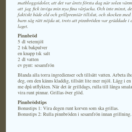
matbloggsidoler, att det var årets första dag när solen vär
att jag fick inviga min nya fina vårjacka. Och inte minst, de
faktiskt både eld och grillpremiär tillslut, och skocken med
barn såg rätt nöjda ut, trots att pinnbröden var gräddade i 
laget.
Pinnbröd
5 dl vetemjöl
2 tsk bakpulver
en knapp tsk salt
2 dl vatten
ev pynt: sesamfrön
Blanda alla torra ingredienser och tillsätt vatten. Arbeta iho
deg, om den känns kladdig, tillsätt lite mer mjöl. Lägg i en
me dpå utflykten. När det är grilldags, rulla till långa sma
vira runt pinnar. Grillas över glöd.
Pinnbrödstips
Bonustips 1: Vira degen runt korven som ska grillas.
Bonustips 2: Rulla pinnbröden i sesamfrön innan grillning.