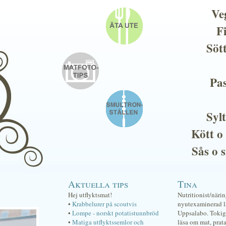
Ve
F
Söt
Pas
Sylt
Kött o
Sås o 
Aktuella tips
Tina
Hej utflyktsmat!
Nutritionist/näri
•
Krabbelurer på scoutvis
nyutexaminerad lä
•
Lompe - norskt potatistunnbröd
Uppsalabo. Tokig 
•
Matiga utflyktssemlor och
läsa om mat, prat