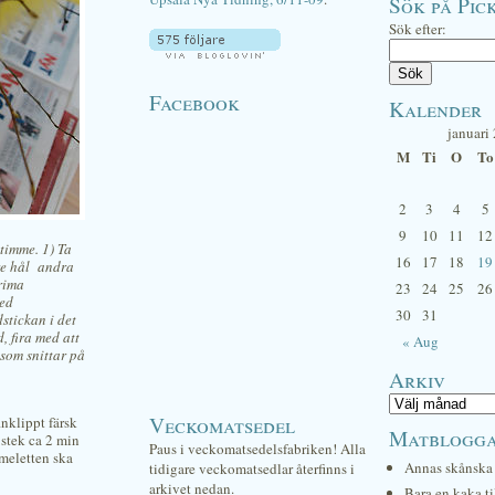
Sök på Pick
Sök efter:
Facebook
Kalender
januari
M
Ti
O
To
2
3
4
5
9
10
11
12
timme. 1) Ta
16
17
18
19
rre hål andra
prima
23
24
25
26
med
30
31
dstickan i det
, fira med att
« Aug
 som snittar på
Arkiv
Veckomatsedel
inklippt färsk
Matblogg
 stek ca 2 min
Paus i veckomatsedelsfabriken! Alla
Omeletten ska
Annas skånska 
tidigare veckomatsedlar återfinns i
arkivet nedan.
Bara en kaka ti