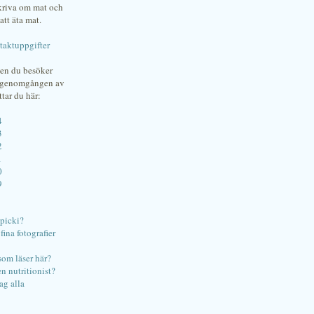
skriva om mat och
att äta mat.
taktuppgifter
gen du besöker
bgenomgången av
ttar du här:
4
3
2
1
0
9
ipicki?
ina fotografier
som läser här?
en nutritionist?
ag alla