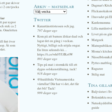
 ett par skivor
Arkiv – matsedlar
Dagmar's Kitc
a i 2 cm tjocka
Flickanokakor
I huvudet på E
viar
Twitter
tt par nypor
Kardemumma
och stek ca 2
Karantänstristessen och jag.
Lilla matderiv
min. Omeletten
797 dagar ago
Livet på en gå
Kom på att barnen älskar daal och
Matgeek
lagar det en gång i veckan.
ll fint över
ihop. Ät som
Nyttigt, billigt och nöjda ongar.
Matrepubliken
rdet.
En liten sekunds kä…
Moma's kitche
https://t.co/wh0YUfRz4W
Nässelblom&c
893 dagar ago
Pyttes matblog
Tips på mat i stormkök till ett
Ragazze
dygns solskenstältning, tack!
918 dagar ago
Stilig mat
@fraidifrida Vietnamesiska
vårrullar! Där har vi det, det får
Tina gilla
det bli! Tack!
Baljväxter i Sv
999 dagar ago
Bokmärkta rec
Natuskyddsför
guide