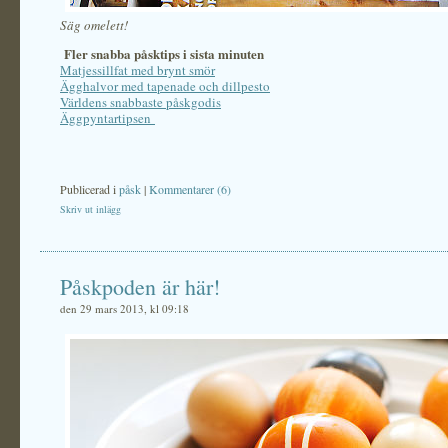
Säg omelett!
Fler snabba påsktips i sista minuten
Matjessillfat med brynt smör
Ägghalvor med tapenade och dillpesto
Världens snabbaste påskgodis
Äggpyntartipsen
Publicerad i
påsk
|
Kommentarer (6)
Skriv ut inlägg
Påskpoden är här!
den 29 mars 2013, kl 09:18