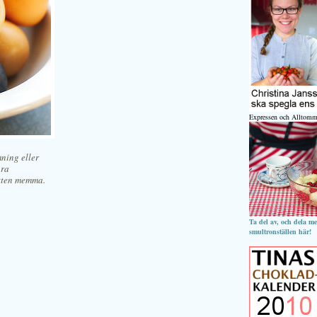
Expressen och Alltomm
ning eller
åra
ätten memma.
Ta del av, och dela m
smultronställen här!