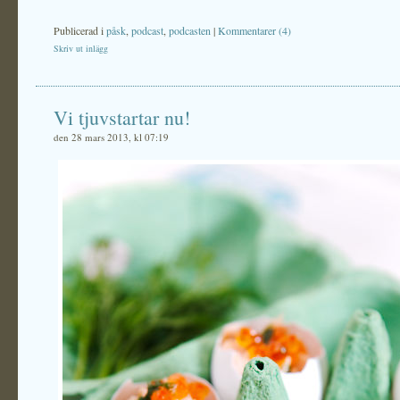
Publicerad i
påsk
,
podcast
,
podcasten
|
Kommentarer (4)
Skriv ut inlägg
Vi tjuvstartar nu!
den 28 mars 2013, kl 07:19