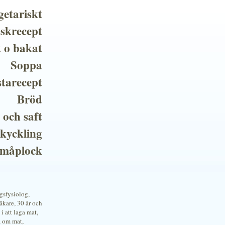
getariskt
iskrecept
t o bakat
Soppa
tarecept
Bröd
 och saft
 kyckling
småplock
ngsfysiolog,
kare, 30 år och
i att laga mat,
a om mat,