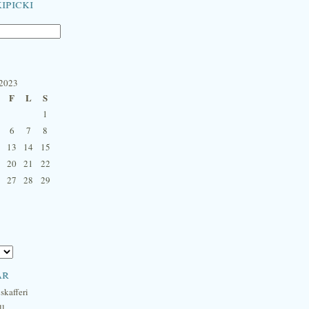
ipicki
 2023
F
L
S
1
6
7
8
13
14
15
20
21
22
27
28
29
ar
skafferi
ll