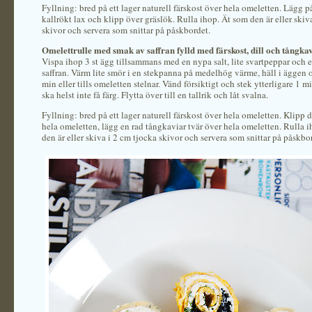
Fyllning: bred på ett lager naturell färskost över hela omeletten. Lägg på
kallrökt lax och klipp över gräslök. Rulla ihop. Ät som den är eller skiv
skivor och servera som snittar på påskbordet.
Omelettrulle med smak av saffran fylld med färskost, dill och tångka
Vispa ihop 3 st ägg tillsammans med en nypa salt, lite svartpeppar och e
saffran. Värm lite smör i en stekpanna på medelhög värme, häll i äggen 
min eller tills omeletten stelnar. Vänd försiktigt och stek ytterligare 1 
ska helst inte få färg. Flytta över till en tallrik och låt svalna.
Fyllning: bred på ett lager naturell färskost över hela omeletten. Klipp di
hela omeletten, lägg en rad tångkaviar tvär över hela omeletten. Rulla 
den är eller skiva i 2 cm tjocka skivor och servera som snittar på påskbo