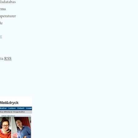
lsdatabas
hema
mperaturer
de
e
via
RSS