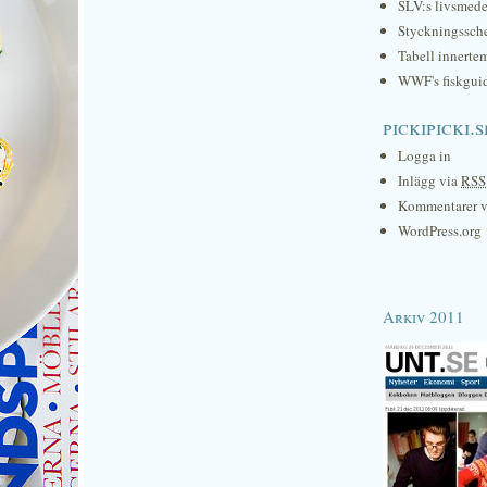
SLV:s livsmede
Styckningssc
Tabell innerte
WWF's fiskgui
pickipicki.s
Logga in
Inlägg via
RSS
Kommentarer 
WordPress.org
Arkiv 2011