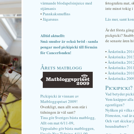
värmande blodapelsinjuice med
fotografera mat, 
stjärnanis
inte minst tokig i 
•
Pannkaksmuffins
•
Jägarsnus
Läs mer, samt kon
Är det första gån
Alltid aktuellt:
pickpicki? Snab
de senaste åren hi
Små smulor är också bröd - samla
pengar med pickipicki till förmån
•
Årskrönika 201
för Cancerfonden!
•
Årskrönika 201
•
Årskrönika 201
Årets matblogg
•
Årskrönika 201
•
Årskrönika 201
•
Årskrönika 200
Pickipicki?
Vad betyder pick
Pickipicki är vinnare av
Vem knäpper alla f
Matbloggspriset 2009!
egentligen?
Overkligt, men allt som står i
Nyfiken på vilka 
tidningen är väl sant?
Förresten, vad är 
Tina gör Sveriges bästa matblogg,
Och vart skickar j
Allt om mat 6/11-09
,
beundrarbrev?
Uppsalabo gör bästa matbloggen,
Upsala Nya Tidning, 6/11-09
.