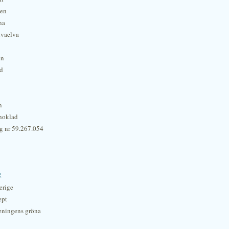
hen
na
lvaelva
én
rd
n
hoklad
g nr 59.267.054
r
erige
ept
eningens gröna