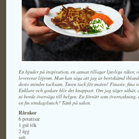
En bjuder på inspiration, en annan tillagar ljuvliga råkor, o
levererar löjrom. Man kan säga att jag är bortskämd ibland
desto mindre tacksam. Tusen tack för maten! Finaste, fina r
Enklare och godare blir det knappast. Om jag säger såhär, 
ni borde överväga till helgen. En förrätt som överraskning, 
en fin söndagslunch? Tänk på saken.
Rårakor
6 potatisar
1 gul lök
2 ägg
salt