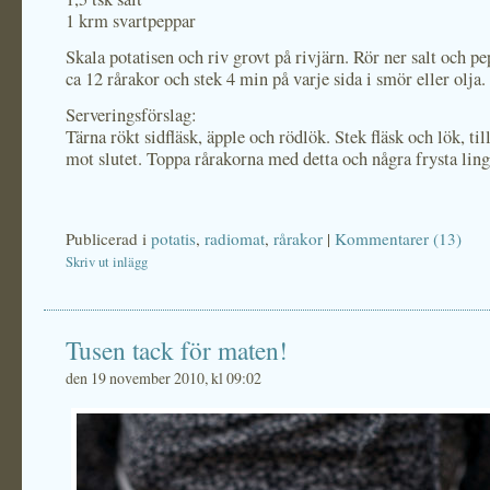
1 krm svartpeppar
Skala potatisen och riv grovt på rivjärn. Rör ner salt och p
ca 12 rårakor och stek 4 min på varje sida i smör eller olja.
Serveringsförslag:
Tärna rökt sidfläsk, äpple och rödlök. Stek fläsk och lök, til
mot slutet. Toppa rårakorna med detta och några frysta lin
Publicerad i
potatis
,
radiomat
,
rårakor
|
Kommentarer (13)
Skriv ut inlägg
Tusen tack för maten!
den 19 november 2010, kl 09:02