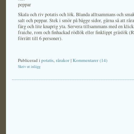
peppar
Skala och riv potatis och lök. Blanda alltsammans och sma
salt och peppar. Stek i smör på bägge sidor, gärna så att rår
färg och lite knaprig yta. Servera tillsammans med en klic
fraiche, rom och finhackad rödlök eller finklippt gräslök 
förrätt till 6 personer).
Publicerad i
potatis
,
rårakor
|
Kommentarer (14)
Skriv ut inlägg