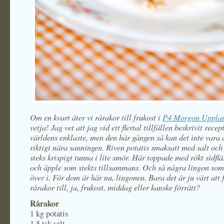
Om en kvart äter vi rårakor till frukost i
P4 Morgon Uppla
vetja! Jag vet att jag vid ett flertal tillfällen beskrivit rece
världens enklaste, men den här gången så kan det inte vara
riktigt nära sanningen. Riven potatis smaksatt med salt oc
steks krispigt tunna i lite smör. Här toppade med rökt sidflä
och äpple som stekts tillsammans. Och så några lingon som
över i. För dom är här nu, lingonen. Bara det är ju värt att 
rårakor till, ja, frukost, middag eller kanske förrätt?
Rårakor
1 kg potatis
1,5 tsk salt