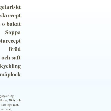
getariskt
iskrecept
t o bakat
Soppa
tarecept
Bröd
 och saft
 kyckling
småplock
ngsfysiolog,
kare, 30 år och
i att laga mat,
a om mat,