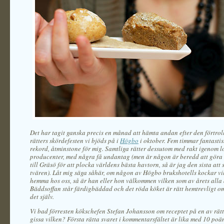
Det har tagit ganska precis en månad att hämta andan efter den förtro
rätters skördefesten vi bjöds på i
Högbo
i oktober. Fem timmar fantastis
rekord, åtminstone för mig. Samtliga rätter dessutom med rakt igenom l
producenter, med några få undantag (men är någon är beredd att göra 
till Gräsö för att plocka världens bästa havtorn, så är jag den sista att
tvären). Låt mig säga såhär, om någon av Högbo brukshotells kockar vill
hemma hos oss, så är han eller hon välkommen vilken som av årets alla 
Bäddsoffan står färdigbäddad och det röda köket är rätt hemtrevligt om
det själv.
Vi bad förresten kökschefen Stefan Johansson om receptet på en av rät
gissa vilken? Första rätta svaret i kommentarsfältet är lika med 10 poän