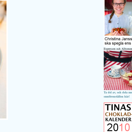
Expressen och Alltomm
Ta del av, och dela m
smultronställen här!