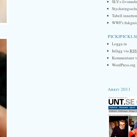
SLV:s livsmede
Styckningssc
Tabell innerte
WWF's fiskgui
pickipicki.s
Logga in
Inlägg via
RSS
Kommentarer 
WordPress.org
Arkiv 2011