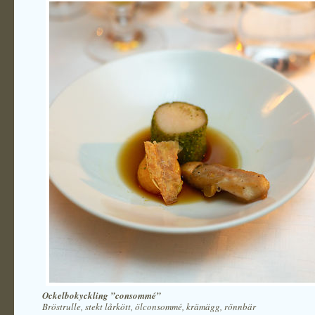
Ockelbokyckling ”consommé”
Bröstrulle, stekt lårkött, ölconsommé, krämägg, rönnbär