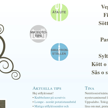
Ve
F
Söt
Pas
Sylt
Kött o
Sås o 
Aktuella tips
Tina
Hej utflyktsmat!
Nutritionist/näri
•
Krabbelurer på scoutvis
nyutexaminerad lä
•
Lompe - norskt potatistunnbröd
Uppsalabo. Tokig 
•
Matiga utflyktssemlor och
läsa om mat, prat