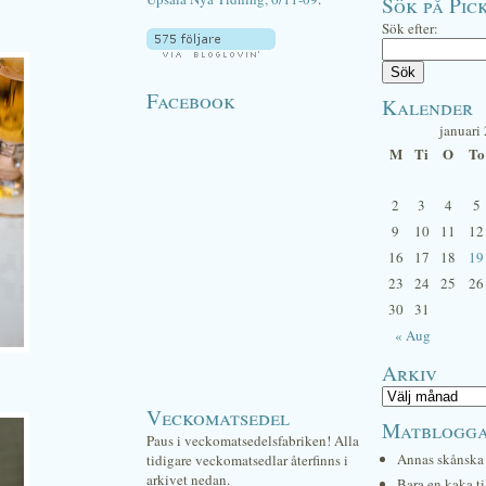
Sök på Pick
Sök efter:
Facebook
Kalender
januari
M
Ti
O
To
2
3
4
5
9
10
11
12
16
17
18
19
23
24
25
26
30
31
« Aug
Arkiv
Veckomatsedel
Matblogg
Paus i veckomatsedelsfabriken! Alla
Annas skånska 
tidigare veckomatsedlar återfinns i
arkivet nedan.
Bara en kaka ti