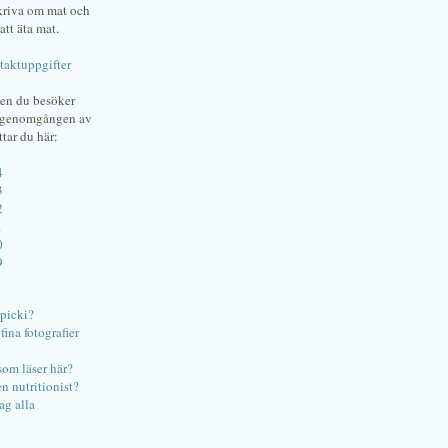
skriva om mat och
att äta mat.
taktuppgifter
gen du besöker
bgenomgången av
ttar du här:
4
3
2
1
0
9
ipicki?
ina fotografier
som läser här?
en nutritionist?
ag alla