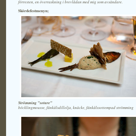
förresten, en överraskning i brevlådan med mig som avsändare.
Skördefestmenyn;
Strömming ”sotare”
böcklingmousse, fänkålsdillolja, knäcke, fänkålssottempad strömming