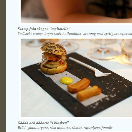
Svamp från skogen ”tagliatelle”
Smöstekt svamp, brynt smör hollandaise, krutong med syrlig svampcre
Gädda och abborre ”i kiosken”
Bröd, gäddburgare, rökt abborre, råkost, rapsoljemajonnäs