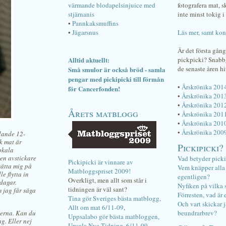
värmande blodapelsinjuice med
fotografera mat, 
stjärnanis
inte minst tokig i 
•
Pannkaksmuffins
•
Jägarsnus
Läs mer, samt kon
Är det första gån
Alltid aktuellt:
pickpicki? Snab
de senaste åren hi
Små smulor är också bröd - samla
pengar med pickipicki till förmån
•
Årskrönika 201
för Cancerfonden!
•
Årskrönika 201
•
Årskrönika 201
Årets matblogg
•
Årskrönika 201
•
Årskrönika 201
•
Årskrönika 200
llande 12-
k mat är
Pickipicki?
okala
en avstickare
Vad betyder pick
Pickipicki är vinnare av
 sätta mig på
Vem knäpper alla f
Matbloggspriset 2009!
e flytta in
egentligen?
Overkligt, men allt som står i
dagar.
Nyfiken på vilka 
tidningen är väl sant?
 jag får säga
Förresten, vad är 
Tina gör Sveriges bästa matblogg,
Och vart skickar j
Allt om mat 6/11-09
,
terna. Kan du
beundrarbrev?
Uppsalabo gör bästa matbloggen,
g. Eller nej
Upsala Nya Tidning, 6/11-09
.