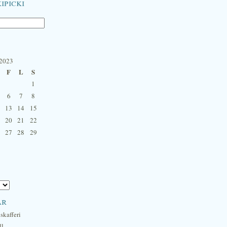
ipicki
 2023
F
L
S
1
6
7
8
13
14
15
20
21
22
27
28
29
ar
skafferi
ll