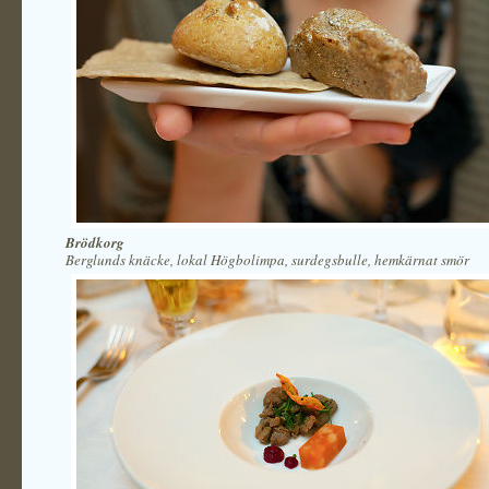
Brödkorg
Berglunds knäcke, lokal Högbolimpa, surdegsbulle, hemkärnat smör