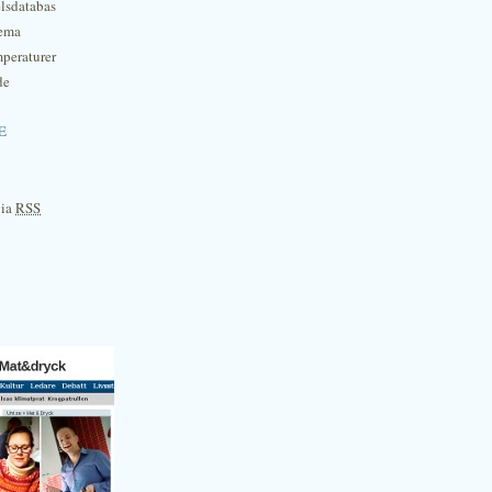
lsdatabas
hema
mperaturer
de
e
via
RSS