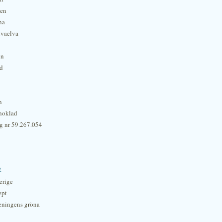
hen
na
lvaelva
én
rd
n
hoklad
g nr 59.267.054
r
erige
ept
eningens gröna