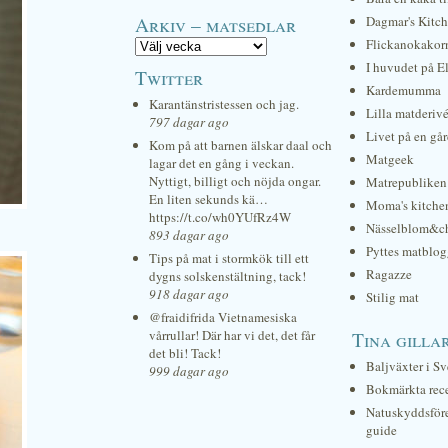
Arkiv – matsedlar
Dagmar's Kitc
Flickanokakor
I huvudet på E
Twitter
Kardemumma
Karantänstristessen och jag.
Lilla matderiv
797 dagar ago
Livet på en gå
Kom på att barnen älskar daal och
Matgeek
lagar det en gång i veckan.
Nyttigt, billigt och nöjda ongar.
Matrepubliken
En liten sekunds kä…
Moma's kitche
https://t.co/wh0YUfRz4W
Nässelblom&c
893 dagar ago
Pyttes matblog
Tips på mat i stormkök till ett
Ragazze
dygns solskenstältning, tack!
918 dagar ago
Stilig mat
@fraidifrida Vietnamesiska
vårrullar! Där har vi det, det får
Tina gilla
det bli! Tack!
Baljväxter i Sv
999 dagar ago
Bokmärkta rec
Natuskyddsför
guide