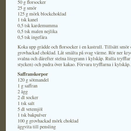
50 g florsocker
25 g smör
125 g mörk blockchoklad
1 tsk kanel
0,5 tsk kardemumma
0,5 tsk malen nejlika
0,5 tsk ingefära
Koka upp grädde och florsocker i en kastrull. Tillsätt smör
grovhackad choklad. Låt smälta på svag värme. Rör ner kry
svalna och därefter stelna litegrann i kylskåp. Rulla tryffla
stycken) och pudra över kakao. Förvara tryfflarna i kylskåp.
Saffranskorpor
120 g sötmandel
1 g saffran
2 ägg
2 dl socker
1 tsk salt
5 dl vetemjöl
1 tsk bakpulver
100 g grovhackad mörk choklad
äggvita till pensling