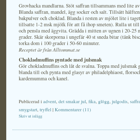
Grovhacka mandlarna. Stöt saffran tillsammans med lite av
Blanda saffran, mandel, ägg socker och salt. Tillsätt hälften
bakpulver och choklad. Blanda i resten av mjölet lite i taget
tillsatte 1-2 msk mjölk för att få ihop smeten). Rulla ut till
och pensla med äggvita. Grädda i mitten av ugnen i 20-25 
grader. Skär skorporna i ungefär 40 st sneda bitar (tänk bisc
torka dom i 100 grader i 50-60 minuter.
Receptet är från Alltommat.se
Chokladmuffins pyntade med julsmak
Gör chokladmuffins och låt de svalna. Toppa med julsmak 
blanda till och pynta med glasyr av philadelphiaost, florsoc
kardemumma och kanel.
Publicerad i
advent
,
det smakar jul
,
fika
,
glögg
,
julgodis
,
saffr
smygstart
,
tryffel
|
Kommentarer (11)
Skriv ut inlägg