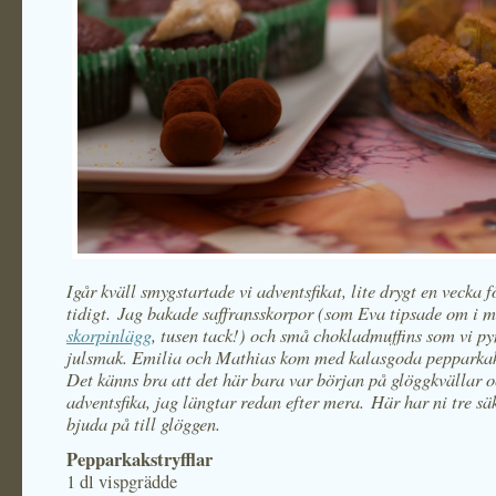
Igår kväll smygstartade vi adventsfikat, lite drygt en vecka f
tidigt. Jag bakade saffransskorpor (som Eva tipsade om i m
skorpinlägg
, tusen tack!) och små chokladmuffins som vi p
julsmak. Emilia och Mathias kom med kalasgoda pepparkaks
Det känns bra att det här bara var början på glöggkvällar 
adventsfika, jag längtar redan efter mera. Här har ni tre säk
bjuda på till glöggen.
Pepparkakstryfflar
1 dl vispgrädde