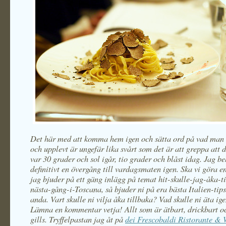
Det här med att komma hem igen och sätta ord på vad man ha
och upplevt är ungefär lika svårt som det är att greppa att d
var 30 grader och sol igår, tio grader och blåst idag. Jag b
definitivt en övergång till vardagsmaten igen. Ska vi göra 
jag bjuder på ett gäng inlägg på temat hit-skulle-jag-åka-t
nästa-gång-i-Toscana, så bjuder ni på era bästa Italien-tip
anda. Vart skulle ni vilja åka tillbaka? Vad skulle ni äta ig
Lämna en kommentar vetja! Allt som är ätbart, drickbart o
gills. Tryffelpastan jag åt på
dei Frescobaldi Ristorante &