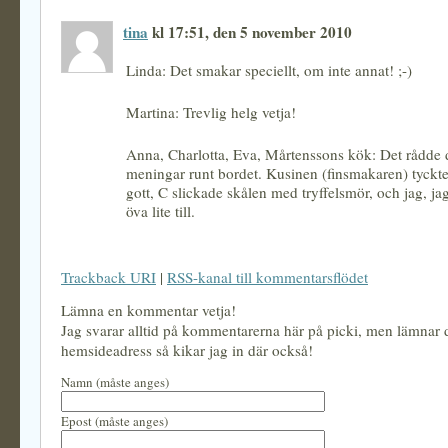
tina
kl 17:51, den 5 november 2010
Linda: Det smakar speciellt, om inte annat! ;-)
Martina: Trevlig helg vetja!
Anna, Charlotta, Eva, Mårtenssons kök: Det rådde 
meningar runt bordet. Kusinen (finsmakaren) tyckte 
gott, C slickade skålen med tryffelsmör, och jag, j
öva lite till.
Trackback URI
|
RSS-kanal till kommentarsflödet
Lämna en kommentar vetja!
Jag svarar alltid på kommentarerna här på picki, men lämnar
hemsideadress så kikar jag in där också!
Namn (måste anges)
Epost (måste anges)