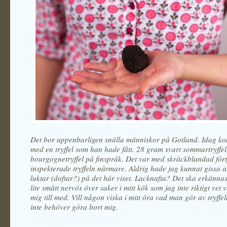
Det bor uppenbarligen snälla människor på Gotland. Idag k
med en tryffel som han hade fått. 28 gram svart sommartryffel,
bourgognetryffel på finspråk. Det var med skräckblandad fört
inspekterade tryffeln närmare. Aldrig hade jag kunnat gissa att
luktar (doftar?) på det här viset. Lacknafta? Det ska erkännas 
lite smått nervös över saker i mitt kök som jag inte riktigt vet 
mig till med. Vill någon viska i mitt öra vad man gör av tryffel
inte behöver göra bort mig.