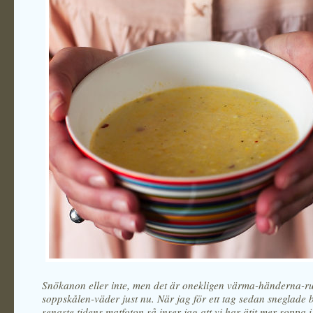
Snökanon eller inte, men det är onekligen värma-händerna-ru
soppskålen-väder just nu. När jag för ett tag sedan sneglade 
senaste tidens matfoton så inser jag att vi har ätit mer soppa i