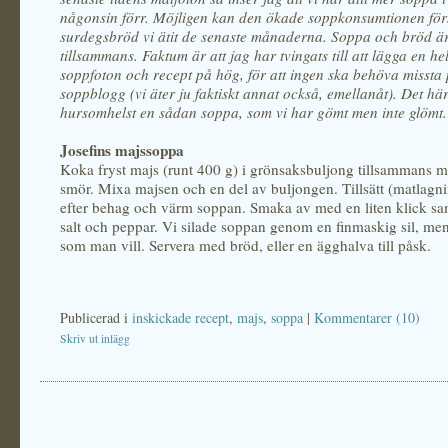
någonsin förr. Möjligen kan den ökade soppkonsumtionen förk
surdegsbröd vi ätit de senaste månaderna. Soppa och bröd är 
tillsammans. Faktum är att jag har tvingats till att lägga en he
soppfoton och recept på hög, för att ingen ska behöva missta 
soppblogg (vi äter ju faktiskt annat också, emellanåt). Det hä
hursomhelst en sådan soppa, som vi har gömt men inte glömt.
Josefins majssoppa
Koka fryst majs (runt 400 g) i grönsaksbuljong tillsammans m
smör. Mixa majsen och en del av buljongen. Tillsätt (matlagn
efter behag och värm soppan. Smaka av med en liten klick sa
salt och peppar. Vi silade soppan genom en finmaskig sil, me
som man vill. Servera med bröd, eller en ägghalva till påsk.
Publicerad i
inskickade recept
,
majs
,
soppa
|
Kommentarer (10)
Skriv ut inlägg