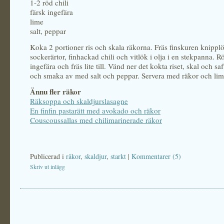
1-2 röd chili
färsk ingefära
lime
salt, peppar
Koka 2 portioner ris och skala räkorna. Fräs finskuren knippl
sockerärtor, finhackad chili och vitlök i olja i en stekpanna. Rö
ingefära och fräs lite till. Vänd ner det kokta riset, skal och saf
och smaka av med salt och peppar. Servera med räkor och lim
Ännu fler räkor
Räksoppa och skaldjurslasagne
En finfin pastarätt med avokado och räkor
Couscoussallas med chilimarinerade räkor
Publicerad i
räkor
,
skaldjur
,
starkt
|
Kommentarer (5)
Skriv ut inlägg