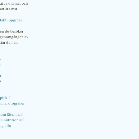
skriva om mat och
att äta mat.
taktuppgifter
gen du besöker
bgenomgången av
ttar du här:
4
3
2
1
0
9
ipicki?
ina fotografier
som läser här?
en nutritionist?
ag alla