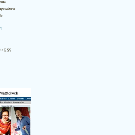
hema
mperaturer
de
e
via
RSS