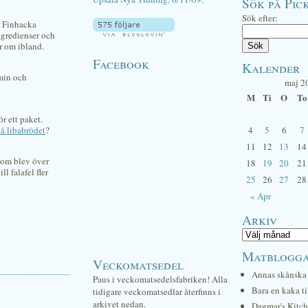
Sök på Pick
Sök efter:
. Finhacka
ngredienser och
ör om ibland.
Facebook
Kalender
mmin och
maj 2
M
Ti
O
To
r ett paket.
på libabrödet
?
4
5
6
7
11
12
13
14
som blev över
18
19
20
21
l falafel fler
25
26
27
28
« Apr
Arkiv
Matblogg
Veckomatsedel
Annas skånska 
Paus i veckomatsedelsfabriken! Alla
Bara en kaka ti
tidigare veckomatsedlar återfinns i
arkivet nedan.
Dagmar's Kitc