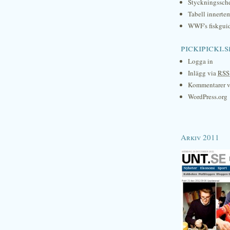
Styckningssc
Tabell innerte
WWF's fiskgui
pickipicki.s
Logga in
Inlägg via
RSS
Kommentarer 
WordPress.org
Arkiv 2011