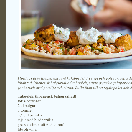
I lördags åt vi libanesiskt runt köksbordet, trevligt och gott som bara de
libabröd, libanesisk bulgursallad tabooleh, några nystekta falaflar oc
yoghurtsås med persilja och citron. Rulla ihop till ett rejält paket och ä
Tabooleh, (libanesisk bulgursallad)
för 4 personer
2 dl bulgur
3 tomater
0,5 gul paprika
rejält med bladpersilja
pressad citronsaft (0,5 citron)
lite olivolja