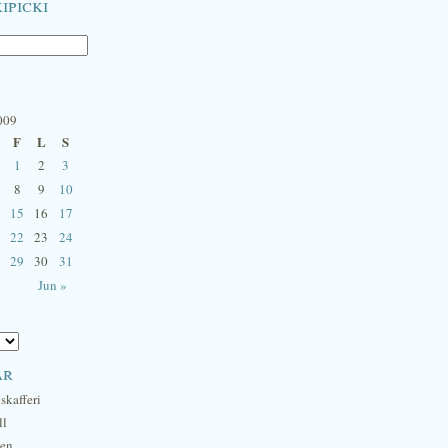
ipicki
009
F
L
S
1
2
3
8
9
10
15
16
17
22
23
24
29
30
31
Jun »
ar
skafferi
ll
hen