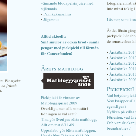
värmande blodapelsinjuice med
fotografera mat, 
stjärnanis
inte minst tokig i 
•
Pannkaksmuffins
•
Jägarsnus
Läs mer, samt kon
Är det första gån
Alltid aktuellt:
pickpicki? Snab
de senaste åren hi
Små smulor är också bröd - samla
pengar med pickipicki till förmån
•
Årskrönika 201
för Cancerfonden!
•
Årskrönika 201
•
Årskrönika 201
Årets matblogg
•
Årskrönika 201
•
Årskrönika 201
•
Årskrönika 200
n. Ett stycke
h en fräsch
Pickipicki?
t.
Vad betyder pick
Pickipicki är vinnare av
Vem knäpper alla f
Matbloggspriset 2009!
egentligen?
Overkligt, men allt som står i
Nyfiken på vilka 
tidningen är väl sant?
Förresten, vad är 
Tina gör Sveriges bästa matblogg,
Och vart skickar j
Allt om mat 6/11-09
,
beundrarbrev?
Uppsalabo gör bästa matbloggen,
Upsala Nya Tidning, 6/11-09
.