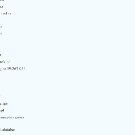
na
lvaelva
én
rd
n
hoklad
g nr 59.267.054
r
erige
ept
eningens gröna
lsdatabas