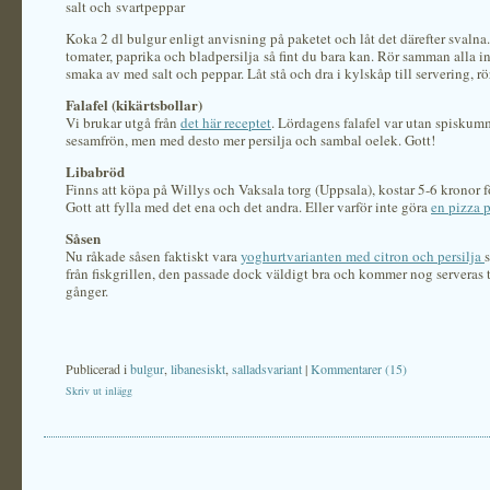
salt och svartpeppar
Koka 2 dl bulgur enligt anvisning på paketet och låt det därefter svalna
tomater, paprika och bladpersilja så fint du bara kan. Rör samman alla i
smaka av med salt och peppar. Låt stå och dra i kylskåp till servering, r
Falafel (kikärtsbollar)
Vi brukar utgå från
det här receptet
. Lördagens falafel var utan spisku
sesamfrön, men med desto mer persilja och sambal oelek. Gott!
Libabröd
Finns att köpa på Willys och Vaksala torg (Uppsala), kostar 5-6 kronor fö
Gott att fylla med det ena och det andra. Eller varför inte göra
en pizza 
Såsen
Nu råkade såsen faktiskt vara
yoghurtvarianten med citron och persilja
från fiskgrillen, den passade dock väldigt bra och kommer nog serveras til
gånger.
Publicerad i
bulgur
,
libanesiskt
,
salladsvariant
|
Kommentarer (15)
Skriv ut inlägg