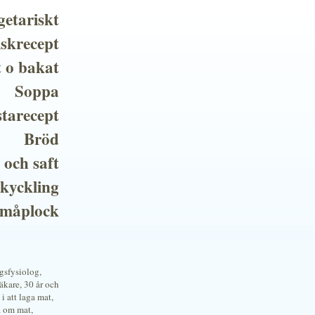
getariskt
iskrecept
t o bakat
Soppa
tarecept
Bröd
 och saft
 kyckling
småplock
ngsfysiolog,
kare, 30 år och
i att laga mat,
a om mat,