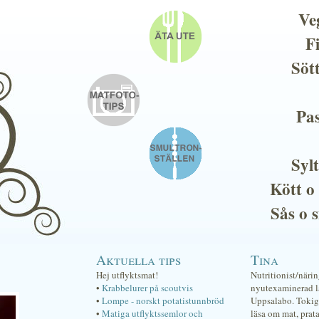
Ve
F
Söt
Pas
Sylt
Kött o
Sås o 
Aktuella tips
Tina
Hej utflyktsmat!
Nutritionist/näri
•
Krabbelurer på scoutvis
nyutexaminerad lä
•
Lompe - norskt potatistunnbröd
Uppsalabo. Tokig 
•
Matiga utflyktssemlor och
läsa om mat, prat