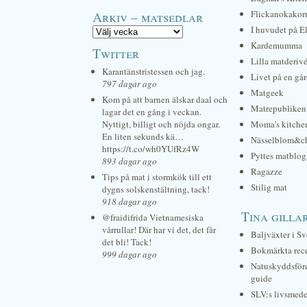
Arkiv – matsedlar
Flickanokakor
I huvudet på E
Kardemumma
Twitter
Lilla matderiv
Karantänstristessen och jag.
Livet på en gå
797 dagar ago
Matgeek
Kom på att barnen älskar daal och
Matrepubliken
lagar det en gång i veckan.
Nyttigt, billigt och nöjda ongar.
Moma's kitche
En liten sekunds kä…
Nässelblom&c
https://t.co/wh0YUfRz4W
Pyttes matblog
893 dagar ago
Ragazze
Tips på mat i stormkök till ett
Stilig mat
dygns solskenstältning, tack!
918 dagar ago
Tina gilla
@fraidifrida Vietnamesiska
vårrullar! Där har vi det, det får
Baljväxter i Sv
det bli! Tack!
Bokmärkta rec
999 dagar ago
Natuskyddsför
guide
SLV:s livsmede