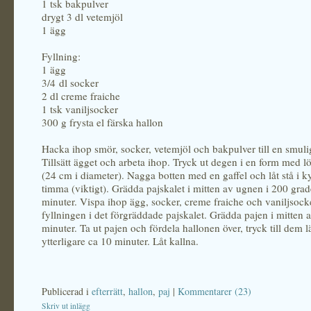
1 tsk bakpulver
drygt 3 dl vetemjöl
1 ägg
Fyllning:
1 ägg
3/4 dl socker
2 dl creme fraiche
1 tsk vaniljsocker
300 g frysta el färska hallon
Hacka ihop smör, socker, vetemjöl och bakpulver till en smul
Tillsätt ägget och arbeta ihop. Tryck ut degen i en form med l
(24 cm i diameter). Nagga botten med en gaffel och låt stå i k
timma (viktigt). Grädda pajskalet i mitten av ugnen i 200 grad
minuter. Vispa ihop ägg, socker, creme fraiche och vaniljsocke
fyllningen i det förgräddade pajskalet. Grädda pajen i mitten 
minuter. Ta ut pajen och fördela hallonen över, tryck till dem l
ytterligare ca 10 minuter. Låt kallna.
Publicerad i
efterrätt
,
hallon
,
paj
|
Kommentarer (23)
Skriv ut inlägg