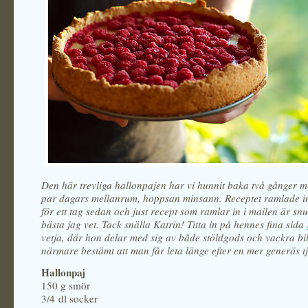
Den här trevliga hallonpajen har vi hunnit baka två gånger m
par dagars mellanrum, hoppsan minsann. Receptet ramlade in
för ett tag sedan och just recept som ramlar in i mailen är sn
bästa jag vet. Tack snälla Katrin
!
Titta in på hennes fina sida
vetja, där hon delar med sig av både stöldgods och vackra bil
närmare bestämt att man får leta länge efter en mer generös tj
Hallonpaj
150 g smör
3/4 dl socker