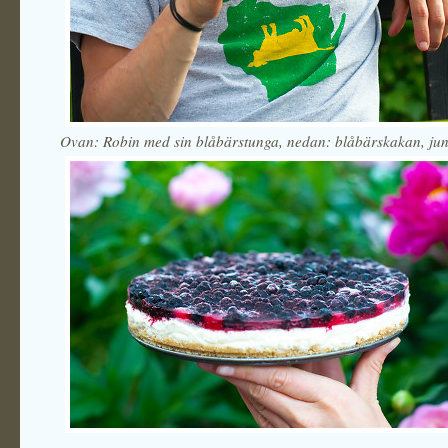
Ovan: Robin med sin blåbärstunga, nedan: blåbärskakan, ju