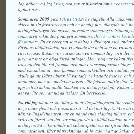
Jag håller vad jag
lovar
, och ger er historien om en cheesec
ogillar oss…
Sommaren 2009
gick
PICKI OPEN
av stapeln. Alla välkomna
skicka in sitt favoritrecept och en hemlig jury tillagade och be
tävlingsbidragen
(en mycket angenäm sommarsysselsättning)
.
sommaren räknades poängen samman och
två vinnare korad
förstaplats
. Ett av recepten som deltog i tävlingen gick under
Birgittas blåbärskaka, och vi tolkade det hela som en variant 
cheesecake. Kakan var vacker som en sommardag och det var
juryn att inte ha höga förväntningar. Men, nog var kakan fryst 
trots att den fått stå framme och tina i rumstemperatur länge. T
med oss kakan ut i den ljumma sommarkvällen och väntade på
skulle gå att skära i bitar. Vi väntade, vi kastade frisbee, och 
ännu mer, men det mellersta lagret ville faktiskt aldrig tina. Sl
upp och åt kakan ändå. Smaken var det inget fel på. Kakan v
det var lite som att tugga isglass. En besvikelse.
Nu vill jag
på intet sätt hänga ut tävlingsdeltagaren (herremi
är ju både glömt och preskriberat vid det här laget). Men låt 
här, tävlingsdeltagaren var en närstående släkting till oss, o
svårt att förstå vad det var som gjorde att blåbärskakan inte 
tävlingen. Så vi berättade att kakan spelat oss ett spratt den d
sommardagen. Efter påtryckningar så lovade vi att ge kakan 