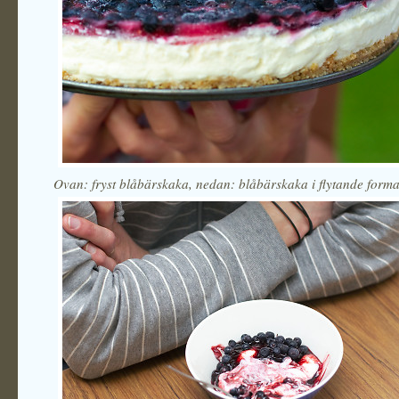
Ovan: fryst blåbärskaka, nedan: blåbärskaka i flytande forma