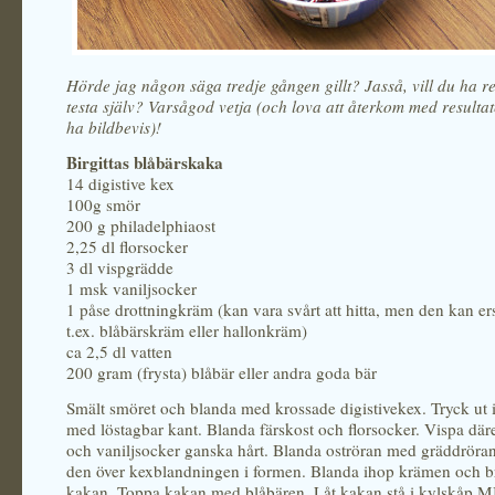
Hörde jag någon säga tredje gången gillt? Jasså, vill du ha r
testa själv? Varsågod vetja (och lova att återkom med resultate
ha bildbevis)!
Birgittas blåbärskaka
14 digistive kex
100g smör
200 g philadelphiaost
2,25 dl florsocker
3 dl vispgrädde
1 msk vaniljsocker
1 påse drottningkräm (kan vara svårt att hitta, men den kan er
t.ex. blåbärskräm eller hallonkräm)
ca 2,5 dl vatten
200 gram (frysta) blåbär eller andra goda bär
Smält smöret och blanda med krossade digistivekex. Tryck ut 
med löstagbar kant. Blanda färskost och florsocker. Vispa där
och vaniljsocker ganska hårt. Blanda oströran med gräddröran
den över kexblandningen i formen. Blanda ihop krämen och b
kakan. Toppa kakan med blåbären. Låt kakan stå i kylskåp 