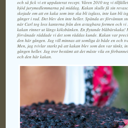
och så fick vi ett uppdaterat recept. Våren 2010
tog vi tillfälle
bjöd jurymedlemmarna på middag. Kakan skulle få sin revasc
skojade om att en kaka som inte ska bli isglass, inte kan bli is
gånger i rad. Det blev den inte heller. Spända av förväntan sto
när Carl tog loss kanterna från den avtagbara formen och vi 
kakan rinner ut längs köksbänken. En flytande blåbärskaka!
förvånade räddade vi det som räddas kunde. Kakan var preci
den här gången. Jag vill minnas att somliga åt både en och tv
Men, jag tvivlar starkt på att kakan blev som den var tänkt, i
gången heller. Jag tror bestämt att det måste vila en förbanne
och den här kakan.