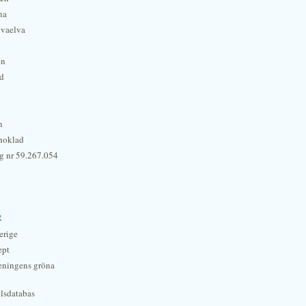
na
lvaelva
én
rd
n
hoklad
g nr 59.267.054
r
erige
ept
eningens gröna
lsdatabas