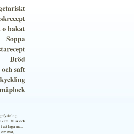
getariskt
iskrecept
t o bakat
Soppa
tarecept
Bröd
 och saft
 kyckling
småplock
ngsfysiolog,
kare, 30 år och
i att laga mat,
a om mat,