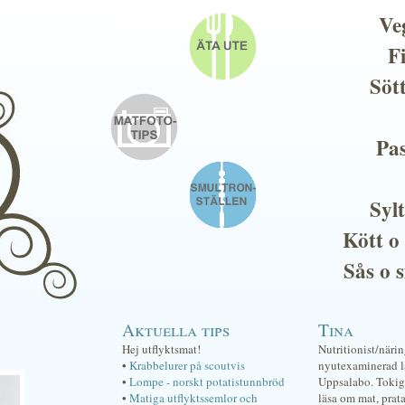
Ve
F
Söt
Pas
Sylt
Kött o
Sås o 
Aktuella tips
Tina
Hej utflyktsmat!
Nutritionist/näri
•
Krabbelurer på scoutvis
nyutexaminerad lä
•
Lompe - norskt potatistunnbröd
Uppsalabo. Tokig 
•
Matiga utflyktssemlor och
läsa om mat, prat