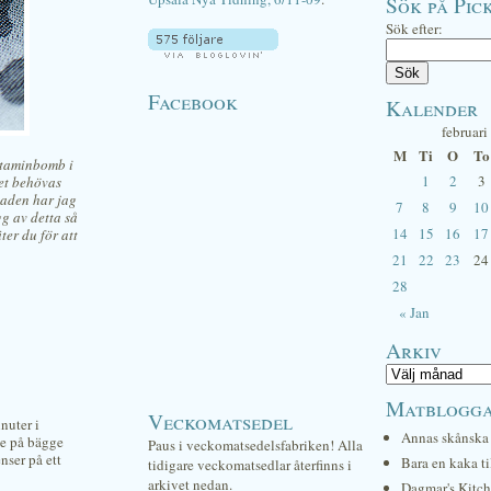
Sök på Pick
Sök efter:
Facebook
Kalender
februari
M
Ti
O
To
itaminbomb i
1
2
3
det behövas
laden har jag
7
8
9
10
gg av detta så
14
15
16
17
ter du för att
21
22
23
24
28
« Jan
Arkiv
Matblogg
Veckomatsedel
nuter i
Annas skånska 
me på bägge
Paus i veckomatsedelsfabriken! Alla
nser på ett
Bara en kaka ti
tidigare veckomatsedlar återfinns i
arkivet nedan.
Dagmar's Kitc