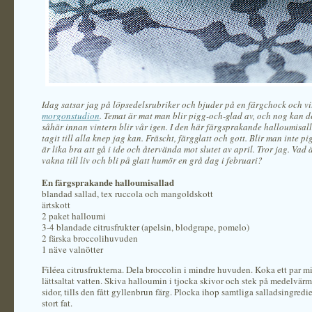
Idag satsar jag på löpsedelsrubriker och bjuder på en färgchock och v
morgonstudion
. Temat är mat man blir pigg-och-glad av, och nog kan 
såhär innan vintern blir vår igen. I den här färgsprakande halloumisal
tagit till alla knep jag kan. Fräscht, färgglatt och gott. Blir man inte pi
är lika bra att gå i ide och återvända mot slutet av april. Tror jag. Vad ä
vakna till liv och bli på glatt humör en grå dag i februari?
En färgsprakande halloumisallad
blandad sallad, tex ruccola och mangoldskott
ärtskott
2 paket halloumi
3-4 blandade citrusfrukter (apelsin, blodgrape, pomelo)
2 färska broccolihuvuden
1 näve valnötter
Filéea citrusfrukterna. Dela broccolin i mindre huvuden. Koka ett par mi
lättsaltat vatten. Skiva halloumin i tjocka skivor och stek på medelvär
sidor, tills den fått gyllenbrun färg. Plocka ihop samtliga salladsingredie
stort fat.