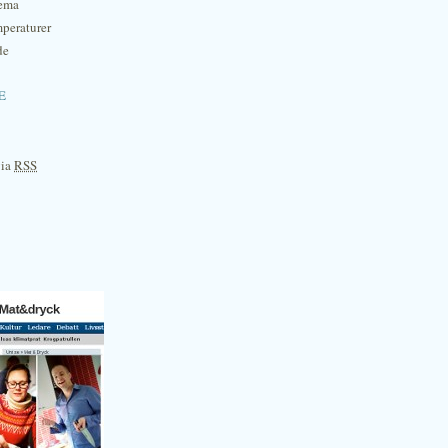
hema
mperaturer
de
e
via
RSS