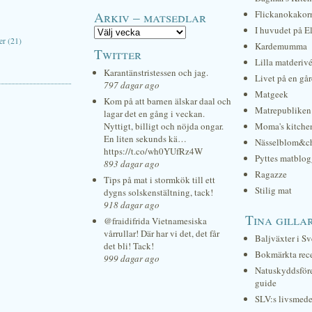
Arkiv – matsedlar
Flickanokakor
I huvudet på E
r (21)
Kardemumma
Twitter
Lilla matderiv
Karantänstristessen och jag.
Livet på en gå
797 dagar ago
Matgeek
Kom på att barnen älskar daal och
Matrepubliken
lagar det en gång i veckan.
Nyttigt, billigt och nöjda ongar.
Moma's kitche
En liten sekunds kä…
Nässelblom&c
https://t.co/wh0YUfRz4W
Pyttes matblog
893 dagar ago
Ragazze
Tips på mat i stormkök till ett
Stilig mat
dygns solskenstältning, tack!
918 dagar ago
Tina gilla
@fraidifrida Vietnamesiska
vårrullar! Där har vi det, det får
Baljväxter i Sv
det bli! Tack!
Bokmärkta rec
999 dagar ago
Natuskyddsför
guide
SLV:s livsmede