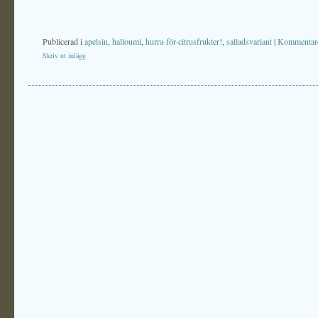
Publicerad i
apelsin
,
halloumi
,
hurra-för-citrusfrukter!
,
salladsvariant
|
Kommentare
Skriv ut inlägg