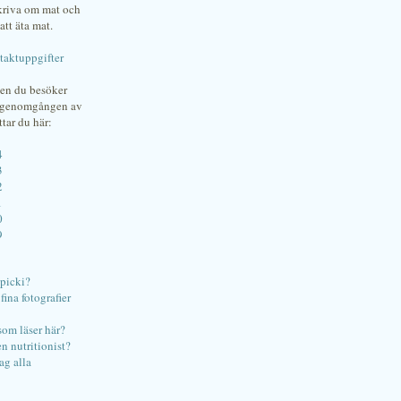
skriva om mat och
att äta mat.
taktuppgifter
gen du besöker
bgenomgången av
ttar du här:
4
3
2
1
0
9
ipicki?
ina fotografier
som läser här?
en nutritionist?
ag alla