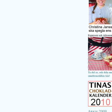
Expressen och Alltomm
Ta del av, och dela m
smultronställen här!
Arkiv 2009