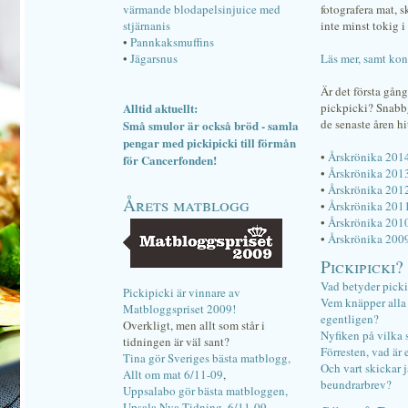
värmande blodapelsinjuice med
fotografera mat, 
stjärnanis
inte minst tokig i 
•
Pannkaksmuffins
•
Jägarsnus
Läs mer, samt kon
Är det första gån
Alltid aktuellt:
pickpicki? Snab
de senaste åren hi
Små smulor är också bröd - samla
pengar med pickipicki till förmån
•
Årskrönika 201
för Cancerfonden!
•
Årskrönika 201
•
Årskrönika 201
Årets matblogg
•
Årskrönika 201
•
Årskrönika 201
•
Årskrönika 200
Pickipicki?
Vad betyder pick
Pickipicki är vinnare av
Vem knäpper alla f
Matbloggspriset 2009!
egentligen?
Overkligt, men allt som står i
Nyfiken på vilka 
tidningen är väl sant?
Förresten, vad är 
Tina gör Sveriges bästa matblogg,
Och vart skickar j
Allt om mat 6/11-09
,
beundrarbrev?
Uppsalabo gör bästa matbloggen,
Upsala Nya Tidning, 6/11-09
.