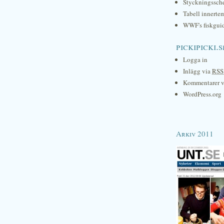
Styckningssc
Tabell innerte
WWF's fiskgui
pickipicki.s
Logga in
Inlägg via
RSS
Kommentarer 
WordPress.org
Arkiv 2011