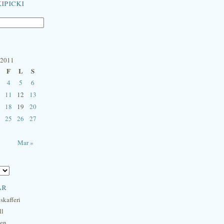
ipicki
 2011
F
L
S
4
5
6
11
12
13
18
19
20
25
26
27
Mar »
ar
skafferi
ll
hen