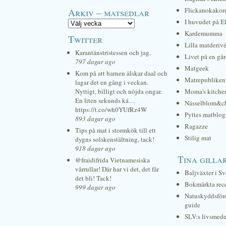
Arkiv – matsedlar
Flickanokakor
I huvudet på E
Kardemumma
Twitter
Lilla matderiv
Karantänstristessen och jag.
Livet på en gå
797 dagar ago
Matgeek
Kom på att barnen älskar daal och
Matrepubliken
lagar det en gång i veckan.
Nyttigt, billigt och nöjda ongar.
Moma's kitche
En liten sekunds kä…
Nässelblom&c
https://t.co/wh0YUfRz4W
Pyttes matblog
893 dagar ago
Ragazze
Tips på mat i stormkök till ett
Stilig mat
dygns solskenstältning, tack!
918 dagar ago
Tina gilla
@fraidifrida Vietnamesiska
vårrullar! Där har vi det, det får
Baljväxter i Sv
det bli! Tack!
Bokmärkta rec
999 dagar ago
Natuskyddsför
guide
SLV:s livsmede