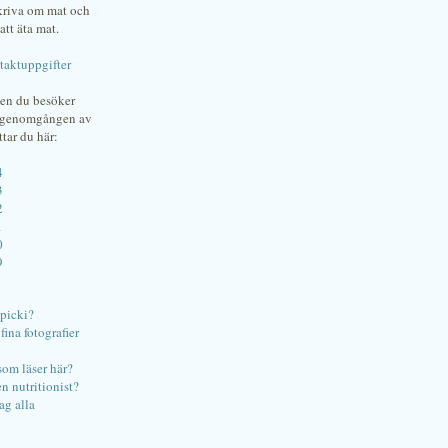
skriva om mat och
att äta mat.
taktuppgifter
gen du besöker
bgenomgången av
ttar du här:
4
3
2
1
0
9
ipicki?
ina fotografier
som läser här?
en nutritionist?
ag alla