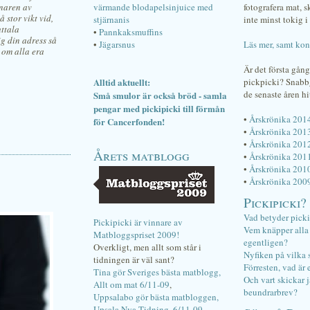
nnaren av
värmande blodapelsinjuice med
fotografera mat, 
 stor vikt vid,
stjärnanis
inte minst tokig i 
uttala
•
Pannkaksmuffins
ig din adress så
•
Jägarsnus
Läs mer, samt kon
 om alla era
Är det första gån
Alltid aktuellt:
pickpicki? Snab
de senaste åren hi
Små smulor är också bröd - samla
pengar med pickipicki till förmån
•
Årskrönika 201
för Cancerfonden!
•
Årskrönika 201
•
Årskrönika 201
Årets matblogg
•
Årskrönika 201
•
Årskrönika 201
•
Årskrönika 200
Pickipicki?
Vad betyder pick
Pickipicki är vinnare av
Vem knäpper alla f
Matbloggspriset 2009!
egentligen?
Overkligt, men allt som står i
Nyfiken på vilka 
tidningen är väl sant?
Förresten, vad är 
Tina gör Sveriges bästa matblogg,
Och vart skickar j
Allt om mat 6/11-09
,
beundrarbrev?
Uppsalabo gör bästa matbloggen,
Upsala Nya Tidning, 6/11-09
.