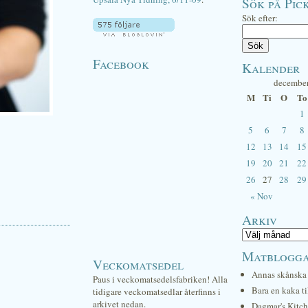
Sök på Pick
Sök efter:
Facebook
Kalender
decembe
M
Ti
O
To
1
5
6
7
8
12
13
14
15
19
20
21
22
26
27
28
29
« Nov
Arkiv
Matblogg
Veckomatsedel
Annas skånska 
Paus i veckomatsedelsfabriken! Alla
Bara en kaka ti
tidigare veckomatsedlar återfinns i
arkivet nedan.
Dagmar's Kitc