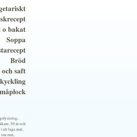
getariskt
iskrecept
t o bakat
Soppa
tarecept
Bröd
 och saft
 kyckling
småplock
ngsfysiolog,
kare, 30 år och
i att laga mat,
a om mat,