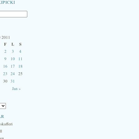
ipicki
r 2011
F
L
S
2
3
4
9
10
11
16
17
18
23
24
25
30
31
Jan »
ar
skafferi
ll
hen