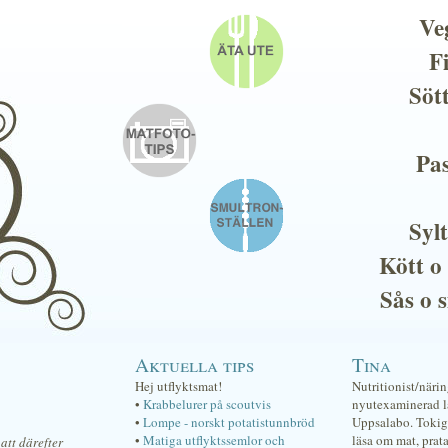
Ve
F
Söt
Pas
Sylt
Kött o
Sås o 
Aktuella tips
Tina
Hej utflyktsmat!
Nutritionist/näri
•
Krabbelurer på scoutvis
nyutexaminerad lä
•
Lompe - norskt potatistunnbröd
Uppsalabo. Tokig 
•
Matiga utflyktssemlor och
läsa om mat, prat
 att därefter