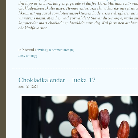
dra lapp ur en burk. Idag engagerade vi därför Doris Marianne när vi
chokladpaketet skulle utses. Hennes entusiasm ska vi kanske inte fästa så
liksom att jag såväl som lotteriinspektionen hade vissa svårigheter att 
vinnarens namn. Men hej, vad gör väl det? Stavar du S-n-o-f-i, maila m
kommer det snart choklad i en brevlåda nära dig. Kul förresten att läsa
chokladfavoriter.
Publicerad i
tävling
|
Kommentarer (6)
Skriv ut inlägg
Chokladkalender – lucka 17
den , kl 12:24