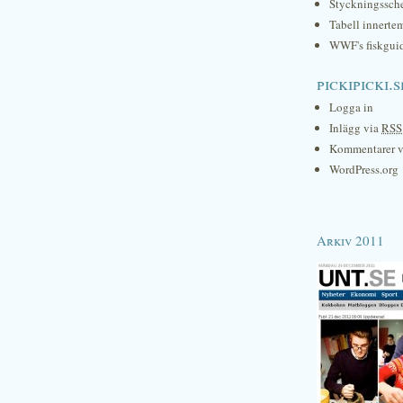
Styckningssc
Tabell innerte
WWF's fiskgui
pickipicki.s
Logga in
Inlägg via
RSS
Kommentarer 
WordPress.org
Arkiv 2011