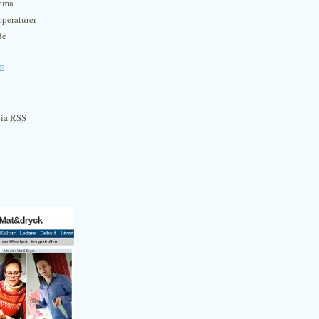
hema
mperaturer
de
e
via
RSS