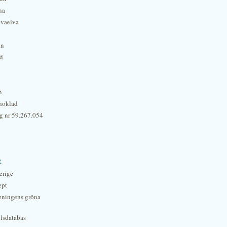
na
lvaelva
én
rd
n
hoklad
g nr 59.267.054
r
erige
ept
eningens gröna
lsdatabas