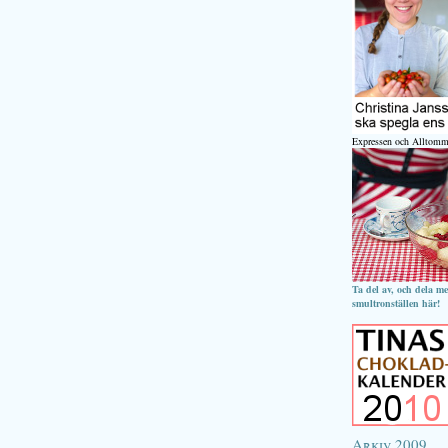
Expressen och Alltomm
Ta del av, och dela m
smultronställen här!
Arkiv 2009