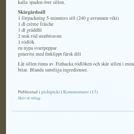
kalla spaden över sillen.
Skärgårdssill
1 förpackning 5-minuters sill (240 g avrunnen vikt)
1 dl crème frâiche
1 dl gräddfil
2 msk röd stenbitsrom
1 rödlök
en nypa svartpeppar
generöst med finklippt färsk dill
Låt sillen rinna av. Finhacka rödlöken och skär sillen i min
bitar. Blanda samtliga ingredienser.
Publicerad i
pickipicki
|
Kommentarer (13)
Skriv ut inlägg