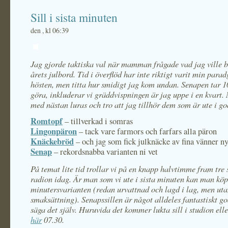
Sill i sista minuten
den , kl 06:39
Jag gjorde taktiska val när mamman frågade vad jag ville b
årets julbord. Tid i överflöd har inte riktigt varit min para
hösten, men titta hur smidigt jag kom undan. Senapen tar 1
göra, inkluderar vi gräddvispningen är jag uppe i en kvart
med nästan luras och tro att jag tillhör dem som är ute i go
Romtopf
– tillverkad i somras
Lingonpäron
– tack vare farmors och farfars alla päron
Knäckebröd
– och jag som fick julknäcke av fina vänner ny
Senap
– rekordsnabba varianten ni vet
På temat lite tid trollar vi på en knapp halvtimme fram tre so
radion idag. Är man som vi ute i sista minuten kan man köp
minutersvarianten (redan urvattnad och lagd i lag, men ut
smaksättning). Senapssillen är något alldeles fantastiskt g
säga det själv. Huruvida det kommer lukta sill i studion elle
här
07.30.