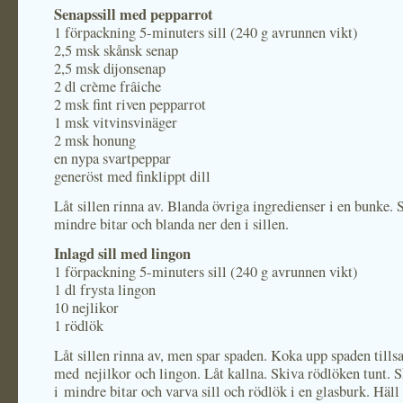
Senapssill med pepparrot
1 förpackning 5-minuters sill (240 g avrunnen vikt)
2,5 msk skånsk senap
2,5 msk dijonsenap
2 dl crème frâiche
2 msk fint riven pepparrot
1 msk vitvinsvinäger
2 msk honung
en nypa svartpeppar
generöst med finklippt dill
Låt sillen rinna av. Blanda övriga ingredienser i en bunke. S
mindre bitar och blanda ner den i sillen.
Inlagd sill med lingon
1 förpackning 5-minuters sill (240 g avrunnen vikt)
1 dl frysta lingon
10 nejlikor
1 rödlök
Låt sillen rinna av, men spar spaden. Koka upp spaden til
med nejilkor och lingon. Låt kallna. Skiva rödlöken tunt. S
i mindre bitar och varva sill och rödlök i en glasburk. Häll