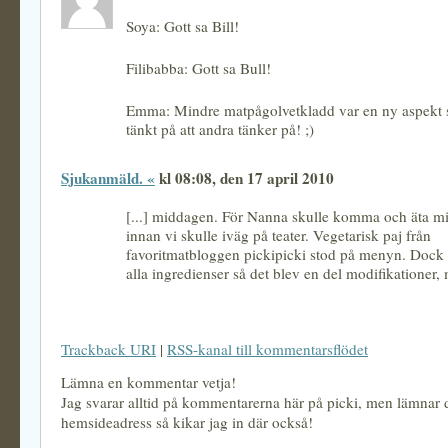
Soya: Gott sa Bill!
Filibabba: Gott sa Bull!
Emma: Mindre matpågolvetkladd var en ny aspekt 
tänkt på att andra tänker på! ;)
Sjukanmäld. «
kl 08:08, den 17 april 2010
[...] middagen. För Nanna skulle komma och äta m
innan vi skulle iväg på teater. Vegetarisk paj från
favoritmatbloggen pickipicki stod på menyn. Dock 
alla ingredienser så det blev en del modifikationer, 
Trackback URI
|
RSS-kanal till kommentarsflödet
Lämna en kommentar vetja!
Jag svarar alltid på kommentarerna här på picki, men lämnar
hemsideadress så kikar jag in där också!