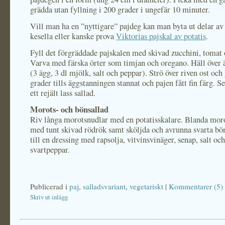
grädda utan fyllning i 200 grader i ungefär 10 minuter.
Vill man ha en ”nyttigare” pajdeg kan man byta ut delar a
kesella eller kanske prova
Viktorias pajskal av potatis
.
Fyll det förgräddade pajskalen med skivad zucchini, tomat 
Varva med färska örter som timjan och oregano. Häll över 
(3 ägg, 3 dl mjölk, salt och peppar). Strö över riven ost och
grader tills äggstanningen stannat och pajen fått fin färg. 
ett rejält lass sallad.
Morots- och bönsallad
Riv långa morotsnudlar med en potatisskalare. Blanda mor
med tunt skivad rödrök samt sköljda och avrunna svarta bö
till en dressing med rapsolja, vitvinsvinäger, senap, salt och
svartpeppar.
Publicerad i
paj
,
salladsvariant
,
vegetariskt
|
Kommentarer (5)
Skriv ut inlägg