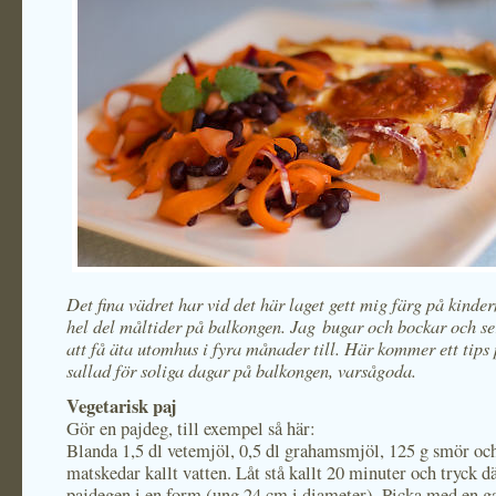
Det fina vädret har vid det här laget gett mig färg på kinde
hel del måltider på balkongen. Jag bugar och bockar och s
att få äta utomhus i fyra månader till. Här kommer ett tips
sallad för soliga dagar på balkongen, varsågoda.
Vegetarisk paj
Gör en pajdeg, till exempel så här:
Blanda 1,5 dl vetemjöl, 0,5 dl grahamsmjöl, 125 g smör och
matskedar kallt vatten. Låt stå kallt 20 minuter och tryck dä
pajdegen i en form (ung 24 cm i diameter). Picka med en ga