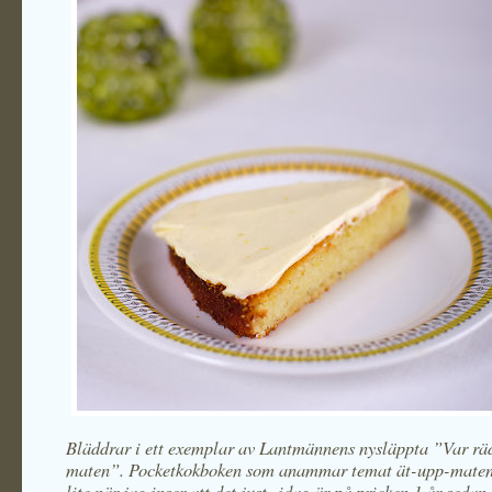
Bläddrar i ett exemplar av Lantmännens nysläppta ”Var r
maten”. Pocketkokboken som anammar temat ät-upp-maten
lite när jag inser att det just idag är på pricken 1 år sedan