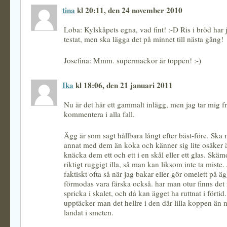
tina
kl 20:11, den 24 november 2010
Loba: Kylskåpets egna, vad fint! :-D Ris i bröd har 
testat, men ska lägga det på minnet till nästa gång!
Josefina: Mmm. supermackor är toppen! :-)
Ika
kl 18:06, den 21 januari 2011
Nu är det här ett gammalt inlägg, men jag tar mig fr
kommentera i alla fall.
Ägg är som sagt hållbara långt efter bäst-före. Ska
annat med dem än koka och känner sig lite osäker är
knäcka dem ett och ett i en skål eller ett glas. Skä
riktigt ruggigt illa, så man kan liksom inte ta miste.
faktiskt ofta så när jag bakar eller gör omelett på 
förmodas vara färska också. har man otur finns det 
spricka i skalet, och då kan ägget ha ruttnat i förtid. 
upptäcker man det hellre i den där lilla koppen än 
landat i smeten.