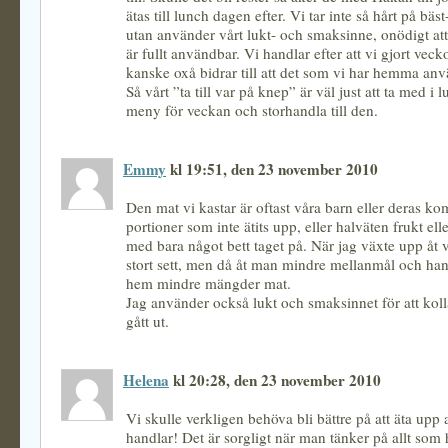
ätas till lunch dagen efter. Vi tar inte så hårt på bä
utan använder vårt lukt- och smaksinne, onödigt at
är fullt användbar. Vi handlar efter att vi gjort vec
kanske oxå bidrar till att det som vi har hemma anv
Så vårt ”ta till var på knep” är väl just att ta med i 
meny för veckan och storhandla till den.
Emmy
kl 19:51, den 23 november 2010
Den mat vi kastar är oftast våra barn eller deras ko
portioner som inte ätits upp, eller halväten frukt el
med bara något bett taget på. När jag växte upp åt vi
stort sett, men då åt man mindre mellanmål och ha
hem mindre mängder mat.
Jag använder också lukt och smaksinnet för att ko
gått ut.
Helena
kl 20:28, den 23 november 2010
Vi skulle verkligen behöva bli bättre på att äta upp 
handlar! Det är sorgligt när man tänker på allt som