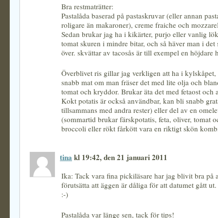
Bra restmaträtter:
Pastalåda baserad på pastaskruvar (eller annan past
roligare än makaroner), creme fraiche och mozzarella
Sedan brukar jag ha i kikärter, purjo eller vanlig lök,
tomat skuren i mindre bitar, och så häver man i det 
över. skvättar av tacosås är till exempel en höjdare h
Överblivet ris gillar jag verkligen att ha i kylskåpet, 
snabb mat om man fräser det med lite olja och bland
tomat och kryddor. Brukar äta det med fetaost och aj
Kokt potatis är också användbar, kan bli snabb gra
tillsammans med andra rester) eller del av en omele
(sommartid brukar färskpotatis, feta, oliver, tomat o
broccoli eller rökt fårkött vara en riktigt skön komb
tina
kl 19:42, den 21 januari 2011
Ika: Tack vara fina pickiläsare har jag blivit bra på a
förutsätta att äggen är dåliga för att datumet gått ut. 
:-)
Pastalåda var länge sen, tack för tips!