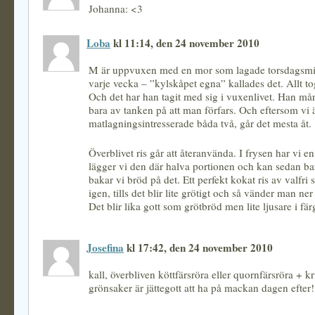
Johanna: <3
Loba
kl 11:14, den 24 november 2010
M är uppvuxen med en mor som lagade torsdagsmid
varje vecka – ”kylskåpet egna” kallades det. Allt tog
Och det har han tagit med sig i vuxenlivet. Han mår 
bara av tanken på att man förfars. Och eftersom vi 
matlagningsintresserade båda två, går det mesta åt.
Överblivet ris går att återanvända. I frysen har vi en
lägger vi den där halva portionen och kan sedan ba
bakar vi bröd på det. Ett perfekt kokat ris av valfri
igen, tills det blir lite grötigt och så vänder man ner
Det blir lika gott som grötbröd men lite ljusare i fär
Josefina
kl 17:42, den 24 november 2010
kall, överbliven köttfärsröra eller quornfärsröra + k
grönsaker är jättegott att ha på mackan dagen efter!