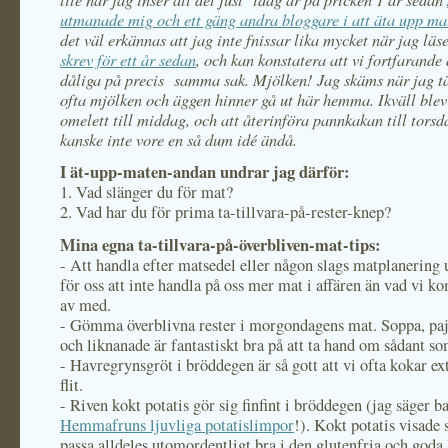
utmanade mig och ett gäng andra bloggare i att äta upp ma
det väl erkännas att jag inte fnissar lika mycket när jag läs
skrev för ett år sedan
, och kan konstatera att vi fortfarande 
dåliga på precis samma sak. Mjölken! Jag skäms när jag t
ofta mjölken och äggen hinner gå ut här hemma. Ikväll blev 
omelett till middag, och att återinföra pannkakan till tors
kanske inte vore en så dum idé ändå.
I ät-upp-maten-andan undrar jag därför:
1. Vad slänger du för mat?
2. Vad har du för prima ta-tillvara-på-rester-knep?
Mina egna ta-tillvara-på-överbliven-mat-tips:
- Att handla efter matsedel eller någon slags matplanering 
för oss att inte handla på oss mer mat i affären än vad vi 
av med.
- Gömma överblivna rester i morgondagens mat. Soppa, paj
och liknanade är fantastiskt bra på att ta hand om sådant som
- Havregrynsgröt i bröddegen är så gott att vi ofta kokar e
flit.
- Riven kokt potatis gör sig finfint i bröddegen (jag säger b
Hemmafruns ljuvliga potatislimpor
!). Kokt potatis visade
passa alldeles utomordentligt bra i den glutenfria och god