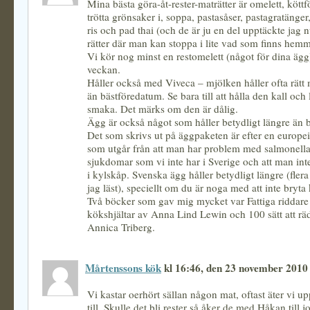
Mina bästa göra-åt-rester-maträtter är omelett, kött
trötta grönsaker i, soppa, pastasåser, pastagratänger,
ris och pad thai (och de är ju en del upptäckte jag n
rätter där man kan stoppa i lite vad som finns hemm
Vi kör nog minst en restomelett (något för dina ägg)
veckan.
Håller också med Viveca – mjölken håller ofta rätt
än bästföredatum. Se bara till att hålla den kall och
smaka. Det märks om den är dålig.
Ägg är också något som håller betydligt längre än 
Det som skrivs ut på äggpaketen är efter en europe
som utgår från att man har problem med salmonell
sjukdomar som vi inte har i Sverige och att man int
i kylskåp. Svenska ägg håller betydligt längre (fler
jag läst), speciellt om du är noga med att inte bryta
Två böcker som gav mig mycket var Fattiga riddare
kökshjältar av Anna Lind Lewin och 100 sätt att r
Annica Triberg.
Mårtenssons kök
kl 16:46, den 23 november 2010
Vi kastar oerhört sällan någon mat, oftast äter vi up
till. Skulle det bli rester så åker de med Håkan till jo