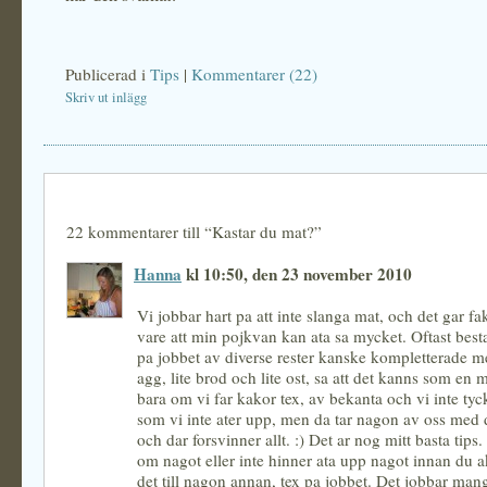
Publicerad i
Tips
|
Kommentarer (22)
Skriv ut inlägg
22 kommentarer till “Kastar du mat?”
Hanna
kl 10:50, den 23 november 2010
Vi jobbar hart pa att inte slanga mat, och det gar fak
vare att min pojkvan kan ata sa mycket. Oftast best
pa jobbet av diverse rester kanske kompletterade m
agg, lite brod och lite ost, sa att det kanns som en m
bara om vi far kakor tex, av bekanta och vi inte t
som vi inte ater upp, men da tar nagon av oss med d
och dar forsvinner allt. :) Det ar nog mitt basta tips
om nagot eller inte hinner ata upp nagot innan du a
det till nagon annan, tex pa jobbet. Det jobbar ma