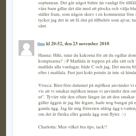
soptunnan. Det går något bättre än vanligt för tillfälle
våra barn gillar det där med att plocka och välja bla
ställer fram, som någon skrev i en kommentar före 
tycker jag det är att få slut på tillbehör som ajvar, t
sånt.
tina
kl 20:52, den 23 november 2010
Hanna: Hihi, ratar du kakorna för att du ogillar dom
kompisarna? :-P Matlåda är toppen på alla sätt och v
matlåda alla vardagar, både C och jag. Det mesta bl
efter i matlåda. Fast just kokt potatis är inte så him
Viveca: Bäst-före-datumet på mjölken använder vi 
vis att vi smakar mjölken innan vi använder den o
ut”. Tyvärr står den oftare längre än att den smakar
gäller äggen är jag lite fegare, hade nog bangat på
gamla ägg. Jag lär mig förresten aldrig ägg-i-vatten
om det är färska eller gamla ägg som flyter. :-)
Charlotta: Men vilket bra tips, tack!!