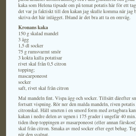
kaka som Helena tipsade om på temat potatis här för ett ta
det var ju faktiskt till den kakan jag skulle komma när jag 
skriva det här inlägget. Ibland är det bra att ta en omväg.
Kronans kaka
150 g skalad mandel
3 ägg
1,5 dl socker
75 g rumsvarmt smör
3 kokta kalla potatisar
rivet skal från 0,5 citron
topping;
mascarponeost
socker
saft, rivet skal från citron
Mal mandeln fint. Vispa ägg och socker. Tillsätt därefter s
fortsatt vispning. Rör ner den malda mandeln, riven potatis
citronskal. Häll smeten i en smord form med avtagbara kan
kakan i nedre delen av ugnen i 175 grader i ungefär 40 min
tiden ihop toppingen av masarponeost (eller annan färskost)
skal från citron. Smaka av med socker efter eget behag. To
när den svalnat.